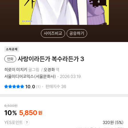
사이즈비교
공유하기
소득공제
사랑이라든가 복수라든가 3
만화
히로이 미치키
글그림
오경화
역
서울미디어코믹스(서울문화사)
2026.03.19.
10.0
판매지수
36
1
6,500
원
10
5,850
YES포인트
320원 (5%)