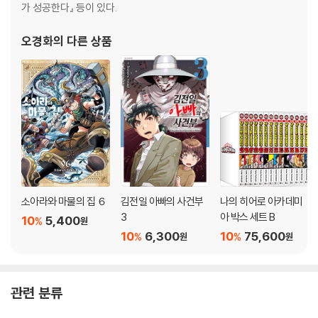
가 성공한다』 등이 있다.
오경화
의 다른 상품
소아라와 마물의 집 ６
김전일 아빠의 사건부
나의 히어로 아카데미
3
아 박스 세트 B
10
5,400
%
원
10
6,300
10
75,600
%
%
원
원
관련 분류