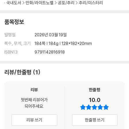
국내도서
만화/라이트노벨
공포/추리
추리/미스터리
품목정보
발행일
2026년 03월 19일
쪽수, 무게, 크기
184쪽 | 184g | 128*182*20mm
ISBN13
9791142816918
리뷰/한줄평
1
리뷰
한줄평
10.0
첫번째 리뷰어가
되어주세요.
리뷰 쓰기
한줄평 쓰기