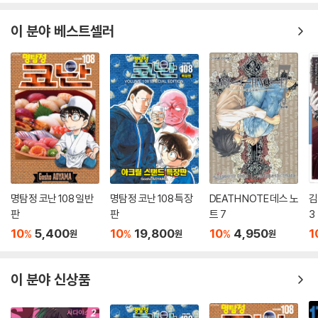
이 분야 베스트셀러
명탐정 코난 108 일반
명탐정 코난 108 특장
DEATH NOTE 데스 노
김
판
판
트 7
3
10
5,400
10
19,800
10
4,950
1
%
%
%
원
원
원
이 분야 신상품