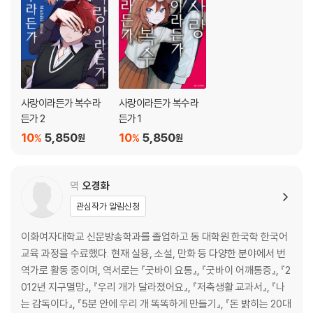
사랑이라든가 복수라
사랑이라든가 복수라
든가 2
든가 1
10
5,850
10
5,850
%
%
원
원
역
오경화
관심작가 알림신청
이화여자대학교 신문방송학과를 졸업하고 동 대학원 한국학 한국어
교육 과정을 수료했다. 현재 실용, 소설, 만화 등 다양한 분야에서 번
역가로 활동 중이며, 역서로는 『굿바이 요통』, 『굿바이 어깨통증』, 『2
012년 지구멸망』, 『우리 개가 달라졌어요』, 『저축생활 교과서』, 『나
는 감독이다』, 『5분 안에 우리 개 똑똑하게 만들기』, 『돈 밝히는 20대