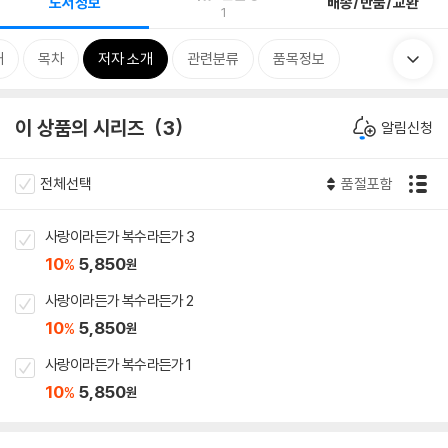
도서정보
배송/반품/교환
1
개
목차
저자 소개
관련분류
품목정보
이 상품의 시리즈
3
알림신청
전체선택
품절포함
사랑이라든가 복수라든가 3
10
5,850
%
원
사랑이라든가 복수라든가 2
10
5,850
%
원
사랑이라든가 복수라든가 1
10
5,850
%
원