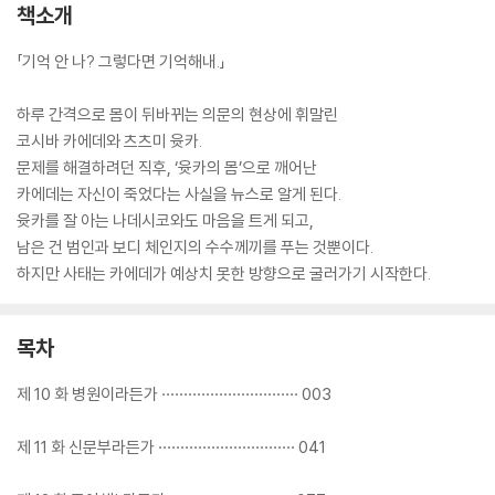
책소개
「기억 안 나? 그렇다면 기억해내.」
하루 간격으로 몸이 뒤바뀌는 의문의 현상에 휘말린
코시바 카에데와 츠츠미 윳카.
문제를 해결하려던 직후, ‘윳카의 몸’으로 깨어난
카에데는 자신이 죽었다는 사실을 뉴스로 알게 된다.
윳카를 잘 아는 나데시코와도 마음을 트게 되고,
남은 건 범인과 보디 체인지의 수수께끼를 푸는 것뿐이다.
하지만 사태는 카에데가 예상치 못한 방향으로 굴러가기 시작한다.
목차
제 10 화 병원이라든가 ······························· 003
제 11 화 신문부라든가 ······························· 041