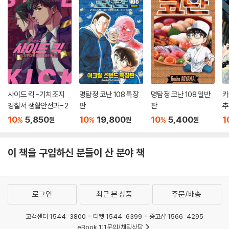
사이드 킥 -기치조지
명탐정 코난 108 특장
명탐정 코난 108 일반
카
경찰서 생활안전과- 2
판
판
추
10
5,850
10
19,800
10
5,400
1
%
%
%
원
원
원
이 책을 구입하신 분들이 산 분야 책
로그인
최근 본 상품
주문/배송
고객센터 1544-3800
티켓 1544-6399
중고샵 1566-4295
eBook 1:1문의/채팅상담