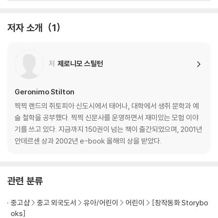
+ 대상 : 7 - 10세 (미국 기준)
저자 소개
1
+ 리딩 레벨 : 3.0
저
제로니모 스틸턴
Geronimo Stilton
찍찍 랜드의 쥐토피아 신도시에서 태어나, 대학에서 생쥐 문학과 예
술 철학을 공부했다. 찍찍 신문사를 운영하면서 재미있는 모험 이야
기를 쓰고 있다. 지금까지 150권이 넘는 책이 출간되었으며, 2001년
안데르센 상과 2002년 e-book 올해의 상을 받았다.
관련 분류
중고샵
중고 외국도서
유아/어린이
어린이
[창작동화 Storybo
oks]