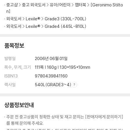
중고샵
중고 외국도서
유아/어린이
챕터북
[Geronimo Stilto
n]
외국도서
Lexile®
Grade3 (330L-700L)
외국도서
Lexile®
Grade4 (445L-810L)
품목정보
발행일
2006년 06월 01일
쪽수, 무게, 크기
111쪽 | 160g | 130*195*10mm
ISBN13
9780439841160
렉사일
540L(GRADE3~4)
상품정보안내
주문 전 중고상품의 정확한 상태 및 재고 문의는 [판매자에게 문의하기]
를 통해 문의해 주세요.