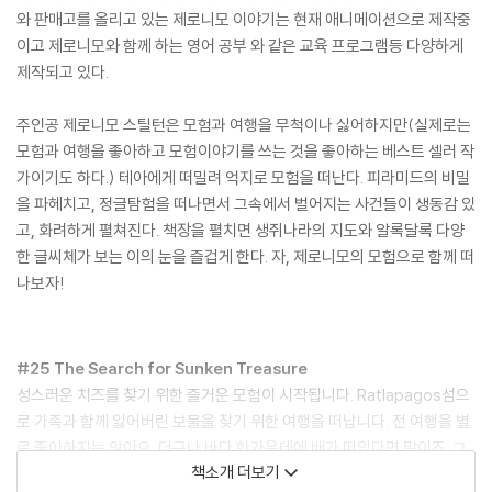
와 판매고를 올리고 있는 제로니모 이야기는 현재 애니메이션으로 제작중
이고 제로니모와 함께 하는 영어 공부 와 같은 교육 프로그램등 다양하게
제작되고 있다.
주인공 제로니모 스틸턴은 모험과 여행을 무척이나 싫어하지만(실제로는
모험과 여행을 좋아하고 모험이야기를 쓰는 것을 좋아하는 베스트 셀러 작
가이기도 하다.) 테아에게 떠밀려 억지로 모험을 떠난다. 피라미드의 비밀
을 파헤치고, 정글탐험을 떠나면서 그속에서 벌어지는 사건들이 생동감 있
고, 화려하게 펼쳐진다. 책장을 펼치면 생쥐나라의 지도와 알록달록 다양
한 글씨체가 보는 이의 눈을 즐겁게 한다. 자, 제로니모의 모험으로 함께 떠
나보자!
#25 The Search for Sunken Treasure
성스러운 치즈를 찾기 위한 즐거운 모험이 시작됩니다. Ratlapagos섬으
로 가족과 함께 잃어버린 보물을 찾기 위한 여행을 떠납니다. 전 여행을 별
로 좋아하지는 않아요. 더구나 바다 한가운데에 배가 떠있다면 말이죠. 그
책소개 더보기
리고 보물을 찾는 이가 저랑 가족만 있는 건 아니라는 거죠.