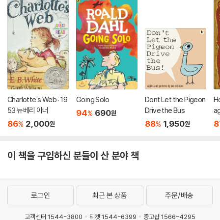
Charlotte's Web : 19
Going Solo
Dont Let the Pigeon
Ho
53 뉴베리 아너
Drive the Bus
a
94
690
%
원
86
2,000
88
1,950
8
%
%
원
원
이 책을 구입하신 분들이 산 분야 책
로그인
최근 본 상품
주문/배송
고객센터 1544-3800
티켓 1544-6399
중고샵 1566-4295