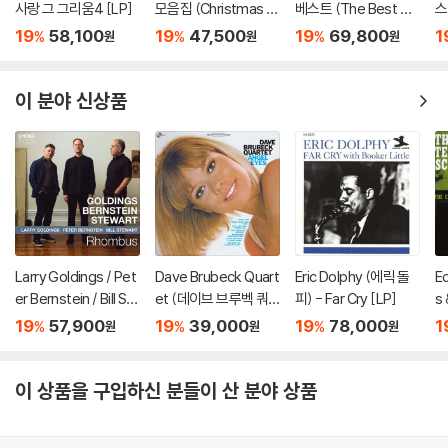
사랑 그 그리움4 [LP]
모음집 (Christmas Ja
베스트 (The Best W
스
zz) [투명 레드 컬러 L
oong San) [2LP]
y
19
58,100
19
47,500
19
69,800
1
%
%
%
원
원
원
P]
iv
이 분야 신상품
Larry Goldings / Pet
Dave Brubeck Quart
Eric Dolphy (에릭 돌
E
er Bernstein / Bill St
et (데이브 브루벡 쿼
피) - Far Cry [LP]
s 
ewart (래리 골딩스 /
텟) - Angel Eyes [L
(
19
57,900
19
39,000
19
78,000
1
%
%
%
원
원
원
피터 번스타인 / 빌 스
P]
조
튜어트) - Rhombus
e
[LP]
이 상품을 구입하신 분들이 산 분야 상품