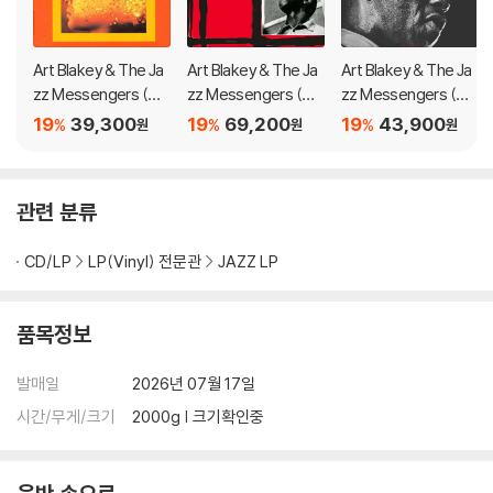
가 어려우므로 신중한 구매를 부탁드립니다.
Art Blakey & The Ja
Art Blakey & The Ja
Art Blakey & The Ja
zz Messengers (아
zz Messengers (아
zz Messengers (아
트 블레이키 앤 재즈 메
트 블레이키 앤 더 재즈
트 블레이키 & 재즈 메
19
39,300
19
69,200
19
43,900
%
%
%
원
원
원
신저스) - Buttercorn
메신저스) - Olympia
신저스) - 3 Blind Mic
Lady [UHQCD]
Concert Fontana 19
e [레드 컬러LP]
58 [2LP]
관련 분류
CD/LP
LP(Vinyl) 전문관
JAZZ LP
품목정보
발매일
2026년 07월 17일
시간/무게/크기
2000g | 크기확인중