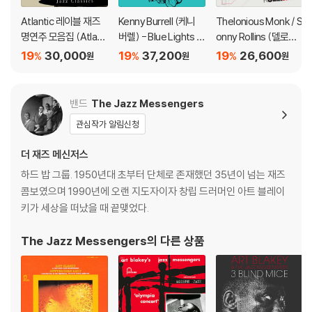
불량으로 인한 반품/교환이 가능합니다
Atlantic 레이블 재즈
Kenny Burrell (케니
Thelonious Monk / S
명연주 모음집 (Atlanti
버렐) - Blue Lights V
onny Rollins (델로니
※ 컬러 디스크
c Jazz Classics)
olume 1 [LP]
어스 몽크, 소니 롤린
19
30,000
19
37,200
19
26,600
%
%
%
원
원
원
아래에 해당하는 경우는 불량이 아니므로 개봉 후 반품/교환이 불가합니
스) - Monk & Rollins
다.
[옐로우 컬러 LP]
1) 컬러 디스크는 웹 이미지와 실제 색상이 차이가 날 수 있습니다.
밴드
The Jazz Messengers
2) 컬러 디스크의 특성상 제작 공정시 앨범마다 색상 차이가 나는 경우도
관심작가 알림신청
있습니다.
3) 컬러 디스크는 제작 과정에서 다른 색상 염료가 섞여 얼룩과 번짐, 반점
더 재즈 메신저스
등이 발생할 수 있습니다.
하드 밥 그룹. 1950년대 초부터 단체로 존재했던 35년이 넘는 재즈
콤보였으며 1990년에 오랜 지도자이자 창립 드러머인 아트 블레이
※ 반품/교환 안내
키가 세상을 떠났을 때 끝맺었다.
1) 불량으로 인한 반품/교환 요청 시에는 불량 확인을 위해 개봉 시의 동영
상을 요청할 수 있으며, 동영상이 없는 경우 반품/교환이 제한될 수 있습니
The Jazz Messengers
의 다른 상품
다.
관련 사진과 동영상 및 재생 기기 모델명을 첨부하여 첨부하여 고객센터에
문의 바랍니다.
2) LP는 잦은 배송 과정에서 재킷에 손상이 발생할 가능성이 높고 재판매