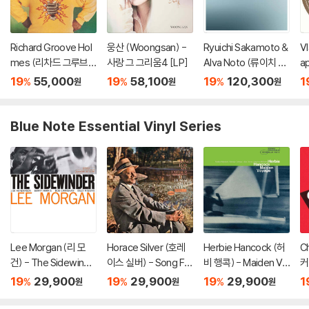
Richard Groove Hol
웅산 (Woongsan) -
Ryuichi Sakamoto &
Vl
mes (리차드 그루브
사랑 그 그리움4 [LP]
Alva Noto (류이치 사
a
홈스) - Six Million Doll
카모토 & 알바 노토) -
르
19
55,000
19
58,100
19
120,300
1
%
%
%
원
원
원
ar Man [LP]
12 Conversations [2
리오
LP]
Blue Note Essential Vinyl Series
Lee Morgan (리 모
Horace Silver (호레
Herbie Hancock (허
C
건) - The Sidewinde
이스 실버) - Song For
비 행콕) - Maiden Vo
커)
r [LP]
My Father [LP]
yage [LP]
gs
19
29,900
19
29,900
19
29,900
1
%
%
%
원
원
원