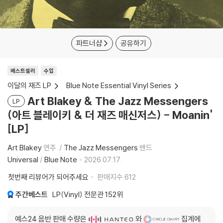
파트너샵
공유하기
베스트셀러
수입
이달의 재즈 LP
Blue Note Essential Vinyl Series
Art Blakey & The Jazz Messengers
LP
(아트 블레이키 & 더 재즈 매신저스) - Moanin'
[LP]
Art Blakey
연주
The Jazz Messengers
밴드
Universal
/
Blue Note
2026.07.17.
첫번째 리뷰어가 되어주세요
판매지수
612
주간베스트
LP(Vinyl) 전문관
152위
예스24 음반 판매 수량은
와
집계에