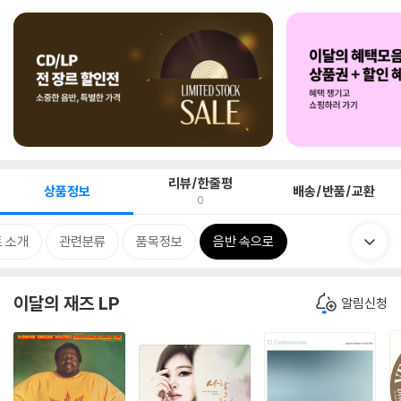
리뷰/한줄평
상품정보
배송/반품/교환
0
 소개
관련분류
품목정보
음반 속으로
이달의 재즈 LP
알림신청