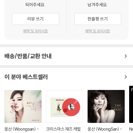
되어주세요.
남겨주세요.
리뷰 쓰기
한줄평 쓰기
혜택 및 유의사항
혜택 및 유의사항
배송/반품/교환 안내
이 분야 베스트셀러
웅산 (Woongsan) -
크리스마스 재즈 캐럴
웅산 (WoongSan) -
N