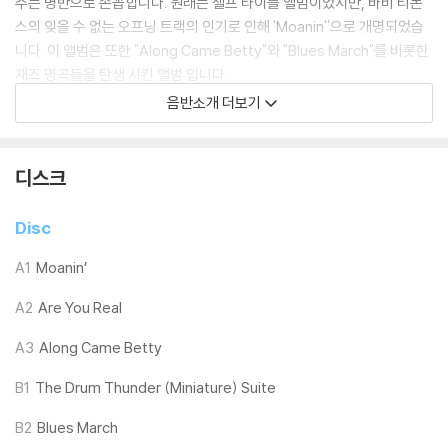
주는 명반으로 손꼽힙니다. 원래는 셀프 타이틀 앨범이었지만, 바비 티몬
스의 잊을 수 없는 오프닝 트랙의 인기로 인해 'Moanin''으로 개명되었습
니다. 이 앨범은 또한 "Along Came Betty"와 "Blues March"를 비롯한
재즈 명곡들을 탄생 시킨 앨범 입니다.
음반소개 더보기
LP 구매시 참고 사항 안내드립니다.
※ 재킷/구성품/포장 상태
디스크
1) 제작/배송 과정에 따라 경미한 재킷 주름, 모서리 눌림, 갈라짐이 발생
할 수 있으며 속지(이너 슬리브)는 디스크와의 접촉으로 인해 갈라질 수
Disc
있습니다.
외관상 불량 확인되는 상품을 개봉 시엔 반품/교환 처리 불가합니다.
A1
Moanin’
2) 디스크 라벨은 공정상 매끄럽게 부착되지 않을 수도 있으며 겉포장 비
A2
Are You Real
닐은 품질보증대상이 아닙니다.
3) 일본 제작 LP는 대부분 겉비닐이 밀봉되어 있지 않습니다.
A3
Along Came Betty
4) 디지털 다운로드 코드는 본사에서 공지 없이 증정 종료될 수 있습니다.
B1
The Drum Thunder (Miniature) Suite
※ 재생 불량
B2
Blues March
1) 침압 조절 기능이 없는 턴테이블을 사용하시는 경우, (주로 올인원 형태