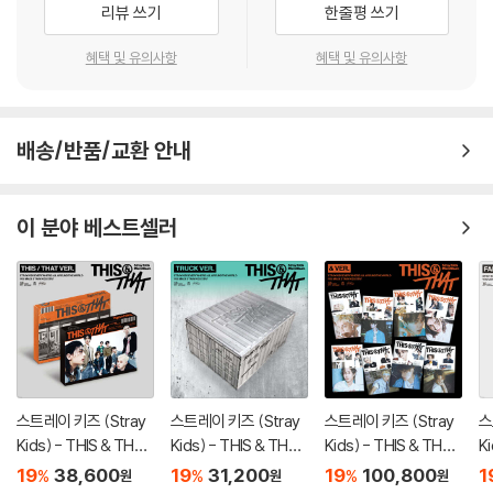
리뷰 쓰기
한줄평 쓰기
혜택 및 유의사항
혜택 및 유의사항
배송/반품/교환 안내
이 분야 베스트셀러
스트레이 키즈 (Stray
스트레이 키즈 (Stray
스트레이 키즈 (Stray
스
Kids) - THIS & THAT
Kids) - THIS & THAT
Kids) - THIS & THAT
K
[2종 SET]
[TRUCK VER.]
[& VER.][8종 SET]
[
19
38,600
19
31,200
19
100,800
1
%
%
%
원
원
원