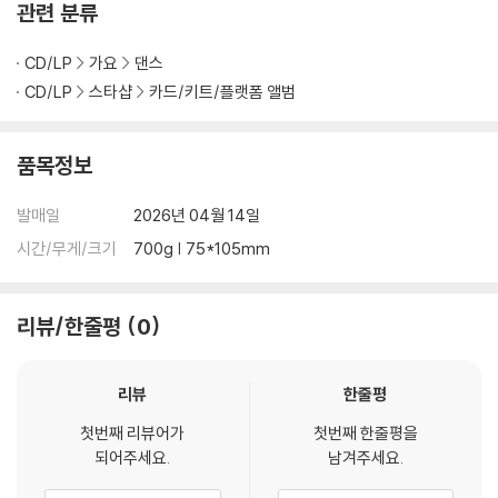
관련 분류
CD/LP
가요
댄스
CD/LP
스타샵
카드/키트/플랫폼 앨범
품목정보
발매일
2026년 04월 14일
시간/무게/크기
700g | 75*105mm
리뷰/한줄평
0
리뷰
한줄평
첫번째 리뷰어가
첫번째 한줄평을
되어주세요.
남겨주세요.