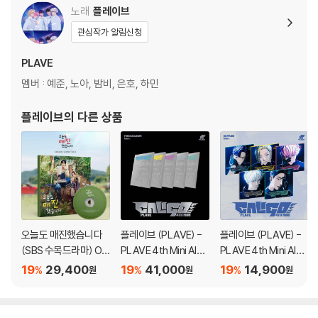
노래
플레이브
관심작가 알림신청
PLAVE
멤버 : 예준, 노아, 밤비, 은호, 하민
플레이브
의 다른 상품
오늘도 매진했습니다
플레이브 (PLAVE) -
플레이브 (PLAVE) -
(SBS 수목드라마) OS
PLAVE 4th Mini Albu
PLAVE 4th Mini Albu
T
m 'Caligo Pt.2' [POC
m 'Caligo Pt.2' [ID PA
19
29,400
19
41,000
19
14,900
%
%
%
원
원
원
AALBUM Ver.][5종 S
SS Ver.][5종 중 1종 랜
ET]
덤발송]