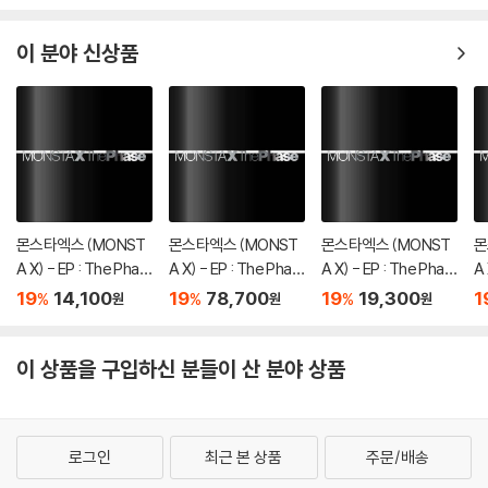
이 분야 신상품
몬스타엑스 (MONST
몬스타엑스 (MONST
몬스타엑스 (MONST
몬
A X) - EP : The Phas
A X) - EP : The Phas
A X) - EP : The Phas
A 
e [DIGIPAK ver.][5종
e [4종 SET]
e [PHASE ver.]
e 
19
14,100
19
78,700
19
19,300
1
%
%
%
원
원
원
중 1종 랜덤발송]
이 상품을 구입하신 분들이 산 분야 상품
로그인
최근 본 상품
주문/배송