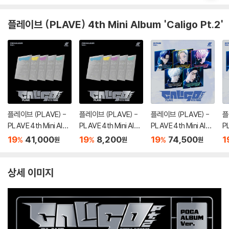
플레이브 (PLAVE) 4th Mini Album 'Caligo Pt.2'
플레이브 (PLAVE) -
플레이브 (PLAVE) -
플레이브 (PLAVE) -
플
PLAVE 4th Mini Albu
PLAVE 4th Mini Albu
PLAVE 4th Mini Albu
PL
m 'Caligo Pt.2' [POC
m 'Caligo Pt.2' [POC
m 'Caligo Pt.2' [ID PA
m 
19
41,000
19
8,200
19
74,500
1
%
%
%
원
원
원
AALBUM Ver.][5종 S
AALBUM Ver.][5종
SS Ver.][5종 SET]
S
ET]
중 1종 랜덤발송]
덤
상세 이미지