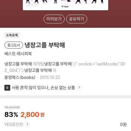
미리보기
공유하기
소득공제
냉장고를 부탁해
중고도서
베스트 레시피북
냉장고를 부탁해
제작팀
냉장고를 부탁해
'))" onclick="setMcode('30
2_004')">
냉장고를 부탁해
저
중앙북스(books)
2015.10.22.
사용 흔적 많이 있으나, 손상 없는 상품
중
16,800
원
83
2,800
YES포인트
0원