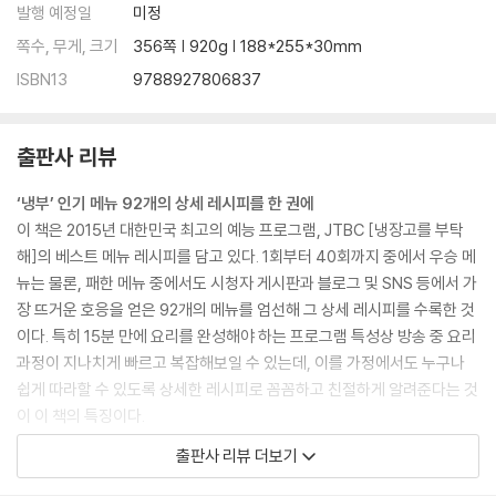
달.고.나 (달콤한 고기 나들이)
발행 예정일
미정
연양만점
쪽수, 무게, 크기
356쪽 | 920g | 188*255*30mm
샘앤치즈그라탱
ISBN13
9788927806837
아빠손 피자
오리 감자 너엇~!
오겹시대
출판사 리뷰
샐러드 올리오
‘냉부’ 인기 메뉴 92개의 상세 레시피를 한 권에
3. Chef 정창욱
이 책은 2015년 대한민국 최고의 예능 프로그램, JTBC [냉장고를 부탁
심쿵 오믈렛
해]의 베스트 메뉴 레시피를 담고 있다. 1회부터 40회까지 중에서 우승 메
삼겹살 플레이트
뉴는 물론, 패한 메뉴 중에서도 시청자 게시판과 블로그 및 SNS 등에서 가
엑소 떡볶이
장 뜨거운 호응을 얻은 92개의 메뉴를 엄선해 그 상세 레시피를 수록한 것
괜찮아, 목심이야
이다. 특히 15분 만에 요리를 완성해야 하는 프로그램 특성상 방송 중 요리
타코 리턴
과정이 지나치게 빠르고 복잡해보일 수 있는데, 이를 가정에서도 누구나
미소볼
쉽게 따라할 수 있도록 상세한 레시피로 꼼꼼하고 친절하게 알려준다는 것
의기양양
이 이 책의 특징이다.
순결한 튀김
방송만 보고는 도무지 따라 만들 수 없었던 이들, 일일이 홈페이지에서 불
출판사 리뷰 더보기
섬섬옥수수
편하게 레시피를 확인해야 했던 이들, 기존 레시피가 너무 간략해 제대로
우와한 양갈비
요리할 수 없었던 이들에게 단 한 권으로 엮인 이 레시피북은 충분히 활용