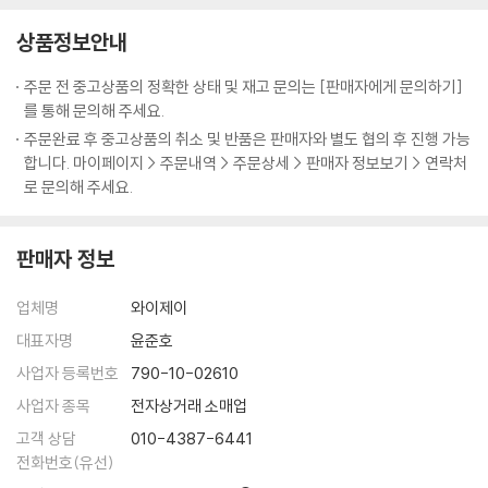
커룽지
가치 높은 책이 될 것이다.
상품정보안내
동파면
셰프 9인의 시크릿 쿠킹 팁 & 비하인드 스토리까지
주문 전 중고상품의 정확한 상태 및 재고 문의는 [판매자에게 문의하기]
4. Chef 홍석천
‘냉부’의 대표 셰프 9인이 방송에서 다 전하지 못한 요리 비법과 방송 뒷이
를 통해 문의해 주세요.
다 줄게라면
야기 등을 이 책을 통해 몽땅 공개했다. 메뉴 각각, 조리 과정 하나하나를
주문완료 후 중고상품의 취소 및 반품은 판매자와 별도 협의 후 진행 가능
불닭 소시지
리뷰하며 ‘이때 냉장고에는 없었지만 이 재료를 더 넣으면…’, ‘그때는 실수
합니다. 마이페이지 > 주문내역 > 주문상세 > 판매자 정보보기 > 연락처
아이 러브 유부
했지만 제대로 만들었으면…’, ‘시간이 없어서 그렇게 했지만 집에서 다시
로 문의해 주세요.
렛잇컵
제대로 만든다면…’, 등 저마다의 요리 비법을 깨알같이 전해주는 식이다.
홍런볼
또한 녹화당시의 상황과 에피소드, 못다한 이야기 등을 생생하고 재미있게
삼국회담
판매자 정보
알려준다. 이러한 시크릿 쿠킹 팁과 비하인드 스토리 등은 오직 이 책의 독
털업 샐러드
자들을 위해 셰프들이 특별히 공개한 것이다. 방송 중 조리 팁까지 담은 것
수픈데 오믈렛
업체명
와이제이
은 물론이다.
치사의 사탑
대표자명
윤준호
행사의 완자님
요리 초보를 위한 정확한 조리 분량 수록
사업자 등록번호
790-10-02610
채면차림
방송을 본 후 아쉬운 것은 정확한 조리 분량을 알 수 없다는 점이다. 녹화가
키스버거
사업자 종목
전자상거래 소매업
끝난 뒤 셰프들은 ‘제가 거기에 설탕을 넣었다고요?’라고 제작진에게 되물
고객 상담
010-4387-6441
을 정도로 15분이라는 짧은 시간에 오직 혀의 감각과 손재간만으로 본능
5. Chef 미카엘
전화번호(유선)
에 가까운 요리를 한다. 평소 사용하는 식재료가 아니라 그때그때 맛을 보
브로콜리 치킨