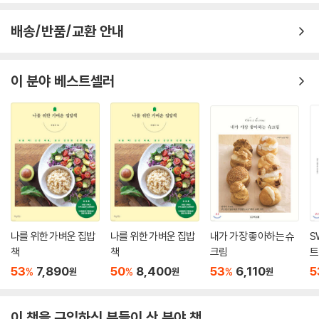
치즈 듬풍 토스트
을 보는 재미까지 쏠쏠하다.
힘을 내요 슈퍼 나베
배송/반품/교환 안내
연복풍 덮밥
이길 만두 하자냐
토달토달
이 분야 베스트셀러
다이김
7. Chef 이원일
낙지 호로록
냉장고탕
감자봤수란
한식 브런찜
초코 모찌 맛있찌
이것이 원윌이닭
나를 위한 가벼운 집밥
나를 위한 가벼운 집밥
내가 가장 좋아하는 슈
S
LA 떡다져스
책
책
크림
트
옥돔이 맛있돔
53
7,890
50
8,400
53
6,110
5
%
%
%
원
원
원
8. Chef 박준우
허달달
이 책을 구입하신 분들이 산 분야 책