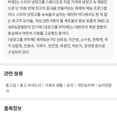
탁해]는 스타의 냉장고를 스튜디오로 직접 가져와 냉장고 속 재료만
봉선아 시집 가자미
으로 단 15분 만에 최고의 음식을 만들어보는 화제의 예능 프로그램
곤봉 (곤약봉골레)
이다. 스타의 냉장고를 속속들이 살피는 재미와 어디에서도 본 적 없
보굴보굴
는 최고의 요리들, 개성 강한 9명의 톱 셰프들과 환상 호흡의 2MC 김
안심하드라고
성주&정형돈이 있기에 [냉장고를 부탁해]는 대한민국 쿡방 열풍의
삼고마비
중심에서 여전히 시청률 고공행진 중이다.
치튀치튀뱅뱅
[냉장고를 부탁해] 제작팀은 PD 성희성, 이건영, 소수정, 전휘제, 작
스푼파스타
가 강윤정, 민동숙, 이희수, 천진영, 하경진, 박은지, 강귀영 등으로
김마삼
구성되어 있다.
부드러어
만두렀써니
관련 분류
2. Chef 샘킴
치킨 요로케
중고샵
중고 국내도서
가정과 생활
요리
개인요리책
요리전문
앤초비파스타
가
Mr.콩chu
스키니 신
로맨티스튜
품목정보
마이 러블리 튀밥