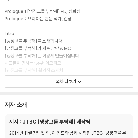
상세 레시피를 셰프들의 쿠킹 팁 및 조리 분량과 함께 담아 낸 [냉장고를
부탁해] 공식 레시피북이다.
Prologue 1 [냉장고를 부탁해] PD, 성희성
Prologue 2 요리하는 웹툰 작가, 김풍
Intro
[냉장고를 부탁해]를 소개합니다
[냉장고를 부탁해]의 셰프 군단 & MC
[냉장고를 부탁해]는 이렇게 만들어집니다
셰프들이 말하는 ‘냉부’ 이모저모
[냉장고를 부탁해] 촬영장 스케치
[냉장고를 부탁해] 최고의 인기 메뉴
목차 더보기
: 셰프가 뽑은 최고의 메뉴 10 | ‘냉부’ 제작진이 뽑은 최고의 메뉴 10 | SN
S에서 가장 많이 따라 한 메뉴
대진별 메뉴 찾아보기
저자 소개
일러두기
저자 : JTBC [냉장고를 부탁해] 제작팀
1. Chef 최현석
닭딸
2014년 11월 7일 첫 회, 이 멘트와 함께 시작된 JTBC [냉장고를 부
For덕