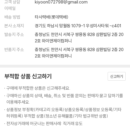
고객 상담
kiyoon072798@gmail.com
고 재료를 가감할 때가 많고 게스트의 입맛과 취향을 고려해 일반적인 레
프로틴 스틱
이메일
시피와 다르게 요리하기도 한다. 때문에 셰프들은 물론이고 제작진, 시청
마이 스위트 베이비
자 모두 조리 분량을 가늠하기가 어렵다는 한계가 있다.
배송 방법
타사택배(롯데택배)
가희에게 반하나
하지만 요리 초보에게 조리 분량은 반드시 필요하다. ‘정확한 분량을 알 수
본사 소재지
경기도 하남시 망월동 1079-1 우성미사타워 -c401
오순도순
없어 폭망했다'며 볼멘소리를 하는 이들을 위해 셰프들이 만든 요리를 기
가슴이 콩닭콩닭
발송지 주소
충청남도 천안시 서북구 쌍용동 828 삼환빌딩 2층 20
반으로 요리 연구가 문인영 씨가 조리 분량(2인분 기준)을 재구성했다. 방
백 투 더 치킨
2호 와이앤제이컴퍼니
송 중에는 게스트의 입맛을 반영해 지나치게 맵거나 달게 만들어지기도 했
비어 슈림프
반품지 주소
충청남도 천안시 서북구 쌍용동 828 삼환빌딩 2층 20
는데 책 속 조리 분량은 보편적인 입맛에 맞춘 것이 특징이며, 일단 ‘간이
소테미너
2호 와이앤제이컴퍼니
맞는 음식’으로 만드는 데 주력했다. 이를 기준 삼아 각자 입맛에 맞게 재료
치킨마요랑깨
를 가감하다 보면 나만의 레시피를 완성할 수 있을 것이다.
따라미소
부적합 상품 신고하기
뽀빠이롤
신고하기
방송 조리 과정을 캡처 컷으로 담아 더욱 리얼하게
소고기가 살아 있네
이 책의 요리 과정 컷은 새로이 촬영한 것이 아니다. 실제 방송분을 앵글별
구매에 부적합한 상품은 신고해주세요.
로 꼼꼼하게 캡처 및 수록, 순식간에 흘러가버린 방송 장면을 하나하나 붙
구매하신 상품의 상태, 배송, 취소 및 반품 문의는 판매자 묻고 답하기를
6. Chef 김풍
잡아 둔 듯 한 느낌을 얻을 수 있다. 또한 최대한 많은 컷, 조리 상 가장 중요
이용해주세요.
갸루상 케이크
한 컷 등을 골라 담아 캡처 컷만 보고도 셰프들의 요리를 어느정도 재현할
상품정보 부정확(카테고리 오등록/상품오등록/상품정보 오등록/기타
자투리타타
수 있도록 구성했다. 다시 말해 이 과정 컷들을 잘 따라가다 보면 셰프들이
허위등록) 부적합 상품(청소년 유해물품/기타 법규위반 상품)
섹시 한 컵
어떤 재료를 어떻게 손질해서 어느 정도 넣었는지, 또 어떤 상태가 될 때까
전자상거래에 어긋나는 판매사례: 직거래 유도
와풍 주니어 버거
지 조리했는지 등을 대략 가늠할 수 있다. 중간중간 셰프들의 다양한 모습