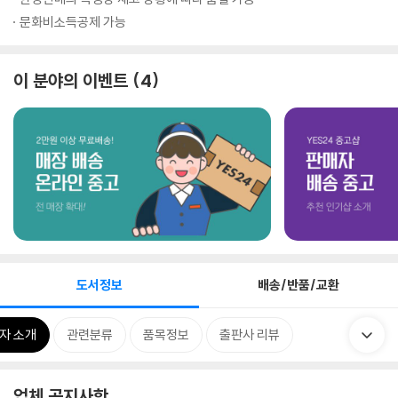
문화비소득공제 가능
이 분야의 이벤트
4
도서정보
배송/반품/교환
자 소개
관련분류
품목정보
출판사 리뷰
업체 공지사항