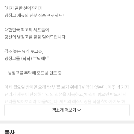
"처지 곤란 천덕꾸러기
냉장고 재료의 신분 상승 프로젝트!
대한민국 최고의 셰프들이
당신의 냉장고를 탈탈 털어드립니다
격조 높은 요리 토크쇼,
냉장고를 (탁탁) 부탁해! "
- 냉장고를 부탁해 오프닝 멘트 중 -
이제 월요일 밤이면 으레 ‘냉부’를 보기 위해 TV 앞에 앉는다. 매주 네 가지
요리가 새로이 탄생해 우리의 침샘을 자극하고,‘아침이 밝으면 반드시 저
요리를 먹어보리라’ 마음먹는다. 셰프의 레스토랑을 직접 찾아가기도 하
고, 아쉬운 대로 비슷한 메뉴를 사 먹기도 한다. 그런가 하면 냉장고를 뒤져
책소개 더보기
직접 만들어 먹는 이들도 참 많다. 안타까운 건 어제 분명 본방 사수하며 재
미있게 본 그 요리법이 잘 기억나지 않는다는 점이다. 방송은 너무 빠르게
흘러가버린다. 이 책이 필요한 이유다! 이 책은 ‘냉부’ 속 인기 메뉴 92개의
목차