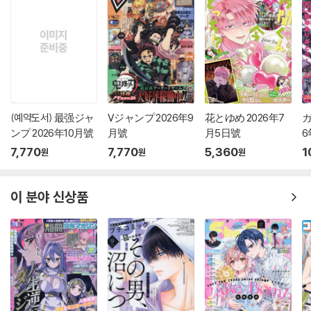
(예약도서) 最强ジャ
Vジャンプ 2026年9
花とゆめ 2026年7
ガ
ンプ 2026年10月號
月號
月5日號
6
7,770
7,770
5,360
1
원
원
원
이 분야 신상품