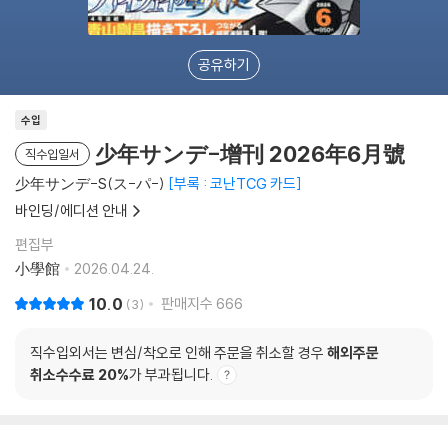
공유하기
수입
少年サンデ-增刊 2026年6月號
직수입일서
少年サンデ-S(ス-パ-)
부록 : 코난TCG 카드
바인딩/에디션 안내
편집부
小學館
2026.04.24.
10.0
판매지수
666
3
직수입외서는 변심/착오로 인해 주문을 취소할 경우
해외주문
취소수수료 20%
가 부과됩니다.