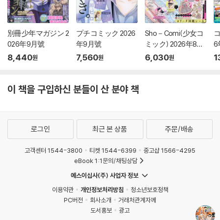
別冊少年マガジン 2
プチコミック 2026
Sho－Comi(少女コ
コ
026年9月號
年9月號
ミック) 2026年8月
6
20日號
8,440
7,560
6,030
1
원
원
원
이 책을 구입하신 분들이 산 분야 책
로그인
최근 본 상품
주문/배송
고객센터 1544-3800
티켓 1544-6399
중고샵 1566-4295
eBook 1:1문의/채팅상담
예스이십사(주) 사업자 정보
이용약관
개인정보처리방침
청소년보호정책
PC버전
회사소개
거래처관계자께
도서홍보
광고