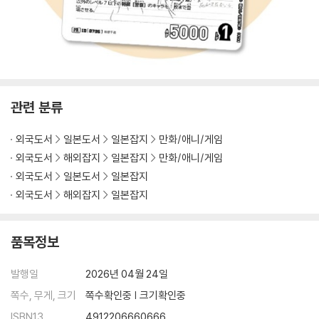
관련 분류
외국도서
일본도서
일본잡지
만화/애니/게임
외국도서
해외잡지
일본잡지
만화/애니/게임
외국도서
일본도서
일본잡지
외국도서
해외잡지
일본잡지
품목정보
발행일
2026년 04월 24일
쪽수, 무게, 크기
쪽수확인중 | 크기확인중
ISBN13
4912206660666