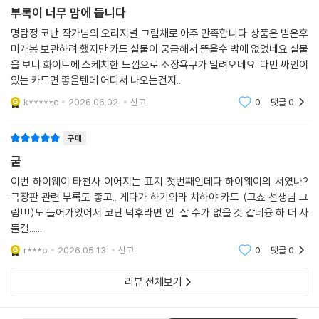
부록이 너무 맘에 듭니다
명탐정 코난 작가님의 오리지널 그림채로 아주 만족합니다 상품은 받은후
미개봉 보관하려 했지만 카드 실물이 궁금해서 뜯을수 밖에 없었네요 실물
을 보니 화이트에 스케치한 느낌으로 소장욕구가 밀려오네요. 다만 싸인이
있는 카드면 좋을텐데 어디서 나오는건지..
k*****c
2026.06.02.
신고
0
댓글
0
구매
굳
이번 하이웨이 타천사 이어지는 표지 첫번째인데다 하이웨이의 서였나?
극장판 관련 부록도 좋고.. 게다가 하기와라 치하야 카드 (고쇼 선생님 그
림!!!)도 들어가있어서 코난 덕후라면 안 살 수가 없을 것 같네융 하 더 사
둘걸......
r***o
2026.05.13.
신고
0
댓글
0
리뷰 전체보기