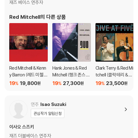
재즈 베이스 연주자
블 스핀들에 맞지 않는 경우에는 전용 제품 등을 이용하여 센터 홀을 조정
하시면 해결됩니다.
Red Mitchell
의 다른 상품
3) 디스크에 미세한 잔 흠집이 남아있거나 인쇄 면이 깨끗하지 않은 경우
가 있으며, 이는 상품의 불량이 아닙니다. 단, 재생에 이상이 있는 경우에는
불량으로 인한 반품/교환이 가능합니다
※ 컬러 디스크
아래에 해당하는 경우는 불량이 아니므로 개봉 후 반품/교환이 불가합니
다.
Red Mitchell & Kenn
Hank Jones & Red
Clark Terry & Red Mi
1) 컬러 디스크는 웹 이미지와 실제 색상이 차이가 날 수 있습니다.
y Barron (레드 미첼 &
Mitchell (행크 존스 &
tchell (클락 테리 & 레
2) 컬러 디스크의 특성상 제작 공정시 앨범마다 색상 차이가 나는 경우도
케니 바론) - Red Barr
레드 미첼) - Duo
드 미첼) - Jive at Five
19
19,800
19
27,300
19
23,500
%
%
%
원
원
원
있습니다.
on Duo
3) 컬러 디스크는 제작 과정에서 다른 색상 염료가 섞여 얼룩과 번짐, 반점
등이 발생할 수 있습니다.
연주
Isao Suzuki
관심작가 알림신청
※ 반품/교환 안내
1) 불량으로 인한 반품/교환 요청 시에는 불량 확인을 위해 개봉 시의 동영
이사오 스즈키
상을 요청할 수 있으며, 동영상이 없는 경우 반품/교환이 제한될 수 있습니
재즈 더블베이스 연주자
다.