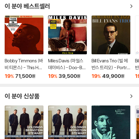
이 분야 베스트셀러
Bobby Timmons (바
Miles Davis (마일스
Bill Evans Trio (빌 에
Bi
비 티몬스) - This Her
데이비스) - Doo-Bo
반스 트리오) - Portrai
반
e Is Bobby Timmon
p [LP]
t In Jazz [LP]
F
19
71,500
19
39,500
19
49,900
1
%
%
%
원
원
원
s [LP]
컬
이 분야 신상품