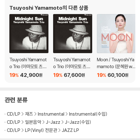
Tsuyoshi Yamamoto
의 다른 상품
Tsuyoshi Yamamot
Tsuyoshi Yamamot
Moon / Tsuyoshi Ya
o Trio (야마모토 츠요
o Trio (야마모토 츠요
mamoto (문혜원 wit
시 트리오) - Midnight
시 트리오) - Midnight
h 츠요시 야마모토) - L
19
42,900
19
67,600
19
60,100
%
%
%
원
원
원
Sun [SACD Hybrid]
Sun [LP]
ove Songs from Mo
on [10인치 Vinyl]
관련 분류
CD/LP
재즈
Instrumental
Instrumental(수입)
CD/LP
일본음악
J-Jazz
J-Jazz(수입)
CD/LP
LP(Vinyl) 전문관
JAZZ LP