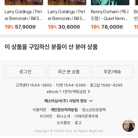
Larry Goldings / Pet
Larry Goldings / Pet
Kenny Dorham (케니
B
er Bernstein / Bill St
er Bernstein / Bill St
도햄) - Quiet Kenny
빈
ewart (래리 골딩스 /
ewart (래리 골딩스 /
[LP]
k 
19
57,900
19
30,600
19
78,000
1
%
%
%
원
원
원
피터 번스타인 / 빌 스
피터 번스타인 / 빌 스
튜어트) - Rhombus
튜어트) - Rhombus
[LP]
이 상품을 구입하신 분들이 산 분야 상품
로그인
최근 본 상품
주문/배송
고객센터 1544-3800
티켓 1544-6399
중고샵 1566-4295
eBook 1:1문의/채팅상담
예스이십사(주) 사업자 정보
이용약관
개인정보처리방침
청소년보호정책
PC버전
회사소개
거래처관계자께
도서홍보
광고
Copyright © YES24 Corp. All Rights Reserved.
MATOM16