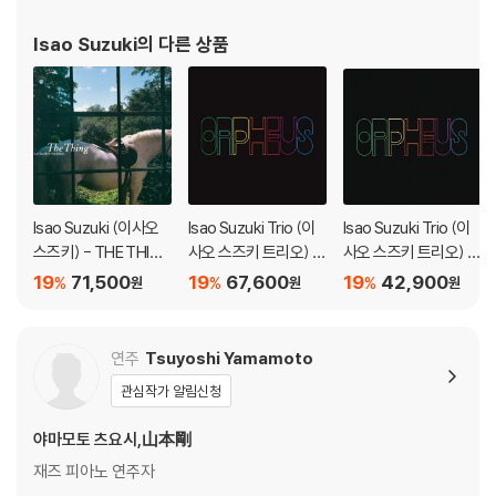
관련 사진과 동영상 및 재생 기기 모델명을 첨부하여 첨부하여 고객센터에
Isao Suzuki
의 다른 상품
문의 바랍니다.
2) LP는 잦은 배송 과정에서 재킷에 손상이 발생할 가능성이 높고 재판매
가 어려우므로 신중한 구매를 부탁드립니다.
Isao Suzuki (이사오
Isao Suzuki Trio (이
Isao Suzuki Trio (이
스즈키) - THE THING
사오 스즈키 트리오) -
사오 스즈키 트리오) -
[LP]
Orpheus [LP]
Orpheus [SACD Hy
19
71,500
19
67,600
19
42,900
%
%
%
원
원
원
brid]
연주
Tsuyoshi Yamamoto
관심작가 알림신청
야마모토 츠요시,山本剛
재즈 피아노 연주자