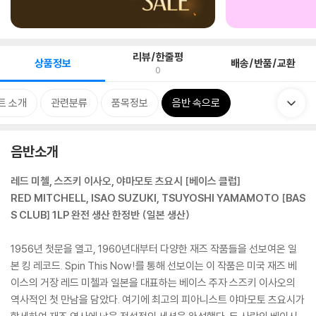
리뷰/한줄평
상품정보
배송/반품/교환
0
트 소개
관련분류
품목정보
음반 속으로
음반소개
레드 미첼, 스즈키 이사오, 야마모토 츠요시 [베이스 클럽]
RED MITCHELL, ISAO SUZUKI, TSUYOSHI YAMAMOTO [BAS
S CLUB] 1LP 완전 생산 한정반 (일본 생산)
1956년 첫문을 열고, 1960년대부터 다양한 재즈 작품들을 선보여온 일
본 킹 레코드. Spin This Now!를 통해 선보이는 이 작품은 미국 재즈 베
이스의 거장 레드 미첼과 일본을 대표하는 베이스 주자 스즈키 이사오의
역사적인 첫 만남을 담았다. 여기에 최고의 피아니스트 야마모토 츠요시가