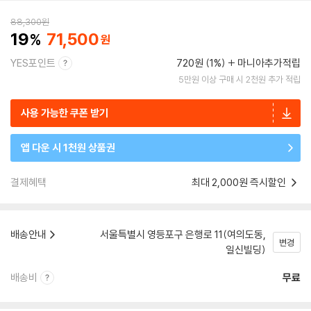
88,300
원
19
71,500
YES포인트
720원 (1%)
마니아추가적립
5만원 이상 구매 시 2천원 추가 적립
사용 가능한 쿠폰 받기
앱 다운 시 1천원 상품권
결제혜택
최대 2,000원 즉시할인
배송안내
서울특별시 영등포구 은행로 11(여의도동,
변경
일신빌딩)
배송비
무료