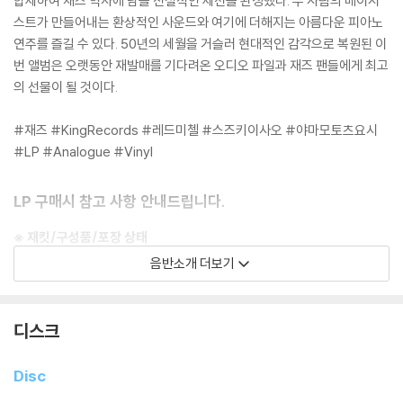
합세하여 재즈 역사에 남을 전설적인 세션을 완성했다. 두 사람의 베이시
스트가 만들어내는 환상적인 사운드와 여기에 더해지는 아름다운 피아노
연주를 즐길 수 있다. 50년의 세월을 거슬러 현대적인 감각으로 복원된 이
번 앨범은 오랫동안 재발매를 기다려온 오디오 파일과 재즈 팬들에게 최고
의 선물이 될 것이다.
#재즈 #KingRecords #레드미첼 #스즈키이사오 #야마모토츠요시
#LP #Analogue #Vinyl
LP 구매시 참고 사항 안내드립니다.
※ 재킷/구성품/포장 상태
1) 제작/배송 과정에 따라 경미한 재킷 주름, 모서리 눌림, 갈라짐이 발생
음반소개 더보기
할 수 있으며 속지(이너 슬리브)는 디스크와의 접촉으로 인해 갈라질 수
있습니다.
외관상 불량 확인되는 상품을 개봉 시엔 반품/교환 처리 불가합니다.
디스크
2) 디스크 라벨은 공정상 매끄럽게 부착되지 않을 수도 있으며 겉포장 비
닐은 품질보증대상이 아닙니다.
Disc
3) 일본 제작 LP는 대부분 겉비닐이 밀봉되어 있지 않습니다.