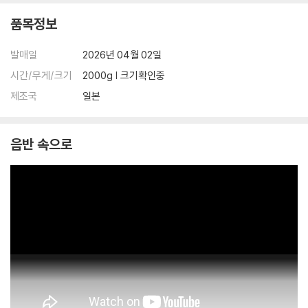
품목정보
발매일
2026년 04월 02일
시간/무게/크기
2000g | 크기확인중
제조국
일본
음반 속으로