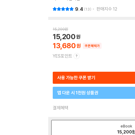
9.4
판매지수
12
13
15,200
원
15,200
13,680
쿠폰혜택가
YES포인트
사용 가능한 쿠폰 받기
앱 다운 시 1천원 상품권
결제혜택
eBook
15,200