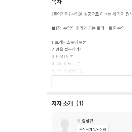
목차
[들어가며] 수업을 성공으로 이끄는 세 가지 원칙
■1장-수업의 뿌리가 되는 토의ㆍ토론 수업
1. 브레인스토밍 토론
2. 왕을 설득하라!
3. P.M.I 토론
4. 피라미드 토론
5. 포토스탠딩 토론
6. 모서리 토론
7. 만장일치 토론
8. 가치수직선&신호등 토론
9. 회전목마 토론
저자 소개
1
■2장-효과적으로 질문 주고받기
저
김성규
10. 질문틀 제공하기
관심작가 알림신청