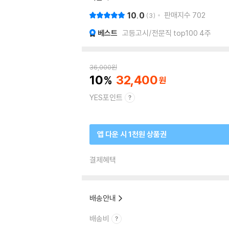
10.0
판매지수
702
3
베스트
고등고시/전문직 top100 4주
36,000
원
10
32,400
YES포인트
앱 다운 시 1천원 상품권
결제혜택
배송안내
배송비