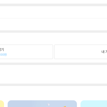
팔기
내 
600원