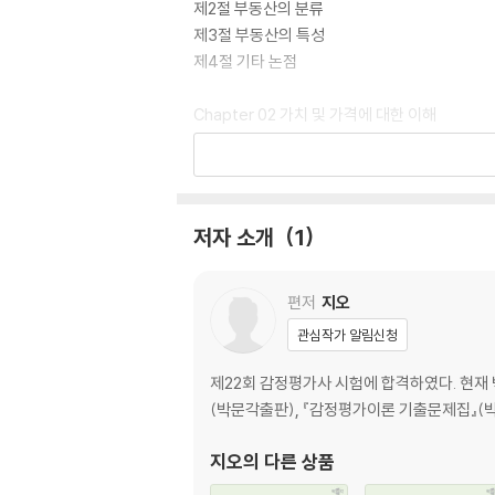
제2절 부동산의 분류
제3절 부동산의 특성
제4절 기타 논점
Chapter 02 가치 및 가격에 대한 이해
제1절 가치 및 가격의 개념
제2절 부동산가치(가격)의 특징 및 기능
제3절 가치다원론
제4절 시장가치
저자 소개
1
제5절 시장가치 외의 가치
제6절 가치이론과 가치추계이론
제7절 가격발생요인
편저
지오
제8절 가치형성요인
관심작가 알림신청
제9절 가격형성과정
제10절 가격형성과정에서의 법칙성
제22회 감정평가사 시험에 합격하였다. 현재
(박문각출판), 『감정평가이론 기출문제집』(
Chapter 03 가격제원칙에 대한 이해
제1절 가격제원칙 일반론
지오
의 다른 상품
제2절 가격제원칙의 내용