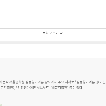
목차 더보기
 박문각 서울법학원 감정평가이론 강사이다. 주요 저서로 『감정평가이론 ① 기본
박문각출판), 『감정평가이론 서브노트』(박문각출판) 등이 있다.