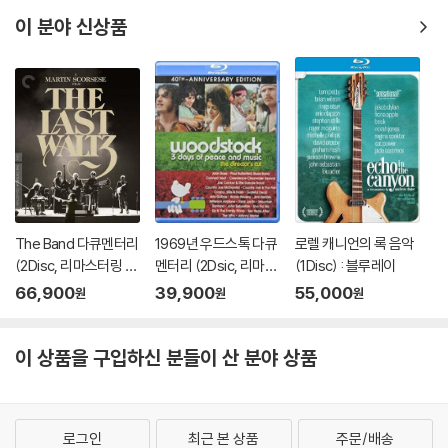
이 분야 신상품
The Band 다큐멘터리
1969년 우드스톡 다큐
로렐 캐니언의 록 음악
(2Disc, 리마스터링 감
멘터리 (2Dsic, 리마스
(1Disc) : 블루레이
독판) : 블루레이
터링 감독판) : 블루레
66,900
39,900
55,000
원
원
원
이
이 상품을 구입하신 분들이 산 분야 상품
로그인
최근 본 상품
주문/배송