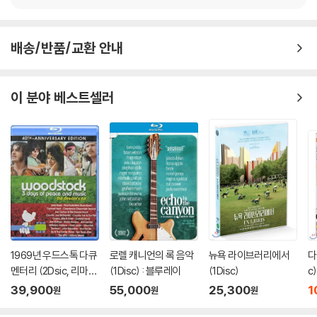
배송/반품/교환 안내
이 분야 베스트셀러
1969년 우드스톡 다큐
로렐 캐니언의 록 음악
뉴욕 라이브러리에서
다
멘터리 (2Dsic, 리마스
(1Disc) : 블루레이
(1Disc)
c)
터링 감독판) : 블루레
39,900
55,000
25,300
1
원
원
원
이