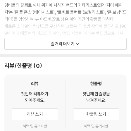
멤버들의 탈퇴로 해체 위기에 처하자 밴드의 기타리스트였던 ‘지미 페이
지’는 ‘존 폴 존스’(베이시스트), ‘로버트 플랜트’(보컬리스트), ‘존 보넘’(드
러머)을 영입하여 ‘뉴 야드버즈’로 남은 계약 기간의 활동을 마친다.
새로운 스타일의 락 밴드를 구상하던 그들은 곧 앨범 작업에 몰두하고 196
9년 미국 애틀랜틱 레코드와 계약, ‘레드 제플린’이라는 밴드명으로 데뷔
한다. 미국에서 전국 투어를 돌며 전도유망한 신예 락 밴드로 급부상한 그
줄거리 더보기
들은 고향 영국으로 금의환향하고 공연장을 연일 매진시키며 세계적인 탑
밴드의 반열에 오르는데...
리뷰/한줄평
0
리뷰
한줄평
첫번째 리뷰어가
첫번째 한줄평을
되어주세요.
남겨주세요.
리뷰 쓰기
한줄평 쓰기
혜택 및 유의사항
혜택 및 유의사항