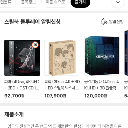
관련분류
품목정보
제품 속으로
줄거리
스틸북 블루레이 알림신청
알림신청
19
파과 (4Disc, 4K UHD
룩백 (3Disc, 4K + BD
공각기동대 (4Disc, 4
공
+ 2BD + OST CD 15
+ BD 스틸북 박스세트
K UHD + BD 원클릭박
K
00장 한정 스틸북 한정
한정판) : 블루레이
스 스틸북 한정판 C Ty
스
92,700
107,900
120,000
5
원
원
원
판) : 블루레이
pe) : 블루레이
e
제품소개
- 영국의 전설적인 록 밴드 ‘레드 제플린’의 탄생과 네 멤버의 여정을 다룬