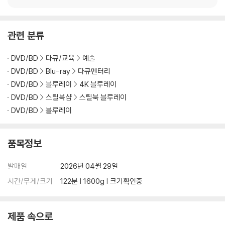
※ 교환/반품 안내
1) 불량으로 인한 교환/반품 요청 시에는 불량 확인을 위해 개봉 시의 동영
상을 요청할 수 있으며, 동영상이 없는 경우 교환/반품이 제한될 수 있습니
관련 분류
다.
관련 사진과 동영상 및 재생 기기 모델명을 첨부하여 첨부하여 고객센터에
DVD/BD
다큐/교육
예술
문의 바랍니다.
DVD/BD
Blu-ray
다큐멘터리
2) 사양 오인지, 오 구매, 변심 사유로의 반품은 제품 개봉 전에만 운임비
DVD/BD
블루레이
4K 블루레이
부담 후 처리 가능합니다.
DVD/BD
스틸북샵
스틸북 블루레이
3) 스틸북 한정판, 초회 한정판의 경우 제작 수량이 한정되어 있고, 택배
DVD/BD
블루레이
이동 과정에서의 손상이 발생하면, 재 판매가 어려우므로 신중한 구매 선
택을 부탁드립니다.
4) 한정판 상품의 변심, 오구매로 인한 반품은 회송된 상품의 상태 확인 후
품목정보
진행이 가능합니다. 택배 이동 중 파손이 발생하지 않도록 완충 포장을 부
탁드립니다.
발매일
2026년 04월 29일
시간/무게/크기
122분 | 1600g | 크기확인중
제품 속으로