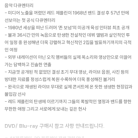
음악 다큐멘터리
- 미디어 노출을 꺼렸던 레드 제플린이 1968년 밴드 결성 후 57년 만에
선보이는 첫 공식 다큐멘터리
- 1980년 세상을 떠난 드러머 ‘존 보넘’의 미공개 육성 인터뷰 최초 공개
- 불과 36시간 만의 녹음으로 탄생한 전설적인 데뷔 앨범과 살인적인 투
어 일정 중 완성해낸 더욱 강렬하고 혁신적인 2집을 발표하기까지의 극적
인 여정
- 외부 내레이션이 아닌 오직 멤버들의 실제 목소리와 영상만으로 이끌어
가는 담백하고 진솔한 연출
- 지금껏 공개된 적 없었던 결성 초기 무대 영상, 라이브 음원, 사진 등의
방대한 자료를 정성스럽게 복원 수록하여 더욱 풍성해진 볼거리
- 완곡으로 재생된 라이브 무대로 실제 콘서트에 온 듯한 생생한 현장감과
몰입감 선사
- 레드 제플린의 탄생에 이르기까지 그들의 폭발적인 열정과 밴드를 향한
무한한 애정 그리고 서로에게 보내는 깊은 헌사
DVD/ Blu-ray 구매시 참고 사항 안내드립니다.