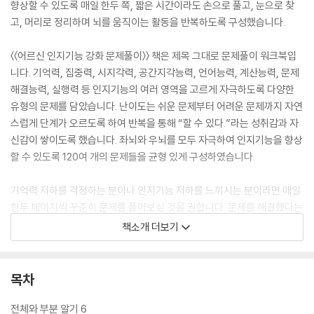
향상할 수 있도록 매일 한두 쪽, 짧은 시간이라도 손으로 풀고, 눈으로 찾
고, 머리로 정리하며 뇌를 움직이는 활동을 반복하도록 구성했습니다.
〈〈어르신 인지기능 강화 문제풀이〉〉 책은 제목 그대로 문제풀이 워크북입
니다. 기억력, 집중력, 시지각력, 공간지각능력, 언어능력, 계산능력, 문제
해결능력, 실행력 등 인지기능의 여러 영역을 고르게 자극하도록 다양한
유형의 문제를 담았습니다. 난이도는 쉬운 문제부터 어려운 문제까지 자연
스럽게 단계가 오르도록 하여 반복을 통해 “할 수 있다.”라는 성취감과 자
신감이 쌓이도록 했습니다. 좌뇌와 우뇌를 모두 자극하여 인지기능을 향상
할 수 있도록 120여 개의 문제들을 균형 있게 구성하였습니다.
기억력 저하를 걱정하는 분이나 인지기능 저하를 느끼시는 분이라면 매일
한두 페이지씩 꾸준히 문제를 풀어보실 것을 권합니다. 문제를 해결했다는
만족과 자신감은 여러분을 치매에 대한 막연한 불안감에서 벗어나게 할 것
책소개 더보기
입니다.
목차
전체와 부분 알기 6