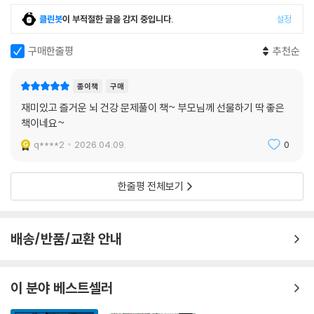
규칙대로 색칠하기 98
클린봇
이 부적절한 글을 감지 중입니다.
설정
계산하기 99
낱말 만들기 100
구매한줄평
추천순
낱말 만들기 101
저울 무게 비교하기 102
종이책
구매
위에서 본 모양 찾기 103
입체모형 추론하기 104
재미있고 즐거운 뇌 건강 문제풀이 책~ 부모님께 선물하기 딱 좋은
책이네요~
무게 알아보기 105
따라 그리기 106
q****2
2026.04.09.
0
퍼즐 추론하기 107
릴레이 암산하기 108
한줄평 전체보기
액체의 흐름 알기 109
공간 구성하기 110
저울 무게 비교하기 111
배송/반품/교환 안내
가격 계산하기 112
계산하기 113
전체 그림 알기 114
이 분야 베스트셀러
퍼즐 맞추기 115
가로세로 낱말 맞추기 116