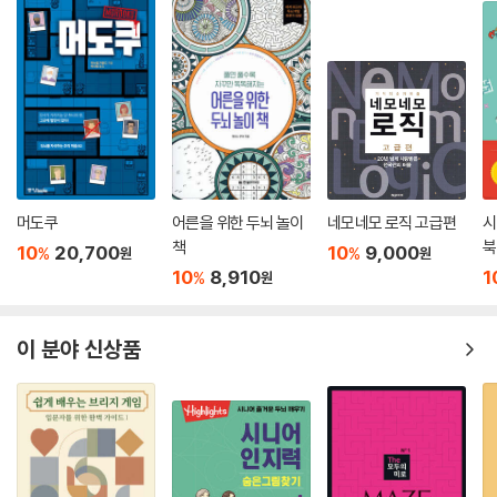
가로세로 낱말 맞추기 117
퍼즐 맞추기 118
계산하기 119
해답 120
머도쿠
어른을 위한 두뇌 놀이
네모네모 로직 고급편
시
책
북
10
20,700
10
9,000
%
%
원
원
10
8,910
1
%
원
이 분야 신상품