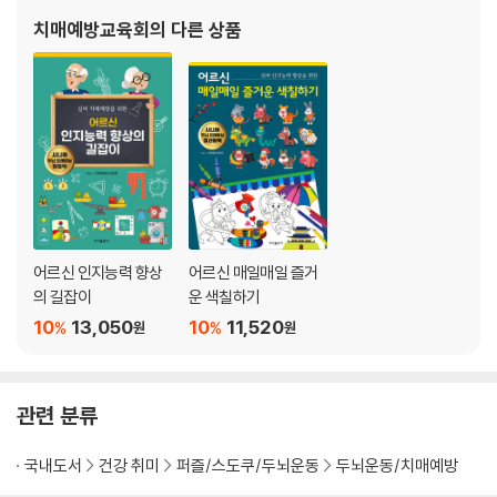
계절로 연상되는 사물 알기 25
그림자로 사물 찾기 26
치매예방교육회
의 다른 상품
공간과 위치 알기 27
관계있는 것 28
대칭 위치 알기 29
순서대로 선 긋기 30
없어진 그림 찾기 31
블록 짝 찾기 32
문장 완성하기 33
회전하는 도형 34
블록 쌓기 35
어르신 인지능력 향상
어르신 매일매일 즐거
짝 찾기 36
의 길잡이
운 색칠하기
모양 결합하기 37
10
13,050
10
11,520
%
%
원
원
숫자 추론하기 38
입체도형 추론하기 39
전체 확인하기 40
관련 분류
도형과 사물 더하기 41
과정과 결과 알기 42
국내도서
건강 취미
퍼즐/스도쿠/두뇌운동
두뇌운동/치매예방