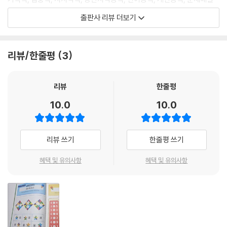
숫자로 길 만들기 62
능력, 실행능력 등 좌뇌와 우뇌를 모두 자극하여 인지기능을 강화할 수 있
출판사 리뷰 더보기
보이지 않는 공간 추측하기 63
도록 120여 개의 다양한 문제를 균형 있게 다뤘습니다.
규칙 기억하기 64
과정 보고 결과 알기 65
도형의 빈 공간을 채우며 전체와 부분을 파악하는 시지각력 키우는 활동(1
리뷰/한줄평
3
숨은그림 찾기 66
0쪽 참고)
형태 파악하기 67
전개도를 보며 입체모양을 추론하며 공간지각력을 키우는 활동(18쪽 참
대칭 추측하기 68
고)
리뷰
한줄평
숫자 채워 넣기 69
회전하는 도형의 모양을 추론하는 사고조직력 키우는 활동(34쪽 참고)
10.0
10.0
도형 빼기 70
제안된 숫자를 사용하여 식을 완성하며 계산능력 키우는 활동(79쪽 참고)
공통점 찾기 71
외출하는 순서를 생각하며 문제해결능력 키우는 활동(93쪽 참고)
기억하고 계산하기 72
리뷰 쓰기
한줄평 쓰기
숨은그림 찾기 73
다양한 활동을 수행하는 어르신들이 지루하거나 어렵게 느끼지 않도록 화
시간 알기 74
려한 색감으로 호기심을 가질 수 있게 하였으며, 활동의 난이도는 별점으
혜택 및 유의사항
혜택 및 유의사항
낱말과 낱말의 위치 기억하기 75
로 표시하여 낮은 활동부터 점차 자연스럽게 어려운 단계에 이를 수 있도
낱말과 낱말의 위치 기억하기 76
록 구성하였습니다.
앞뒤 구분하기 77
대칭 모양 찾기 78
치매에 대한 막연한 불안감에서 벗어나게 할 것입니다.
연산 완성하기 79