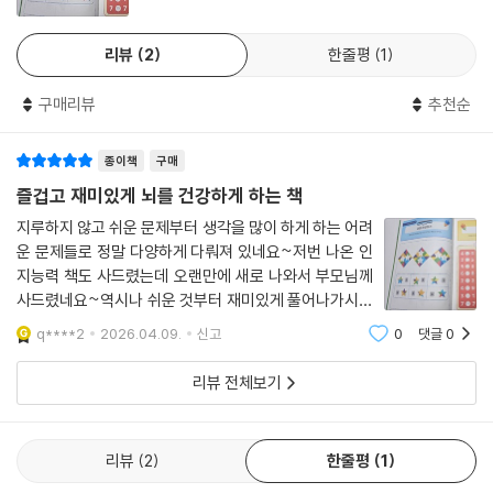
공간의 위치 알기 80
우리는 ‘오래 사는 시대’를 지나 ‘잘 사는 노년 시대’를 살아가기를 원합니
회전하는 도형 81
다. 또한 평균수명이 길어지면서 기억력과 판단력, 정서적 안정과 같은 인
리뷰
2
한줄평
1
지·정신건강의 중요성이 더욱 커졌습니다. “혹시 내가 치매에 걸리면 어떡
꽃 이름 맞추기 82
하지?”라는 불안은 자연스러운 감정이지만 결코 불안만으로는 달라지지
구매리뷰
추천순
채소 이름 맞추기 83
않습니다. 결국 우리를 변화시키는 것은 매일 반복되는 꾸준한 작은 습관
기억나는 낱말 쓰기 84
입니다.
같은 그림 위치 기억하기 85
종이책
구매
같은 그림 위치 기억하기 86
이 책으로 매일 반복되는 좋은 습관을 만들며, 마음의 불안을 덜어내고 성
즐겁고 재미있게 뇌를 건강하게 하는 책
요리 재료 알아보기 87
취감을 더해 건강하고 활기찬 삶을 이어가는 데 보탬이 되기를 진심으로
지루하지 않고 쉬운 문제부터 생각을 많이 하게 하는 어려
도형 완성하기 88
기원합니다.
운 문제들로 정말 다양하게 다뤄져 있네요~저번 나온 인
짝 찾기 89
지능력 책도 사드렸는데 오랜만에 새로 나와서 부모님께
규칙 알기 90
사드렸네요~역시나 쉬운 것부터 재미있게 풀어나가시는
숫자 추론하기 91
우리 부모님 너무 신나하시네요~ 좀 어려운 건 풀어보시
q****2
2026.04.09.
신고
0
댓글
0
숫자 더하기 92
면서 도움을 청하시기도 하시지만 그러면서 엄마아빠와
사물 모양과 위치 기억하기 93
더 돈독해지는 것 같아서 사드리고도 넘 흐뭇하
리뷰 전체보기
사물 모양과 위치 기억하기 94
퍼즐 완성하기 95
외출하기 순서 96
리뷰
2
한줄평
1
퍼즐 맞추기 97