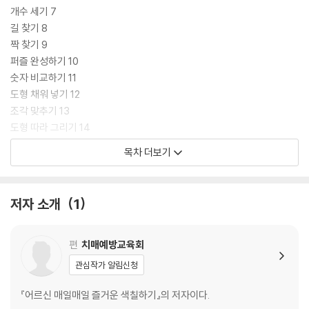
개수 세기 7
길 찾기 8
짝 찾기 9
퍼즐 완성하기 10
숫자 비교하기 11
도형 채워 넣기 12
조각 맞추기 13
도형 따라 그리기 14
물건 속성 알기 15
목차 더보기
겉과 속 알기 16
조각 찾기 17
입체모양 추론하기 18
저자 소개
1
같은 그림 찾기 19
도형 구분하기 20
시간 알기 21
편
치매예방교육회
숫자 비교하기 22
관심작가 알림신청
그림 완성하기 23
계절로 연상되는 사물 알기 24
『어르신 매일매일 즐거운 색칠하기』의 저자이다.