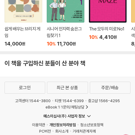
쉽게 배우는 브리지 게
시니어 인지력 숨은그
The 모두의 미로 No1
시
임
림찾기 1
색
10
4,410
%
원
14,000
10
11,700
8
%
원
원
이 책을 구입하신 분들이 산 분야 책
로그인
최근 본 상품
주문/배송
고객센터 1544-3800
티켓 1544-6399
중고샵 1566-4295
eBook 1:1문의/채팅상담
예스이십사(주) 사업자 정보
이용약관
개인정보처리방침
청소년보호정책
PC버전
회사소개
거래처관계자께