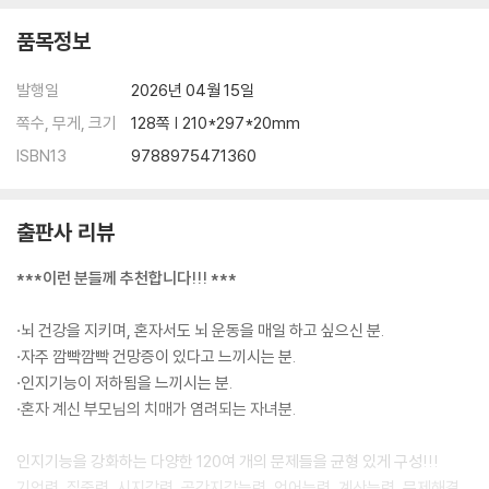
같은 그림 찾기 43
숫자 계산하기 44
품목정보
규칙 찾기 45
도형의 규칙 알기 46
발행일
2026년 04월 15일
장소와 관계있는 물건 찾기 47
쪽수, 무게, 크기
128쪽 | 210*297*20mm
끝말잇기(2음절) 48
ISBN13
9788975471360
끝말잇기(3음절) 49
숫자 만들기 50
그림 채워 넣기 51
출판사 리뷰
퍼즐 맞추기 52
규칙 기억하기 53
***이런 분들께 추천합니다!!! ***
전체와 부분 알기 54
색의 조합과 균형 알기 55
·뇌 건강을 지키며, 혼자서도 뇌 운동을 매일 하고 싶으신 분.
어울리는 표현 찾기 56
·자주 깜빡깜빡 건망증이 있다고 느끼시는 분.
어울리는 표현 찾기 57
·인지기능이 저하됨을 느끼시는 분.
방향 구분하기 58
·혼자 계신 부모님의 치매가 염려되는 자녀분.
위에서 본 모양 알기 59
선 더하고 빼기 60
인지기능을 강화하는 다양한 120여 개의 문제들을 균형 있게 구성!!!
색의 조합 알기 61
기억력, 집중력, 시지각력, 공간지각능력, 언어능력, 계산능력, 문제해결