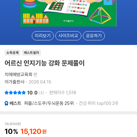
미리보기
사이즈비교
공유하기
소득공제
베스트셀러
어르신 인지기능 강화 문제풀이
치매예방교육회
편
이가출판사
2026.04.15.
10.0
판매지수
1,518
3
베스트
퍼즐/스도쿠/두뇌운동
25위
건강 취미 top100 2주
16,800
원
10
15,120