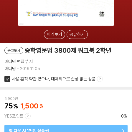
미리보기
공유하기
중학영문법 3800제 워크북 2학년
중고도서
마더텅 편집부
저
마더텅
2019.11.05.
사용 흔적 약간 있으나, 대체적으로 손상 없는 상품
상
5,900
원
75
1,500
YES포인트
0원
앱 다운 시 1천원 상품권