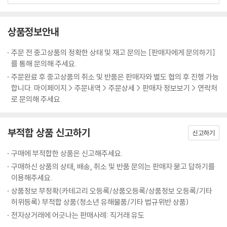
- [서술형] 기출에 단골로 나오는 순서 배열 및 영작 문제
- [객관식/서술형] 질문에 대한 알맞은 대답 찾기 문제
상품정보안내
- [객관식] 기출에 자주 나오는 어법상 어색한 대화 찾기 문제
- [객관식] 밑줄 친 부분의 쓰임이 나머지 넷과 다른 것 찾기 문제
주문 전 중고상품의 정확한 상태 및 재고 문의는 [판매자에게 문의하기]
를 통해 문의해 주세요.
2. 중간 기말고사 대비 문제
주문완료 후 중고상품의 취소 및 반품은 판매자와 별도 협의 후 진행 가능
* 전국 중학교 중간·기말고사에 나온 문법 문제를 철저히 분석하여 최신
합니다. 마이페이지 > 주문내역 > 주문상세 > 판매자 정보보기 > 연락처
출제 경향 그대로 반영
로 문의해 주세요.
* 학교 시험을 제대로 대비할 수 있는 실전 내신 기출 객관식/서술형 변형
문제 제공
부적합 상품 신고하기
신고하기
구매에 부적합한 상품은 신고해주세요.
구매하신 상품의 상태, 배송, 취소 및 반품 문의는 판매자 묻고 답하기를
이용해주세요.
상품정보 부정확(카테고리 오등록/상품오등록/상품정보 오등록/기타
허위등록) 부적합 상품(청소년 유해물품/기타 법규위반 상품)
전자상거래에 어긋나는 판매사례: 직거래 유도