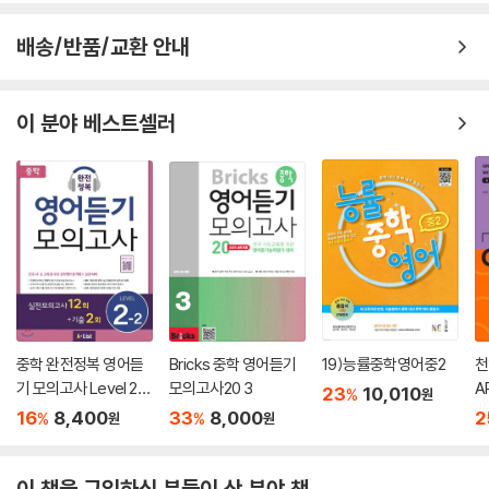
배송/반품/교환 안내
이 분야 베스트셀러
중학 완전정복 영어듣
Bricks 중학 영어듣기
19)능률중학영어중2
천
기 모의고사 Level 2-
모의고사20 3
A
23
10,010
%
원
2
16
8,400
33
8,000
2
%
%
원
원
이 책을 구입하신 분들이 산 분야 책