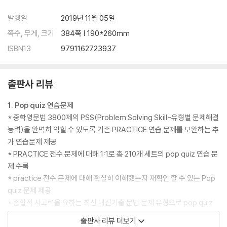
발행일
2019년 11월 05일
쪽수, 무게, 크기
384쪽 | 190*260mm
ISBN13
9791162723937
출판사 리뷰
1. Pop quiz 연습문제
* 중학영문법 3800제의 PSS(Problem Solving Skill-유형별 문제해결
능력)을 완벽히 익힐 수 있도록 기존 PRACTICE 연습 문제를 보완하는 추
가 연습문제 제공
* PRACTICE 전수 문제에 대해 1:1로 총 210개 세트의 pop quiz 연습 문
제 수록
* practice 전수 문제에 대해 확실히 이해했는지 재확인 할 수 있는 Pop
quiz 문제 제공
* 종합적 사고력을 요하는 최신 내신기출 문법 문제 유형으로 pop quiz
연습 문제 구성
출판사 리뷰 더보기
- [객관식/서술형] 학생들이 특히 어려워하는 틀린 어법 고치기 문제