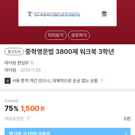
미리보기
공유하기
중학영문법 3800제 워크북 3학년
중고도서
마더텅 편집부
저
마더텅
2019.11.05.
사용 흔적 약간 있으나, 대체적으로 손상 없는 상품
상
5,900
원
75
1,500
YES포인트
0원
앱 다운 시 1천원 상품권