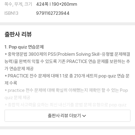
쪽수, 무게, 크기
424쪽 | 190*260mm
ISBN13
9791162723944
출판사 리뷰
1. Pop quiz 연습문제
* 중학영문법 3800제의 PSS(Problem Solving Skill-유형별 문제해결
능력)을 완벽히 익힐 수 있도록 기존 PRACTICE 연습 문제를 보완하는 추
가 연습문제 제공
* PRACTICE 전수 문제에 대해 1:1로 총 210개 세트의 pop quiz 연습 문
제 수록
* practice 전수 문제에 대해 확실히 이해했는지 재확인 할 수 있는 Pop
quiz 문제 제공
* 종합적 사고력을 요하는 최신 내신기출 문법 문제 유형으로 pop quiz
연습 문제 구성
출판사 리뷰 더보기
- [객관식/서술형] 학생들이 특히 어려워하는 틀린 어법 고치기 문제
- [서술형] 기출에 단골로 나오는 순서 배열 및 영작 문제
- [객관식/서술형] 질문에 대한 알맞은 대답 찾기 문제