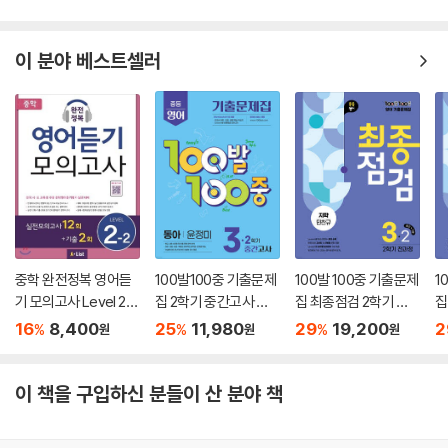
이 분야 베스트셀러
중학 완전정복 영어듣
100발100중 기출문제
100발 100중 기출문제
1
기 모의고사 Level 2-
집 2학기 중간고사 중3
집 최종점검 2학기 전
집
2
영어 동아 윤정미 (202
과정 중3 영어 지학사
과
16
8,400
25
11,980
29
19,200
2
%
%
%
원
원
원
5년)
민찬규 2025년
정
이 책을 구입하신 분들이 산 분야 책