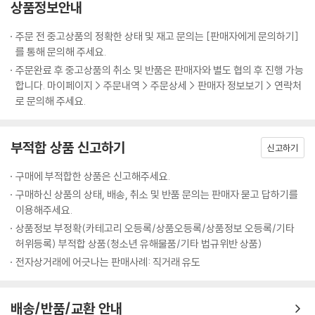
상품정보안내
- [객관식] 기출에 자주 나오는 어법상 어색한 대화 찾기 문제
- [객관식] 밑줄 친 부분의 쓰임이 나머지 넷과 다른 것 찾기 문제
주문 전 중고상품의 정확한 상태 및 재고 문의는 [판매자에게 문의하기]
를 통해 문의해 주세요.
2. 중간 기말고사 대비 문제
주문완료 후 중고상품의 취소 및 반품은 판매자와 별도 협의 후 진행 가능
* 전국 중학교 중간·기말고사에 나온 문법 문제를 철저히 분석하여 최신
합니다. 마이페이지 > 주문내역 > 주문상세 > 판매자 정보보기 > 연락처
출제 경향 그대로 반영
로 문의해 주세요.
* 학교 시험을 제대로 대비할 수 있는 실전 내신 기출 객관식/서술형 변형
문제 제공
부적합 상품 신고하기
신고하기
구매에 부적합한 상품은 신고해주세요.
구매하신 상품의 상태, 배송, 취소 및 반품 문의는 판매자 묻고 답하기를
이용해주세요.
상품정보 부정확(카테고리 오등록/상품오등록/상품정보 오등록/기타
허위등록) 부적합 상품(청소년 유해물품/기타 법규위반 상품)
전자상거래에 어긋나는 판매사례: 직거래 유도
배송/반품/교환 안내