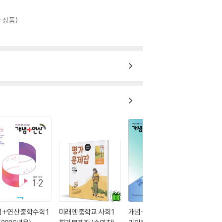
 상품)
+연산 중학수학 1
미래엔 중학교 사회 1
개념+유형 기초탄탄