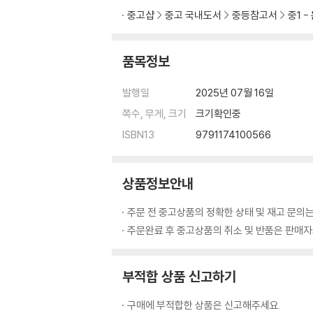
6 The Beauty of Art
중고샵
중고 국내도서
중등참고서
중1 -
어휘 WORDS_076
대화 DIALOGUES_082
품목정보
문법 GRAMMAR_090
본문 READING_100
발행일
2025년 07월 16일
기타 지문 EXTRA READING_112
쪽수, 무게, 크기
크기확인중
실전 모의고사 Basic 1회_114
ISBN13
9791174100566
실전 모의고사 Basic 2회_118
실전 모의고사 Intermediate 1회_122
실전 모의고사 Intermediate 2회_126
상품정보안내
실전 모의고사 서술형_130
실전 모의고사 Advanced_134
주문 전 중고상품의 정확한 상태 및 재고 문의는
주문완료 후 중고상품의 취소 및 반품은 판매자와
부적합 상품 신고하기
구매에 부적합한 상품은 신고해주세요.