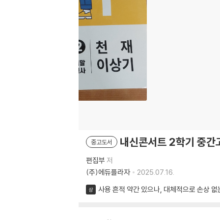
내신콘서트 2학기 중간고
중고도서
편집부
저
(주)에듀플라자
2025.07.16.
사용 흔적 약간 있으나, 대체적으로 손상 없
상