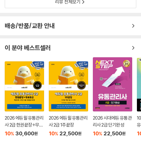
리뷰 전체보기
배송/반품/교환 안내
이 분야 베스트셀러
2026 에듀윌 유통관리
2026 에듀윌 유통관리
2026 시대에듀 유통관
1
사 2급 한권끝장+무료
사 2급 1주끝장
리사 2급 단기완성
유
특강
4
10
30,600
10
22,500
10
22,500
1
%
%
%
원
원
원