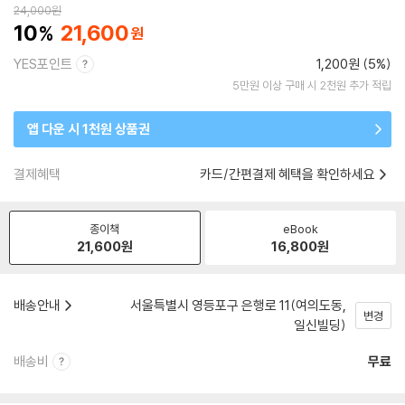
24,000
원
10
21,600
YES포인트
1,200원 (5%)
5만원 이상 구매 시 2천원 추가 적립
앱 다운 시 1천원 상품권
결제혜택
카드/간편결제 혜택을 확인하세요
종이책
eBook
21,600
원
16,800
원
배송안내
서울특별시 영등포구 은행로 11(여의도동,
변경
일신빌딩)
배송비
무료