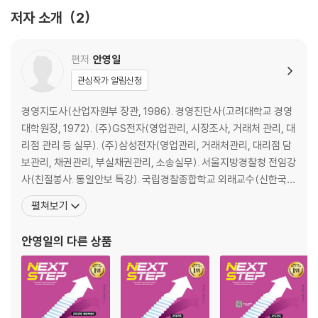
제3회 기출문제해설 [2015. 11. 08 시행]
저자 소개
2
2016년 기출문제해설
제1회 기출문제해설 [2016. 04. 10 시행]
편저
안영일
제2회 기출문제해설 [2016. 07. 03 시행]
관심작가 알림신청
제3회 기출문제해설 [2016. 11. 13 시행]
경영지도사(산업자원부 장관, 1986). 경영진단사(고려대학교 경영
2017년 기출문제해설
대학원장, 1972). (주)GS전자(영업관리, 시장조사, 거래처 관리, 대
제1회 기출문제해설 [2017. 04. 16 시행]
리점 관리 등 실무). (주)삼성전자(영업관리, 거래처관리, 대리점 담
제2회 기출문제해설 [2017. 07. 02 시행]
보관리, 채권관리, 부실채권관리, 소송실무). 서울지방경찰청 전임강
제3회 기출문제해설 [2017. 11. 05 시행]
사(친절봉사. 통일안보 특강). 국립경찰종합학교 외래교수(신한국
창조와 의식개혁). 중소기업청 경영기술 지도위원. 신용보증기금 경
펼쳐보기
2018년 기출문제해설
영상담위원 . 노동부 집필위원. 통신교육 지도강사. KBS 초청강사, M
제1회 기출문제해설 [2018. 04. 15 시행]
BC 강사 . 저서로는 '부실채권회수기법& 채권관리 매뉴얼', '채권관
안영일
의 다른 상품
제2회 기출문제해설 [2018. 07. 01 시행]
리실무(채권법무관리사 2급 수험교재',
제3회 기출문제해설 [2018. 11. 04 시행]
2019년 기출문제해설
제1회 기출문제해설 [2019. 04. 14 시행]