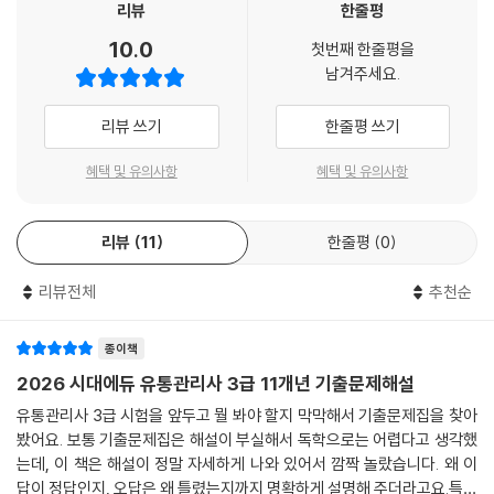
리뷰
한줄평
10.0
첫번째 한줄평을
남겨주세요.
리뷰 쓰기
한줄평 쓰기
혜택 및 유의사항
혜택 및 유의사항
리뷰
11
한줄평
0
리뷰전체
추천순
종이책
2026 시대에듀 유통관리사 3급 11개년 기출문제해설
유통관리사 3급 시험을 앞두고 뭘 봐야 할지 막막해서 기출문제집을 찾아
봤어요. 보통 기출문제집은 해설이 부실해서 독학으로는 어렵다고 생각했
는데, 이 책은 해설이 정말 자세하게 나와 있어서 깜짝 놀랐습니다. 왜 이
답이 정답인지, 오답은 왜 틀렸는지까지 명확하게 설명해 주더라고요.특히