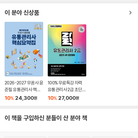
이 분야 신상품
2026-2027 무꿈사 윤
100% 무료특강 자력
준필 유통관리사 핵심
유통관리사 2급 초단기
요약집
4주 완전정복
10
24,300
10
27,000
%
%
원
원
이 책을 구입하신 분들이 산 분야 책