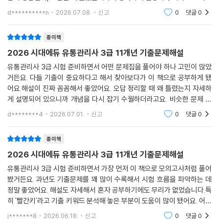
좋았던 점은 과년도 기출 키워드를 분석해 놓은 '빨간키' 부분이었어요. 최
d**********n
2026.07.08.
신고
0
댓글
0
신 출제 경향을
종이책
2026 시대에듀 유통관리사 3급 11개년 기출문제해설
유통관리사 3급 시험 준비하면서 어떤 문제집을 풀어야 하나 고민이 많았
거든요. 다들 기출이 중요하다고 해서 찾아보다가 이 책으로 공부하게 됐
어요.해설이 진짜 꼼꼼해서 좋았어요. 오답 정리할 때 왜 틀렸는지 자세하
게 설명되어 있으니까 개념을 다시 잡기 수월하더라고요. 비슷한 문제 유
형도 옆에 정리되어 있어서 같이 확인하기 편했어요.저는 하루에 정해진
d********4
2026.07.01.
신고
0
댓글
0
분량만큼 꾸준히 풀
종이책
2026 시대에듀 유통관리사 3급 11개년 기출문제해설
유통관리사 3급 시험 준비하면서 가장 먼저 이 책으로 모의고사처럼 풀어
봤거든요. 과년도 기출문제를 꽤 많이 수록해서 시험 흐름을 파악하는 데
정말 좋았어요. 해설도 자세해서 혼자 공부하기에도 무리가 없었습니다.특
히 '빨간키'라고 기출 키워드 분석해 놓은 부분이 도움이 많이 됐어요. 어떤
유형의 문제가 자주 나오는지, 어떤 개념을 더 깊게 봐야 하는지 한눈에 보
j*******8
2026.06.18.
신고
0
댓글
0