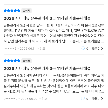
이더라고요.
종이책
2026 시대에듀 유통관리사 3급 11개년 기출문제해설
유통관리사 3급 시험을 앞두고 뭘 봐야 할지 고민하다가 이 문제집을 선택
했어요. 11년간의 기출문제가 다 실려있다고 해서, 일단 양적으로도 충분
하겠다 싶었거든요.실제로 풀어보면서 제일 좋았던 건 해설이었어요. 단순
히 답만 알려주는 게 아니라, 왜 이 보기가 답이 되는지, 다른 보기들은 왜
틀렸는지 상세하게 설명되어 있더라고요. 독학하는 저한테는 이 부분이 정
i******5
2026.06.11.
신고
0
댓글
0
말 큰 도움이
종이책
2026 시대에듀 유통관리사 3급 11개년 기출문제해설
유통관리사 3급 시험 준비하면서 이 문제집을 풀어봤는데, 특히 과년도 기
출 키워드 분석해 놓은 `빨.간.키`가 유용했어요. 어떤 부분이 중요한지 딱
짚어주니까 막연하게 공부하는 것보다 훨씬 효율적이더라고요. 자주 나오
는 개념들이 뭔지 한눈에 파악할 수 있어서 좋았어요.또, 문제마다 해설이
자세하게 나와 있어서 독학하는 데 정말 큰 도움이 됐어요. 정답뿐 아니라
c******9
2026.06.02.
신고
0
댓글
0
오답인 보기