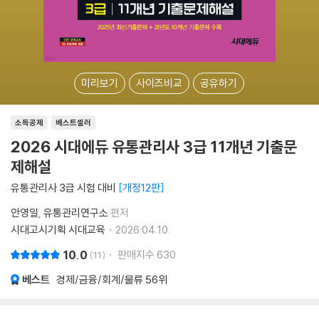
미리보기
사이즈비교
공유하기
소득공제
베스트셀러
2026 시대에듀 유통관리사 3급 11개년 기출문
제해설
유통관리사 3급 시험 대비
개정12판
안영일
유통관리연구소
편저
시대고시기획 시대교육
2026.04.10.
10.0
판매지수
630
11
베스트
경제/금융/회계/물류
56위