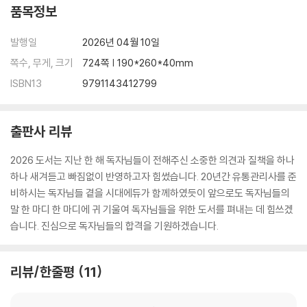
2023년 기출문제해설
품목정보
제1회 기출문제해설 [2023. 05. 13 시행]
제2회 기출문제해설 [2023. 08. 26 시행]
발행일
2026년 04월 10일
제3회 기출문제해설 [2023. 11. 25 시행]
쪽수, 무게, 크기
724쪽 | 190*260*40mm
ISBN13
9791143412799
2024년 기출문제해설
제1회 기출문제해설 [2024. 05. 04 시행]
제2회 기출문제해설 [2024. 08. 24 시행]
출판사 리뷰
제3회 기출문제해설 [2024. 11. 16 시행]
2026 도서는 지난 한 해 독자님들이 전해주신 소중한 의견과 질책을 하나
하나 새겨듣고 빠짐없이 반영하고자 힘썼습니다. 20년간 유통관리사를 준
비하시는 독자님들 곁을 시대에듀가 함께하였듯이 앞으로도 독자님들의
말 한 마디 한 마디에 귀 기울여 독자님들을 위한 도서를 펴내는 데 힘쓰겠
습니다. 진심으로 독자님들의 합격을 기원하겠습니다.
리뷰/한줄평
11