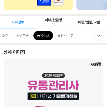
리뷰/한줄평
도서정보
배송/반품/교환
11
자 소개
관련분류
품목정보
출판사 리뷰
상세 이미지