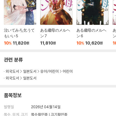
泣いてみろ,乞うて
ある繼母のメルヘ
ある繼母のメルヘ
もいい 5
ン 7
ン 6
ン
10
11,820
11,810
10
10,620
1
%
%
원
원
원
관련 분류
외국도서
일본도서
유아/어린이
어린이
외국도서
일본도서
품목정보
발행일
2026년 04월 14일
쪽수, 무게, 크기
쪽수확인중 | 크기확인중