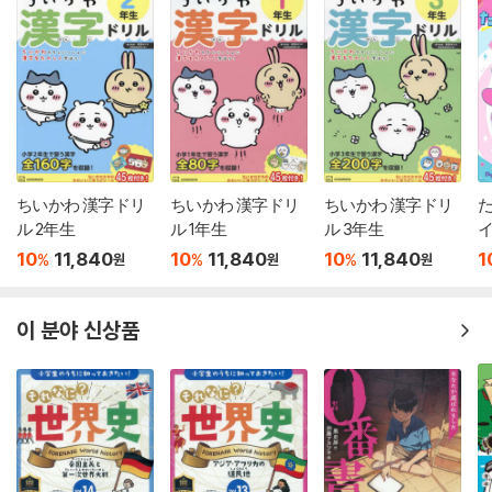
ちいかわ 漢字ドリ
ちいかわ 漢字ドリ
ちいかわ 漢字ドリ
ル 2年生
ル 1年生
ル 3年生
イ
10
11,840
10
11,840
10
11,840
1
%
%
%
원
원
원
이 분야 신상품