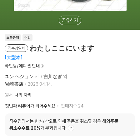
공유하기
소득공제
수입
わたしここにいます
직수입일서
大型本
바인딩/에디션 안내
ユン.ヘジョン
저
吉川なぎ
역
岩崎書店
2026.04.14.
원서
나의 자리
첫번째 리뷰어가 되어주세요
판매지수
24
직수입외서는 변심/착오로 인해 주문을 취소할 경우
해외주문
취소수수료 20%
가 부과됩니다.