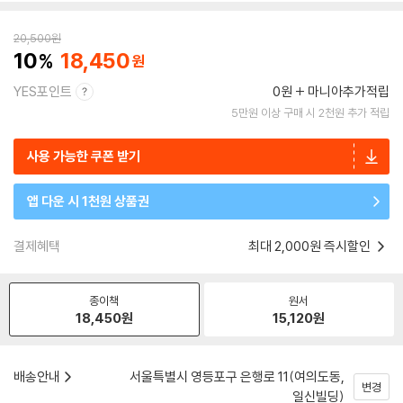
20,500
원
10
18,450
YES포인트
0원
마니아추가적립
5만원 이상 구매 시 2천원 추가 적립
사용 가능한 쿠폰 받기
앱 다운 시 1천원 상품권
결제혜택
최대 2,000원 즉시할인
종이책
원서
18,450
원
15,120
원
배송안내
서울특별시 영등포구 은행로 11(여의도동,
변경
일신빌딩)