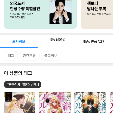
리뷰/한줄평
도서정보
배송/반품/교환
0
태그
관련분류
품목정보
이 상품의 태그
#한국작가_일본어번역서