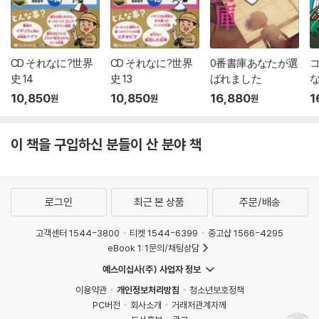
CD それなに?世界
CD それなに?世界
0番書庫あなたが選
史 14
史 13
ばれました
10,850
10,850
16,880
1
원
원
원
이 책을 구입하신 분들이 산 분야 책
로그인
최근 본 상품
주문/배송
고객센터 1544-3800
티켓 1544-6399
중고샵 1566-4295
eBook 1:1문의/채팅상담
예스이십사(주) 사업자 정보
이용약관
개인정보처리방침
청소년보호정책
PC버전
회사소개
거래처관계자께