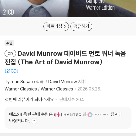
파트너샵
공유하기
수입
David Munrow 데이비드 먼로 워너 녹음
CD
전집 (The Art of David Munrow)
21CD
Tylman Susato
작곡
David Munrow
지휘
Warner Classics
/
Warner Classics
2026.05.26.
첫번째 리뷰어가 되어주세요
판매지수
204
예스24 음반 판매 수량은
와
집계에
반영됩니다.