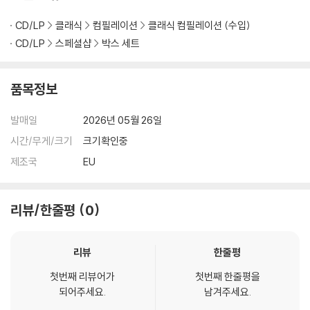
CD/LP
클래식
컴필레이션
클래식 컴필레이션 (수입)
CD/LP
스페셜샵
박스 세트
품목정보
발매일
2026년 05월 26일
시간/무게/크기
크기확인중
제조국
EU
리뷰/한줄평
0
리뷰
한줄평
첫번째 리뷰어가
첫번째 한줄평을
되어주세요.
남겨주세요.