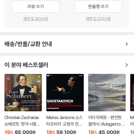
리뷰 쓰기
한줄평 쓰기
혜택 및 유의사항
혜택 및 유의사항
배송/반품/교환 안내
이 분야 베스트셀러
Christian Zacharias
Mariss Jansons 쇼스
아다지에토 - 편안한
Ma
슈베르트: 현악 사중주
타코비치: 교향곡 전곡,
클래식 (Adagietto -
리
전곡 외 (Schubert: C
재즈 모음곡, 협주곡 (S
Smooth & Relaxing
녹
19
65,000
19
59,100
19
45,000
1
%
%
%
원
원
원