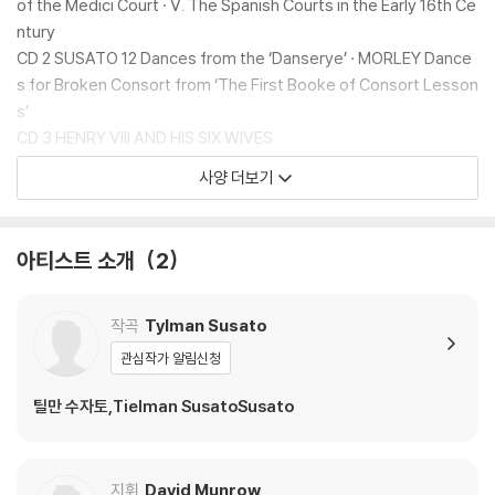
of the Medici Court · V. The Spanish Courts in the Early 16th Ce
ntury
CD 2 SUSATO 12 Dances from the ‘Danserye’ · MORLEY Dance
s for Broken Consort from ‘The First Booke of Consort Lesson
s’
CD 3 HENRY VIII AND HIS SIX WIVES
CD 4 MUSIC FOR FERDINAND AND ISABELLA OF SPAIN
사양 더보기
CD 5-6 THE ART OF COURTLY LOVE I. Guillaume de Machaut a
nd his age · II. Late fourteenth-century avant-garde
CD 7 BACH Concerto No. 6 for harpsichord and two recorders,
아티스트 소개
2
BWV 1057 · Brandenburg Concertos Nos. 2 & 4 (2 versions)
CD 8 RENAISSANCE SUITE: LA COURSE EN TÊTE original sound
track
작곡
Tylman Susato
CD 9 DUFAY Missa ‘Se la face ay pale’
관심작가 알림신청
CD 10 PRAETORIUS Dances from Terpsichore · Motets
CD 11 TELEMANN Suite in A minor TWV 55:a2 · SAMMARTINI Co
틸만 수자토,Tielman SusatoSusato
ncerto in F major · HANDEL Concerto in B-flat major HWV 294
CD 12-13 THE ART OF THE RECORDER The Middle Ages · The
Renaissance · The Early Baroque · The Late Baroque · The 20t
지휘
David Munrow