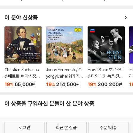
omplete String Quar
hostakovich : The C
Classical) [실버 컬러
R
tets, Trout Quintet
omplete Symphoni
LP]
s
& String Trios)
es, Cello Concertos
n)
이 분야 신상품
& Piano Concertos)
Christian Zacharias
Janos Ferencsik / G
Horst Stein 호르스트
코
슈베르트: 현악 사중주
yorgy Lehel 헝가리
슈타인 데카 녹음 전집
라
전곡 외 (Schubert: C
음악 선집 (Hungarian
(The Decca Recordi
9
19
65,000
19
214,500
19
200,200
1
%
%
%
원
원
원
omplete String Quar
Pictures)
ngs)
mp
tets, Trout Quintet
s
& String Trios)
D
이 상품을 구입하신 분들이 산 분야 상품
로그인
최근 본 상품
주문/배송