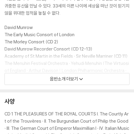
귀중한 유산을 만날 수 있다. 33세의 이른 나이에 세상을 떠난 것이 믿기지
않을 위대한 업적을 놓칠 수 없다.
David Munrow
The Early Music Consort of London
The Morley Consort (CD 2)
David Munrow Recorder Consort (CD 12-13)
Academy of St Martin in the Fields · Sir Neville Marriner (CD 11)
The Menuhin Festival Orchestra · Yehudi Menuhin |The Virtuosi
of England · Arthur Davison | London Philharmonic Orchestra ·
Sir Adrian Boult (CD 7)
음반소개 더보기
RECORDINGS FROM 1969-1975
사양
CD 1 THE PLEASURES OF THE ROYAL COURTS I. The Courtly Ar
t of the Trouvères · II. The Burgundian Court of Philip the Good
· III. The German Court of Emperor Maximillian I · IV. Italian Music