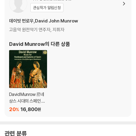
h Century
관심작가 알림신청
CD 14 MONTEVERDI Vespro della Beata Vergine
CD 15 PURCELL Come ye Sons of Art · Love’s goddess sure
데이빗 먼로우,David John Munrow
CD 16-17 INSTRUMENTS OF THE MIDDLE AGES AND RENAISSA
고음악 원전악기 연주자, 지휘자
NCE Woodwind · Keyboard · Brass · Strings · Percussion
CD 18-19 THE ART OF THE NETHERLANDS Agricola, Barbireau,
David Munrow
의 다른 상품
Brumel, Busnois, De La Rue, Des Prez, Ghizeghem, Isaac, Obre
cht…
CD 20 GREENSLEEVES TO A GROUND Dowland, Purcell, others
from XVI-XVIIth century · Vaughan Williams, Rubbra and others
from XIX-XXth century
CD 21 MONTEVERDI’S CONTEMPORARIES D’India, Grandi, Main
erio…
David Munrow 르네
상스 시대의 스페인 음
악 (Music for Ferdina
20
16,800
%
원
nd and Isabella of S
pain)
관련 분류