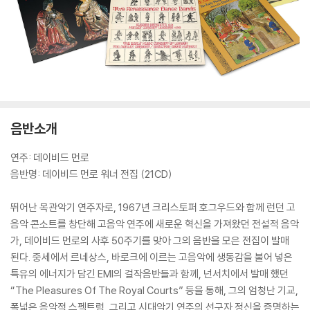
음반소개
연주: 데이비드 먼로
음반명: 데이비드 먼로 워너 전집 (21CD)
뛰어난 목관악기 연주자로, 1967년 크리스토퍼 호그우드와 함께 런던 고
음악 콘소트를 창단해 고음악 연주에 새로운 혁신을 가져왔던 전설적 음악
가, 데이비드 먼로의 사후 50주기를 맞아 그의 음반을 모은 전집이 발매
된다. 중세에서 르네상스, 바로크에 이르는 고음악에 생동감을 불어 넣은
특유의 에너지가 담긴 EMI의 걸작음반들과 함께, 넌서치에서 발매 했던
“The Pleasures Of The Royal Courts” 등을 통해, 그의 엄청난 기교,
폭넓은 음악적 스펙트럼, 그리고 시대악기 연주의 선구자 정신을 증명하는