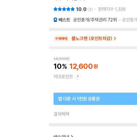
10.0
판매지수
1,326
3
베스트
공인중개/주택관리
72위
공인중개/
볼노크펜 (포인트차감)
구매혜택
14,000
원
10
12,600
YES포인트
앱 다운 시 1천원 상품권
결제혜택
배송안내