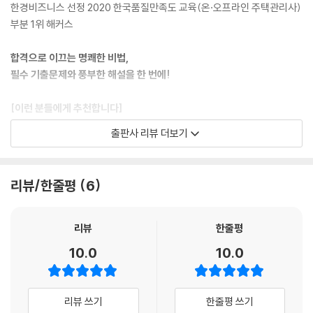
한경비즈니스 선정 2020 한국품질만족도 교육(온·오프라인 주택관리사)
부분 1위 해커스
합격으로 이끄는 명쾌한 비법,
필수 기출문제와 풍부한 해설을 한 번에!
[이런 분들에게 추천합니다]
출판사 리뷰 더보기
1. 2026 제29회 주택관리사(보) 합격을 위하여 최신 출제경향에 맞춘 기
출 중심 학습을 하고 싶은 분들
2. 단원별로 핵심만 정리된 최신 7개년(2025~2019년) 기출문제로 체계
리뷰/한줄평
6
적인 학습을 하고 싶은 분들
[해커스 교재만의 특장점]
리뷰
한줄평
10.0
10.0
1. 최신 개정법령 및 출제경향이 반영된 최신 7개년(2025~2019년) 기출
문제를 단원별로 엄선하여 효율적인 학습이 가능합니다.
출제경향과 비중을 바탕으로 최근 7개년(2025~2019년) 기출문제 중 핵
리뷰 쓰기
한줄평 쓰기
심 기출만 단원별로 엄선해 체계적인 기출 중심 학습을 할 수 있습니다.