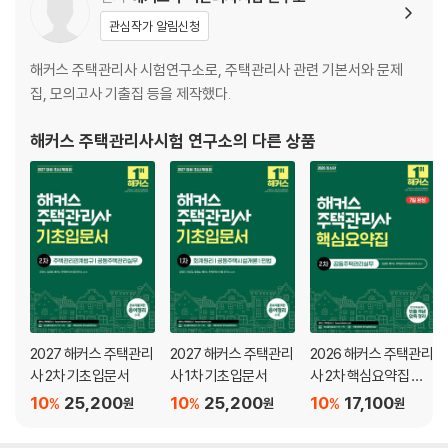
관심작가 알림신청
해커스 주택관리사 시험연구소로, 주택관리사 관련 기본서와 문제
집, 모의고사 기출집 등을 제작했다.
해커스 주택관리사시험 연구소
의 다른 상품
2027 해커스 주택관리
2027 해커스 주택관리
2026 해커스 주택관리
사 2차 기초입문서
사 1차 기초입문서
사 2차 핵심요약집 공
동주택관리실무
10
25,200
10
25,200
10
17,100
%
%
%
원
원
원