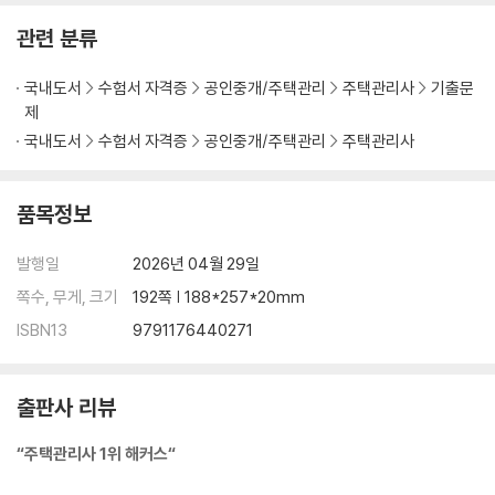
관련 분류
국내도서
수험서 자격증
공인중개/주택관리
주택관리사
기출문
제
국내도서
수험서 자격증
공인중개/주택관리
주택관리사
품목정보
발행일
2026년 04월 29일
쪽수, 무게, 크기
192쪽 | 188*257*20mm
ISBN13
9791176440271
출판사 리뷰
“주택관리사 1위 해커스“