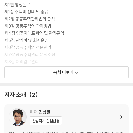
제1편 행정실무
제1장 주택의 정의 및 종류
제2장 공동주택관리법의 총칙
제3장 공동주택의 관리방법
제4장 입주자대표회의 및 관리규약
제5장 관리비 및 회계운영
제6장 공동주택의 전문관리
제7장 공동주택관리 분쟁조정
제8장 대외업무관리
제9장 임대주택의 관리
목차 더보기
제10장 사무 및 인사관리
제2편 기술실무
제1장 시설관리 및 행위허가
저자 소개
2
제2장 하자담보책임
제3장 건물관리
제4장 설비관리
편저
김성환
제5장 환경관리
관심작가 알림신청
제6장 안전관리