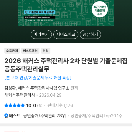
미리보기
사이즈비교
공유하기
소득공제
베스트셀러
분철
2026 해커스 주택관리사 2차 단원별 기출문제집
공동주택관리실무
본 교재 인강/기출문제 무료 해설 특강
김성환
해커스 주택관리사시험 연구소
편저
해커스주택관리사
2026.04.29.
10.0
판매지수
1,176
6
베스트
공인중개/주택관리
78위
공인중개/주택관리 top20 1주