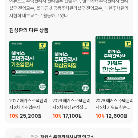
에듀프로 주택관리사 관리실무 전임교수, 랜드메카 주택관리사 관리
실무 전임교수, 올에듀넷 공동주택관리실무 전임교수, 대한주택관리
사협회 내부교수로 활동하고 있다.
김성환
의 다른 상품
2027 해커스 주택관리
2026 해커스 주택관리
2026 해커스 주택관리
사 2차 기초입문서
사 2차 핵심요약집 공
사 2차 키워드 한손노
동주택관리실무
트 공동주택관리실무
10
25,200
10
17,100
10
12,600
%
%
%
원
원
원
편저
해커스 주택관리사시험 연구소