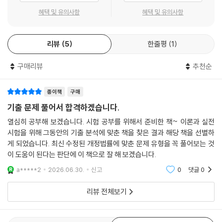
혜택 및 유의사항
혜택 및 유의사항
2. 난이도별 문제 구성으로 맞춤 학습이 가능하며, 풍부한 [해설]과 [더 알
아보기], [오답해설]을 통해 확실한 이해가 가능합니다.
리뷰
5
한줄평
1
학습 단계에 맞추어 난이도를 선택해 문제를 풀 수 있고, ‘해설’과 ‘더 알아
보기’, ‘오답해설’을 통해 정답의 근거와 핵심 개념을 명확하게 이해할 수
구매리뷰
추천순
있습니다.
3. [학습플랜]을 통해 전략적인 학습계획을 선택하여 활용할 수 있습니다.
종이책
구매
개인의 학습전략에 맞추어 과목별 '3주 완성 학습플랜'과 '7일 완성 학습플
기출 문제 풀어서 합격하겠습니다.
랜' 중 원하는 것을 선택하여 매일 계획적으로 학습할 수 있습니다.
열심히 공부해 보겠습니다. 시험 공부를 위해서 준비한 책~ 이론과 실전
시험을 위해 그동안의 기출 분석에 맞춘 책을 찾은 결과 해당 책을 선별하
4. 주요 빈출지문들을 한 번 더 쉽게 회독할 수 있습니다.
게 되었습니다. 최신 수정된 개정법률에 맞춘 문제 유형을 꼭 풀어보는 것
해설에 별(★)표시한 핵심 빈출지문을 빠르게 재점검하며 시험 직전까지
이 도움이 된다는 판단에 이 책으로 잘 해 보겠습니다.
반복 학습할 수 있습니다.
a*****2
2026.06.30.
신고
0
댓글
0
[동차 합격을 위한 해커스만의 추가 학습 콘텐츠 - 해커스 주택관리사(h
리뷰 전체보기
ouse.Hackers.com)]