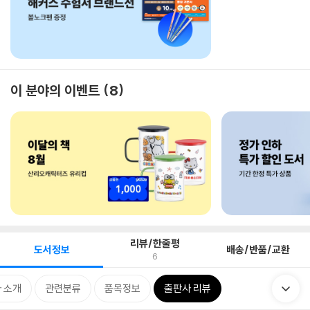
이 분야의 이벤트
8
리뷰/한줄평
도서정보
배송/반품/교환
6
 소개
관련분류
품목정보
출판사 리뷰