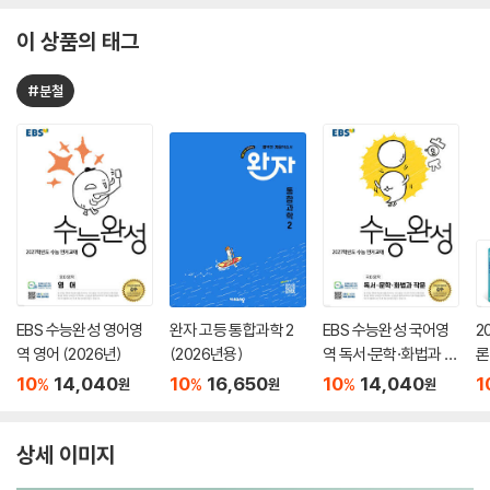
이 상품의 태그
#분철
EBS 수능완성 영어영
완자 고등 통합과학 2
EBS 수능완성 국어영
2
역 영어 (2026년)
(2026년용)
역 독서·문학·화법과 작
론
문 (2026년)
(
10
14,040
10
16,650
10
14,040
1
%
%
%
원
원
원
상세 이미지