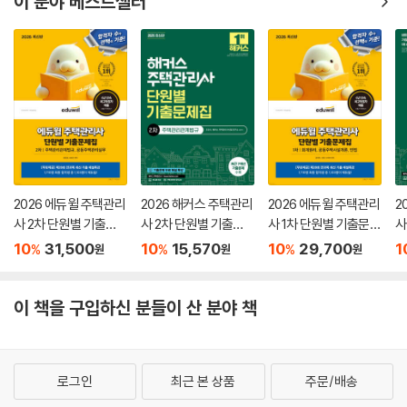
이 분야 베스트셀러
2026 에듀윌 주택관리
2026 해커스 주택관리
2026 에듀윌 주택관리
2
사 2차 단원별 기출문
사 2차 단원별 기출문
사 1차 단원별 기출문제
사
제집
제집 주택관리관계법
집
10
31,500
10
15,570
10
29,700
1
%
%
%
원
원
원
규
이 책을 구입하신 분들이 산 분야 책
로그인
최근 본 상품
주문/배송