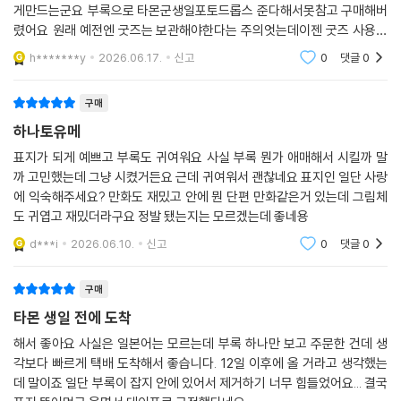
게만드는군요 부록으로 타몬군생일포토드롭스 준다해서못참고 구매해버
렸어요 원래 예전엔 굿즈는 보관해야한다는 주의엇는데이젠 굿즈 사용파
로 바뀌어서 생일이나축하일일 있음 야무지게 쓰려합니다받아보니 약간
h*******y
2026.06.17.
신고
0
댓글
0
좀 쓰기엔 아쉽긴한데굿즈의
구매
하나토유메
표지가 되게 예쁘고 부록도 귀여워요 사실 부록 뭔가 애매해서 시킬까 말
까 고민했는데 그냥 시켰거든요 근데 귀여워서 괜찮네요 표지인 일단 사랑
에 익숙해주세요? 만화도 재밌고 안에 뭔 단편 만화같은거 있는데 그림체
도 귀엽고 재밌더라구요 정발 됐는지는 모르겠는데 좋네용
d***i
2026.06.10.
신고
0
댓글
0
구매
타몬 생일 전에 도착
해서 좋아요 사실은 일본어는 모르는데 부록 하나만 보고 주문한 건데 생
각보다 빠르게 택배 도착해서 좋습니다. 12일 이후에 올 거라고 생각했는
데 말이죠 일단 부록이 잡지 안에 있어서 제거하기 너무 힘들었어요... 결국