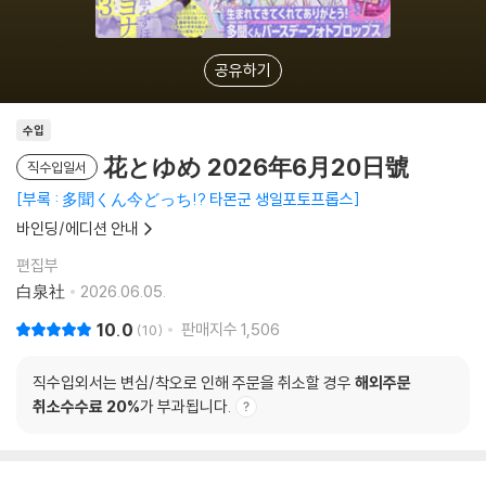
공유하기
수입
花とゆめ 2026年6月20日號
직수입일서
부록 : 多聞くん今どっち!? 타몬군 생일포토프롭스
바인딩/에디션 안내
편집부
白泉社
2026.06.05.
10.0
판매지수
1,506
10
직수입외서는 변심/착오로 인해 주문을 취소할 경우
해외주문
취소수수료 20%
가 부과됩니다.