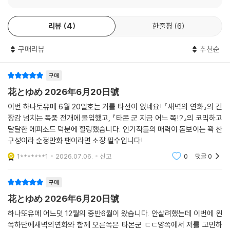
리뷰
4
한줄평
6
구매리뷰
추천순
구매
花とゆめ 2026年6月20日號
이번 하나토유메 6월 20일호는 거를 타선이 없네요! 『새벽의 연화』의 긴
장감 넘치는 폭풍 전개에 몰입했고, 『타몬 군 지금 어느 쪽!?』의 코믹하고
달달한 에피소드 덕분에 힐링했습니다. 인기작들의 매력이 돋보이는 꽉 찬
구성이라 순정만화 팬이라면 소장 필수입니다!
1*******1
2026.07.06.
신고
0
댓글
0
구매
花とゆめ 2026年6月20日號
하나또유메 어느덧 12월의 중반6월이 왔습니다. 안살려했는데 이번에 왼
쪽하단에새벽의연화와 함께 오른쪽은 타몬군 ㄷㄷ양쪽에서 저를 고민하