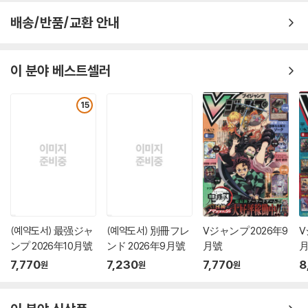
배송/반품/교환 안내
이 분야 베스트셀러
15
(예약도서) 最强ジャ
(예약도서) 別冊フレ
Vジャンプ 2026年9
V
ンプ 2026年10月號
ンド 2026年9月號
月號
7,770
7,230
7,770
8
원
원
원