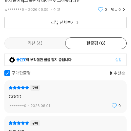
표지 뜯어먹고 울면서 테이프로 고정했다네요...
w*******6
2026.06.09.
신고
0
댓글
0
리뷰 전체보기
리뷰
4
한줄평
6
클린봇
이 부적절한 글을 감지 중입니다.
설정
구매한줄평
추천순
구매
GOOD
j*******0
2026.08.01.
0
구매