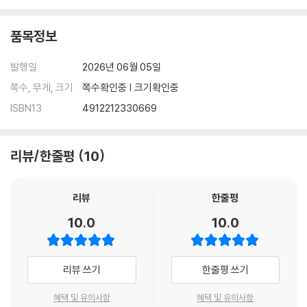
품목정보
발행일
2026년 06월 05일
쪽수, 무게, 크기
쪽수확인중 | 크기확인중
ISBN13
4912212330669
리뷰/한줄평
10
리뷰
한줄평
10.0
10.0
리뷰 쓰기
한줄평 쓰기
혜택 및 유의사항
혜택 및 유의사항