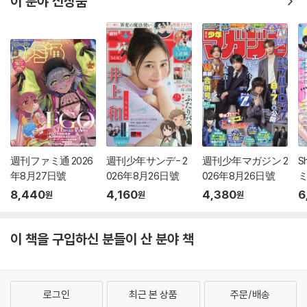
이 분야 신상품
週刊ファミ通 2026
週刊少年サンデ- 2
週刊少年マガジン 2
S
年8月27日號
026年8月26日號
026年8月26日號
ミ
2
8,440
4,160
4,380
6
원
원
원
이 책을 구입하신 분들이 산 분야 책
로그인
최근 본 상품
주문/배송