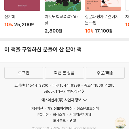
신지학
이것도 학교폭력? Ye
질문과 평가로 깊어지
차
s!
는 수업
10
25,200
1
%
원
2,800
10
17,100
%
원
원
이 책을 구입하신 분들이 산 분야 책
로그인
최근 본 상품
주문/배송
고객센터 1544-3800
티켓 1544-6399
중고샵 1566-4295
eBook 1:1문의/채팅상담
예스이십사(주) 사업자 정보
이용약관
개인정보처리방침
청소년보호정책
PC버전
회사소개
거래처관계자께
도서홍보
광고
Copyright © YES24 Corp. All Rights Reserved.