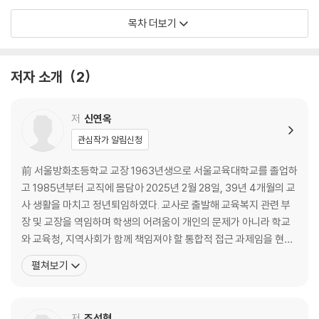
감 사이에서 스스로를 몰아붙이며 ‘내가 더 잘했어야 하는 것은 아닐까?’라
1 교육환경 변화에 따른 새로운 지원 패러다임의 등장 29
목차 더보기
고 말하던 교사들이다. 그 말속에는 교육자로서의 양심과 동시에, 혼자서
2 해외에서는 어떻게 학생을 지원하고 있는가? 43
감당해야 하는 구조에 대한 체념이 섞여 있었다. 특히 담임교사의 외로움
3 학생맞춤통합지원이란? 52
은 오래도록 내 마음에 남았다. 아이의 이상 신호를 가장 먼저 알아차리는
4 학생맞춤통합지원의 지원 영역 59
저자 소개
2
사람은 언제나 담임교사다. 그러나 그다음 단계에서 담임교사는 혼자가 된
5 법령과 제도를 통한 학생맞춤통합지원의 체계 구축 93
다. 이 일을 어디까지 해야 하는지, 누구에게 도움을 요청해야 하는지, 혹시
6 학생맞춤통합지원과 정보 연계 130
일이 커져 책임이 돌아오지는 않을지 수없이 고민한다. 그러다 결국 스스
저
신연옥
로를 멈추게 된다. ‘내 선에서 할 수 있는 만큼만 하자’는 선택은 개인을 지
CHAPTER 03 학생맞춤통합지원의 실제
관심작가 알림신청
키기 위한 선택이지만, 그 순간 아이는 보호의 사각지대로 밀려난다. 나는
그 장면을 너무도 많이 보아 왔다.
1 학생맞춤통합지원의 운영단계 139
前 서울방화초등학교 교장 1963년생으로 서울교육대학교를 졸업하
2 통합지원팀의 조직 원리 - 함께 움직이는 학교의 심장 155
고 1985년부터 교직에 몸담아 2025년 2월 28일, 39년 4개월의 교
관리자의 자리에서 바라본 학교도 결코 단순하지 않았다. 교장은 늘 두 가
3 지역사회 연계와 유관기관 협력 - 학교의 경계를 넘어, 함께 키우는 아이
사 생활을 마치고 정년퇴임하였다. 교사로 출발해 교육복지 관련 부
지 책임 사이에 서 있다. 아이를 지켜야 한다는 책임과 학교 공동체 전체를
들 163
장 및 교장을 역임하며 학생의 어려움이 개인의 문제가 아니라 학교
안정적으로 운영해야 한다는 책임이다. 교감과 부장, 교육청 담당자 역시
4 교육청의 역할 - 학교와 함께 학생의 삶을 잇다 170
와 교육청, 지역사회가 함께 책임져야 할 통합적 접근 과제임을 현장
마찬가지다. 규정과 절차, 안전과 권리, 보호와 책임 사이에서 늘 균형을 요
5 학생 성장 지원 사례 - 통합지원의 현장에서 피어난 변화의 기록 177
에서 깊이 인식하게 되었다. 2023년부터 퇴임 시까지 서울방화초등
펼쳐보기
구받는다. 이 균형은 문서 위에서는 명확해 보이지만, 실제 현장에서는 늘
학교에서 교육부 지정 학생맞춤통합지원 선도학교 운영을 이끌며 교
흔들리며 아슬아슬한 균형 잡기를 요구한다.
CHAPTER 04 모두가 행복한 학교를 만들기 위한 변화
사들과 함께 학생맞춤통합지원의 철학과 실제를 고민하고 실천하였
다. 현재는 한국학교컨설팅협회 소속으로 학생맞춤통합지원
저
조선형