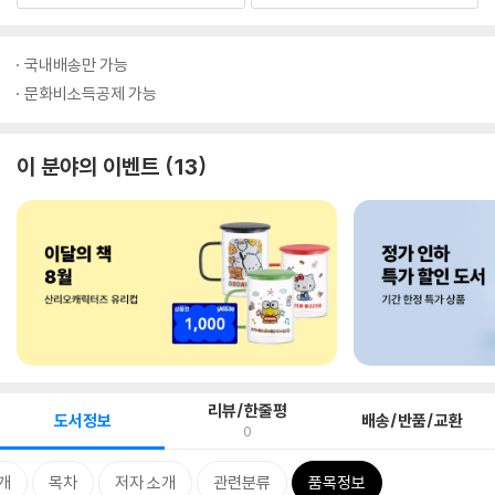
국내배송만 가능
문화비소득공제 가능
이 분야의 이벤트
13
리뷰/한줄평
도서정보
배송/반품/교환
0
개
목차
저자 소개
관련분류
품목정보