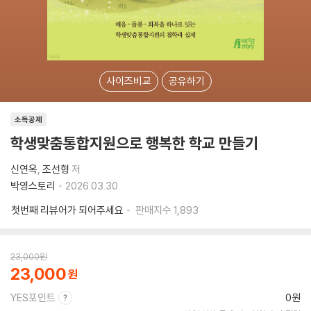
사이즈비교
공유하기
소득공제
학생맞춤통합지원으로 행복한 학교 만들기
신연옥
조선형
저
박영스토리
2026.03.30.
첫번째 리뷰어가 되어주세요
판매지수
1,893
23,000
원
23,000
YES포인트
0원