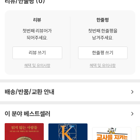
리뷰/한줄평
0
을 알려주었다는 사실이다. 문제는 아이 개인이 아니라 구조와 시스템이었
고, 해답은 더 많은 희생이 아니라 함께 책임지는 방식에 있었다.
리뷰
한줄평
그날 이후 나는 학교를 바라보는 시선을 바꾸었다. 문제가 터진 뒤에 대응
첫번째 리뷰어가
첫번째 한줄평을
하는 학교가 아니라, 작은 신호가 나타날 때 이미 함께 움직이는 학교. 교장
되어주세요.
남겨주세요.
이 지시하는 학교가 아니라, 고민을 함께 나누는 학교. 교사가 혼자가 아니
라는 확신을 가질 수 있는 학교를 만들고 싶었다. 그리고 이 변화는 학교만
리뷰 쓰기
한줄평 쓰기
의 노력으로는 불가능하다는 사실도 분명해졌다. 학생맞춤통합지원은 착
혜택 및 유의사항
혜택 및 유의사항
한 마음의 산물이 아니다. 더 이상 같은 좌절을 반복하지 않기 위해 선택한
방향이다. 아이의 삶은 복합적인데, 우리는 그것을 너무 단순한 방식으로
다루어 왔다. 학생맞춤통합지원은 이미 학교 안에 존재하던 관심과 역할을
다시 연결하는 일이다. 새로운 일을 더하는 것이 아니라, 흩어져 있던 책임
배송/반품/교환 안내
을 다시 모으는 일이다. 그러나 이 지점에서 교육청과 관리자의 역할을 다
시 묻게 된다. 이 제도는 개별 학교의 선의나 역량에만 기대어서는 작동할
수 없다. 학교가 허브가 되기 위해서는 교육청의 구조적 뒷받침이 필요하
이 분야 베스트셀러
다. 절차는 간소해야 하고, 책임은 분산되어야 하며, 무엇보다 현장이 ‘혼자
감당하지 않아도 된다’는 신호를 분명히 감지해야 한다. 학생맞춤통합지원
은 학교에 일을 더 얹는 정책이 아니라, 학교가 이미 떠안고 있던 부담을 구