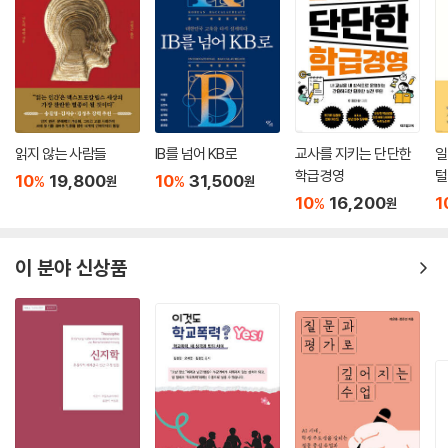
조적으로 나누는 정책이어야 한다.
이 책은 그런 문제의식에서 쓰였다. 교사를 설득하기 위한 책도 아니고, 교
육청을 비판하기 위한 책도 아니다. 다만 같은 질문 앞에 서 있는 사람들에
게, 이 질문을 혼자서만 붙잡고 있지 않아도 된다고 말해 주고 싶었다. 착한
사람이 되어 희생해야 한다는 개인의 책임감에 기대는 것이 아니라 구조적
으로 함께 모여 작은 변화를 모색하자는 움직임이 필요하다고 알려 주고
읽지 않는 사람들
IB를 넘어 KB로
교사를 지키는 단단한
일
싶었다.
학급경영
털
10
19,800
10
31,500
%
%
원
원
이 책의 제목에 ‘행복한 학교’라는 말을 넣은 이유도 여기에 있다. 아이의
10
16,200
1
%
원
행복, 교사의 행복, 그리고 학교를 운영해야 하는 관리자와 교육청의 행복
은 분리될 수 없다. 어느 하나의 희생 위에 세워진 학교는 오래 버티지 못한
이 분야 신상품
다. 학생맞춤통합지원은 그 사실을 인정하는 데서 출발한다. 이 책을 통해
누군가가 이렇게 생각해 주기를 바란다. ‘우리 학교도 해볼 수 있지 않을
까?’, ‘이 일은 특정 개인의 몫이 아니라 구조의 문제이자 공동의 책임이구
나!’라고 말이다.
고민을 안고 교문을 들어서는 수많은 우리의 아이들에게,
그리고 그 아이 앞에서 늘 고민하는 교사와 관리자들에게,
학교가 더 이상 침묵하지 않기를 바라며 이 이야기를 시작한다.