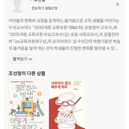
그러던 어느 날, 내 삶의 방향을 완전히 바꾸어 놓은 사건이 일어났다. 한
1 학생, 학교에게 바란다 193
아이가 교장인 나를 때린 사건이었다. 그것도 여러 사람의 시선이 있는 자
2 교사, 학교에게 바란다 200
관심작가 알림신청
리에서였다. 그 순간의 충격은 생각보다 컸다. 육체적인 아픔보다 먼저 밀
3 사회, 학교에게 바란다 207
아이들의 변화와 성장을 포착하는 즐거움으로 교직 생활을 이어가는
려온 것은 당혹감과 혼란이었다. 교장으로서의 권위가 무너졌다는 느낌,
수석교사이다. 『2015개정 교육과정 YBM(최) 초등영어 교과서』와
학교가 더 이상 내가 통제할 수 있는 공간이 아니라는 불안, 그리고 이 아이
에필로그 - 학교, 다시 사람을 중심에 두다 215
『2015개정 교육과정 비상교과서(김) 초등 사회교과서』의 집필진이
를 나는 어떻게 해야 하느냐는 질문이 동시에 몰려왔다. 그날 이후 교무실
참고문헌 221
며 『on교육과정재구성』의 공저자이다. 십 수년간의 학령기동안 학습
에는 한동안 묘한 침묵이 흘렀다. 누구도 쉽게 말을 꺼내지 못했다. 교사들
의 즐거움을 알게 하는 것이 학생들의 진정한 변화를 끌어낼 수 있다
의 반응은 엇갈렸다. 선을 넘은 행동이라는 말, 더 이상 교실에서 감당하기
는 교육철학을 가지고 있으며, 교육과 학습 자체를 즐기는 것이 교사
어렵다는 말, 다른 아이들과 교사들의 안전이 우선이라는 말이 여기저기에
펼쳐보기
의 진정한 전문성이라고 믿고 있다. 그러한 전문성을 다른 교사들과
서 들려왔다. 동시에 조심스러운 목소리도 있었다. 그 아이도 이미 많이 무
도 나누고자 수석교사의 길을 선택하여 함께 연구하는 동료 교사들과
너져 있는 상태라는 말, 이렇게까지 된 데에는 분명 이유가 있을 것이라는
조선형
의 다른 상품
연구의 즐거움을 누리고 있다. 교육부 산하 국립국
말이었다. 나는 그 모든 말을 들으며 마음이 무거워졌다. 어느 하나 틀린 말
이 없었기 때문이다. 결국 우리는 회의실에 모였다. 담임교사, 상담교사, 부
장교사들, 관리자들이 한자리에 앉았다. 그날 회의는 평소와 달랐다. 해결
책을 빠르게 결정하기 위한 자리가 아니라, 각자의 한계를 확인하는 시간
에 가까웠다. 담임교사는 지친 얼굴로 말했다.
“이 아이를 포기하고 싶지는 않습니다. 하지만 솔직히 말씀드리면, 혼자서
는 더 이상 버틸 자신이 없습니다.” 그 말에는 변명도, 회피도 없었다. 오랫