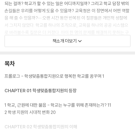
되는 걸까? 학교가 할 수 있는 일은 어디까지일까? 그리고 학교 담장 밖의
손길들은 우리를 어떻게 도울 수 있을까? 교육청은 이 장면에서 어떤 역할
을 해 줄 수 있을까?··· 오랜 시간 동안 반복된 이 질문들은 개인적 성찰에
서 그치지 않았다. 학교를 하나의 조직으로, 교육을 하나의 공공 시스템으
로 바라볼수록 질문은 더 커졌다. 아이 한 명의 문제를 해결하지 못하는 구
조 속에서, 우리는 과연 무엇을 성과라고 말할 수 있을까? 제도와 사업은
책소개 더보기
늘어나는데, 왜 현장의 교사들은 점점 더 외로워지는 걸까? 이 질문은 결
국 나를 학생맞춤통합지원이라는 방향으로 이끌었다.
목차
학생맞춤통합지원은 처음부터 정책의 언어로 만들어진 개념이 아니었다.
그보다는 현장에서 반복해서 마주한 장면들의 누적에 가까웠다. 교실 한쪽
프롤로그 - 학생맞춤통합지원으로 행복한 학교를 꿈꾸며 1
에서 말없이 고개를 숙이고 있던 아이, 하루에도 몇 번씩 보건실을 찾던 아
이, 쉬는 시간마다 혼자 운동장을 서성이던 아이, 그리고 그 아이를 어떻게
CHAPTER 01 학생맞춤통합지원의 등장
도와야 할지 몰라 밤늦게까지 고민하던 교사들. 학생맞춤통합지원은 바로
그 장면들에서 출발한 현장의 이야기다.
1 학교, 근원에 대한 물음 - 학교는 누구를 위해 존재하는가? 11
2 학생 지원의 시대적 변화 20
나는 교직 생활 내내 수없이 많은 ‘위기 학생’을 보아 왔다. 문제 행동을 반
복하는 아이, 학습을 포기한 아이, 늘 지각하거나 결석이 잦은 아이. 그리고
CHAPTER 02 학생맞춤통합지원의 이해
그 아이들 곁에는 언제나 비슷한 표정의 교사들이 있었다. 책임감과 죄책