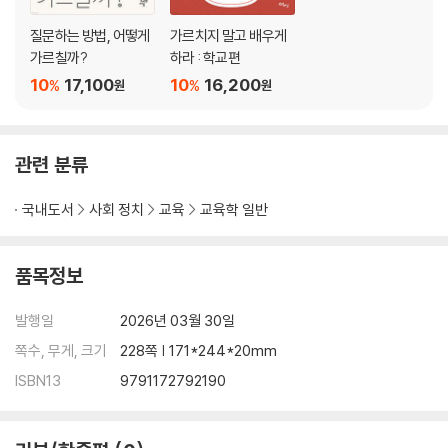
동안 묵묵히 버텨 온 한 사람의 솔직한 고백이었다. 상담교사는 아이의 상
태를 차분히 설명했다. 아이의 분노가 하루아침에 생긴 것이 아니라는 점,
질문하는 방법, 어떻게
가르치지 말고 배우게
가르칠까?
하라 : 학교편
그 분노가 어떤 경험과 관계 속에서 누적됐는지에 대해 그동안 이루어졌던
상담 결과에 기반하여 차분히 이야기했다. 생활부에서는 학교 질서와 안전
10
17,100
10
16,200
%
%
원
원
에 대한 우려를 조심스럽게 꺼냈다. 교육청에 보고하게 된다면 그 이후에
뒤따를 절차에 대한 현실적인 문제도 함께 언급되었다. 회의에 모인 모두
가 각자의 자리에서 최선을 다해 왔다는 사실만은 분명했다. 그럼에도 그
관련 분류
날 회의는 쉽게 끝나지 않았다. 누구도 이렇게 하면 된다고 해결책을 내놓
지 못했다. 오히려 모두가 같은 질문 앞에 서 있었다. 이 아이의 문제를 누
국내도서
사회 정치
교육
교육학 일반
구의 책임으로 둘 것인가? 그리고 그 질문은 곧 다른 질문으로 바뀌었다.
이 아이가 여기까지 오기 전, 우리는 무엇을 함께하지 못했는가?
품목정보
나는 그날 처음으로 분명히 깨달았다. 학교가 아이 앞에서 무력해지는 순
발행일
2026년 03월 30일
간은, 모두가 책임을 다하지 않았을 때가 아니라 책임을 혼자 떠안기 시작
할 때라는 것을. 교사 한 사람에게, 특정 부서에게, 혹은 아이 자신에게 이
쪽수, 무게, 크기
228쪽 | 171*244*20mm
문제를 맡기는 순간 학교는 이미 한발 물러서고 있다는 것을······. 그 아이
ISBN13
9791172792190
가 이후 어떻게 되었는지는 이 자리에서 말하지 않으려 한다. 그 결과를 먼
저 말해 버리면, 이 책은 한 아이의 성공담이나 실패담으로 축소될 수 있기
때문이다. 그러나 분명한 것은 그 사건이 나에게, 그리고 우리 학교에 방향