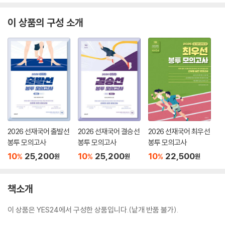
이 상품의 구성 소개
2026 선재국어 출발선
2026 선재국어 결승선
2026 선재국어 최우선
봉투 모의고사
봉투 모의고사
봉투 모의고사
10
25,200
10
25,200
10
22,500
%
%
%
원
원
원
책소개
이 상품은 YES24에서 구성한 상품입니다.(낱개 반품 불가).