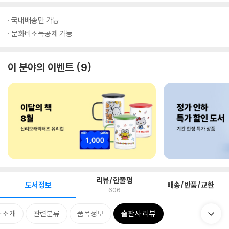
국내배송만 가능
문화비소득공제 가능
이 분야의 이벤트
9
리뷰/한줄평
도서정보
배송/반품/교환
606
 소개
관련분류
품목정보
출판사 리뷰