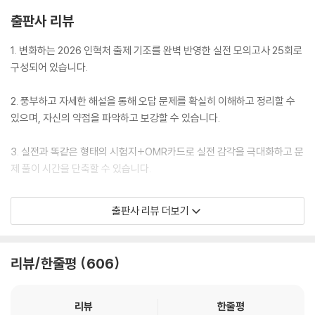
제14회 실전 모의고사
출판사 리뷰
제15회 실전 모의고사
제16회 실전 모의고사
1. 변화하는 2026 인혁처 출제 기조를 완벽 반영한 실전 모의고사 25회로
제17회 실전 모의고사
구성되어 있습니다.
제18회 실전 모의고사
제19회 실전 모의고사
2. 풍부하고 자세한 해설을 통해 오답 문제를 확실히 이해하고 정리할 수
제20회 실전 모의고사
있으며, 자신의 약점을 파악하고 보강할 수 있습니다.
제21회 실전 모의고사
제22회 실전 모의고사
3. 실전과 똑같은 형태의 시험지+OMR카드로 실전 감각을 극대화하고 문
제23회 실전 모의고사
제 풀이 시간을 단축할 수 있습니다.
제24회 실전 모의고사
제25회 실전 모의고사
4. 공단기 선재국어 홈페이지에서 제공하는 〈NEW 나의 위치 확인 온라인
출판사 리뷰 더보기
시스템〉을 통해 나의 실력과 약점을 다른 수험생들과 비교하여 객관적으
[해설편]
로 분석할 수 있습니다.
정답과 해설 제1회~제25회
리뷰/한줄평
606
OMR 카드
리뷰
한줄평