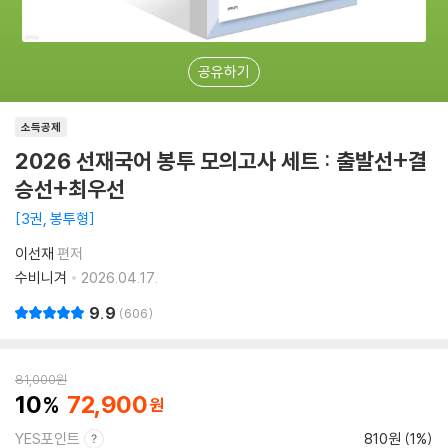
공유하기
소득공제
2026 선재국어 봉투 모의고사 세트 : 출발선+결
승선+최우선
3권, 봉투형
이선재
편저
수비니겨
2026.04.17.
9.9
606
81,000
원
10
72,900
YES포인트
810원 (1%)