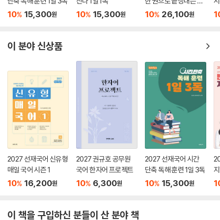
단축 독해 훈련 1일 3독
산다 1일 1독
한 권으로 끝장내는 올
시
인원 공무원 국어
10
15,300
10
15,300
10
26,100
1
%
%
%
원
원
원
이 분야 신상품
2027 선재국어 신유형
2027 권규호 공무원
2027 선재국어 시간
2
매일 국어 시즌 1
국어 한자어 프로젝트
단축 독해 훈련 1일 3독
지
10
16,200
10
6,300
10
15,300
1
%
%
%
원
원
원
이 책을 구입하신 분들이 산 분야 책