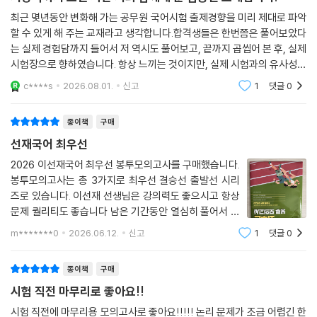
제17회 실전 모의고사
최근 몇년동안 변화해 가는 공무원 국어시험 출제경향을 미리 제대로 파악
제18회 실전 모의고사
할 수 있게 해 주는 교재라고 생각합니다.합격생들은 한번쯤은 풀어보았다
제19회 실전 모의고사
는 실제 경험담까지 들어서 저 역시도 풀어보고, 끝까지 곱씹어 본 후, 실제
시험장으로 향하였습니다. 항상 느끼는 것이지만, 실제 시험과의 유사성은
제20회 실전 모의고사
무조건 보장해 준다는 것이 저의 생각힙니다...높은 가독성과 적절한 난이
c****s
2026.08.01.
신고
1
댓글
0
도 조절로
[해설편]
종이책
구매
정답과 해설 제1회~제20회
선재국어 최우선
2026 이선재국어 최우선 봉투모의고사를 구매했습니다.
OMR 카드
봉투모의고사는 총 3가지로 최우선 결승선 출발선 시리
즈로 있습니다. 이선재 선생님은 강의력도 좋으시고 항상
문제 퀄리티도 좋습니다 남은 기간동안 열심히 풀어서 올
해에는 꼭 합격하길 ..!
m*******0
2026.06.12.
신고
1
댓글
0
종이책
구매
시험 직전 마무리로 좋아요!!
시험 직전에 마무리용 모의고사로 좋아요!!!!! 논리 문제가 조금 어렵긴 한