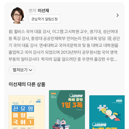
제12회 실전 모의고사
[도서] 2026 선재국어 최우선 봉투 모의고사 : 9급 지방직 공무원 대비
제13회 실전 모의고사
편저
이선재
양질의 문제로 훈련하는 프리미엄 모의고사
제14회 실전 모의고사
관심작가 알림신청
『 2026 최우선 봉투 모의고사 』
제15회 실전 모의고사
제16회 실전 모의고사
前 윌비스 국어 대표 강사, 이그잼 고시학원 교수, 경기대, 성신여대
· 인혁처 1·2차 예시 문제, 2025 국가직 9급, 2025 지방직 9급 등 신유형
제17회 실전 모의고사
등 특강 강사, 중앙대 공공인재학부 언어논리 전공과목 담당. 現 공단
기출문제를 철저히 분석해서 만든 실전형 모의고사입니다. 특히 이번 202
제18회 실전 모의고사
기 국어 대표 강사. 연세대학교 국어국문학과 및 동 대학교 대학원을
6 국가직 9급을 철저히 분석, 반영하여 2026 국가직 9급에 등장한 신유
제19회 실전 모의고사
졸업하고 국어 강사가 되었으며 2013년부터 공무원시험 국어 영역
형 문제도 완벽하게 대비할 수 있도록 제작하였습니다.
제20회 실전 모의고사
부동의 일타강사다. 학자의 길을 걸으려던 중 우연히 출강한 수업에
· 『출발선 봉투 모의고사』 25회 & 『결승선 봉투 모의고사』 25회에 이어
제21회 실전 모의고사
서 학생들의 열띤 반응을 얻은 후 진로를 바꾸게 되었다. 문학, 비문
펼쳐보기
『최우선 봉투 모의고사』는 20회의 모의고사로 구성하여 수험생들이 충분
제22회 실전 모의고사
학, 문법 가릴 것 없이 모든 카테고리에서 완벽한 강의력을 보여준다
한 실전 훈련을 할 수 있습니다.
제23회 실전 모의고사
는 평가를 받고 있으며 특히나 섬세하면서도 정확한 설명으로 유명하
이선재
의 다른 상품
· 독해, 추론, 논리, 공문서, 어휘 등의 전 영역을 고루 대비할 수 있도록 문
제24회 실전 모의고사
다. 그중에서도 그의 문학 강의는 단순히 교과
항을 배치하였으며, 이를 통해 어떠한 유형의 문제가 나오더라도 흔들리지
제25회 실전 모의고사
않는 실력을 갖출 수 있도록 하였습니다.
· 10년 이상 공무원 수험생들과 함께한 〈선재국어연구소〉의 전문적인 노하
[해설편]
우로 문항을 제작하고 검수합니다. 특히 올해는 합격생 자문단의 사전 문
항 평가 과정을 통해 더욱 실전과 가깝게 완성도를 높였습니다.
정답과 해설 제1회~제25회