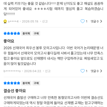
데 실력 키우기는 좋을 것 같습니다!!!! 문제 난이도도 좋고 해설도 꼼꼼하
게 되어있어 좋네요 ㅎㅎㅎㅎ시험 때까지 열심히 풀고 복습하겠습니
당!!!!!!!
o****4
2026.05.19.
신고
1
댓글
0
종이책
구매
좋아요
2026 선재국어 최우선 봉투 모의고사입니다. 이번 국어가 논리때문엥 너
무 힘들어서 선재국어 모의고사 좋다길래 사봐서 풀고있는데 너무 만족스
럽고 좋아요 앞으로도 선재쌤이 내시는 책만 구입하려구요. 짜임새있고 도
움이 많이 될것같습니다
b********o
2026.04.22.
신고
1
댓글
0
종이책
구매
결승선 좋아요
선재국어 출발선 구매하고 너무 만족한 동형모의고사라 이번에 결승선도
구매하게되었는데 역시 정말 마음에 들어요 선재쌤 교재는 믿고구매하는