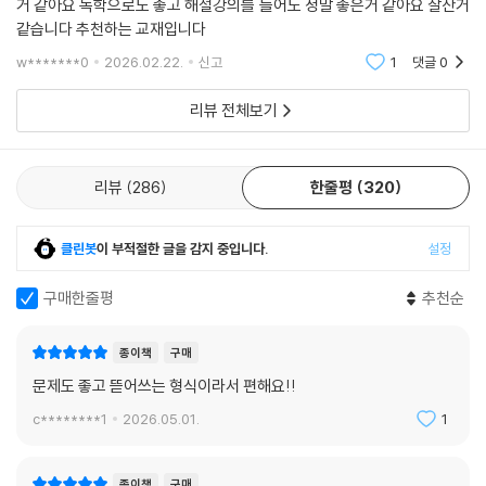
거 같아요 독학으로도 좋고 해설강의를 들어도 정말 좋은거 같아요 잘산거
같습니다 추천하는 교재입니다
w*******0
2026.02.22.
신고
1
댓글
0
리뷰 전체보기
리뷰
286
한줄평
320
클린봇
이 부적절한 글을 감지 중입니다.
설정
구매한줄평
추천순
종이책
구매
문제도 좋고 뜯어쓰는 형식이라서 편해요!!
c********1
2026.05.01.
1
종이책
구매