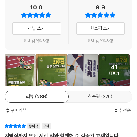
『2026 선재국어 최우선 봉투 모의고사』
10.0
9.9
[문제편]
제1회 실전 모의고사
리뷰 쓰기
한줄평 쓰기
제2회 실전 모의고사
제3회 실전 모의고사
혜택 및 유의사항
혜택 및 유의사항
제4회 실전 모의고사
제5회 실전 모의고사
제6회 실전 모의고사
41
제7회 실전 모의고사
더보기
제8회 실전 모의고사
제9회 실전 모의고사
제10회 실전 모의고사
리뷰
286
한줄평
320
제11회 실전 모의고사
제12회 실전 모의고사
구매리뷰
추천순
제13회 실전 모의고사
제14회 실전 모의고사
종이책
구매
제15회 실전 모의고사
지방직까지 오랜 시간 저와 함께해 준 검증된 교재입니다.
제16회 실전 모의고사