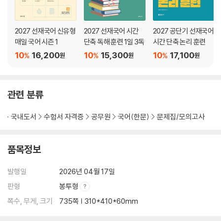
OMR 카드
2027 선재국어 신유형
2027 선재국어 시간
2027 공단기 선재국어
『2026 선재국어 결승선 봉투 모의고사』
매일 국어 시즌 1
단축 독해 훈련 1일 3독
시간 단축 논리 훈련
[문제편]
10
16,200
10
15,300
10
17,100
%
%
%
원
원
원
제1회 실전 모의고사
제2회 실전 모의고사
제3회 실전 모의고사
관련 분류
제4회 실전 모의고사
제5회 실전 모의고사
국내도서
수험서 자격증
공무원
국어(한문)
문제집/모의고사
제6회 실전 모의고사
제7회 실전 모의고사
품목정보
제8회 실전 모의고사
제9회 실전 모의고사
발행일
2026년 04월 17일
제10회 실전 모의고사
판형
봉투형
제11회 실전 모의고사
제12회 실전 모의고사
쪽수, 무게, 크기
735쪽 | 310*410*60mm
제13회 실전 모의고사