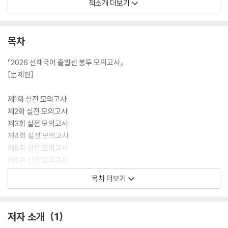
책소개 더보기
[도서] 2026 선재국어 결승선 봉투 모의고사
양질의 문제로 훈련하는 프리미엄 모의고사
《 2026 결승선 봉투 모의고사 》
목차
· 인혁처 1·2차 예시 문제, 2025 국가직 9급, 2025 지방직 9급 등 신유형
『2026 선재국어 출발선 봉투 모의고사』
기출문제를 철저히 분석해서 만든 실전형 모의고사입니다.
[문제편]
· 《출발선 봉투 모의고사》 25회, 《결승선 봉투 모의고사》 25회, 총 50회
제1회 실전 모의고사
의 모의고사로 수험생들이 충분한 실전 훈련을 할 수 있도록 구성하였습니
제2회 실전 모의고사
다.
제3회 실전 모의고사
제4회 실전 모의고사
· 독해, 추론, 논리, 공문서, 어휘 등의 전 영역을 고루 대비할 수 있도록 문
제5회 실전 모의고사
항을 배치하였으며, 이를 통해 어떠한 유형의 문제가 나오더라도 흔들리지
제6회 실전 모의고사
않는 실력을 갖출 수 있도록 하였습니다.
제7회 실전 모의고사
목차 더보기
제8회 실전 모의고사
· 10년 이상 공무원 수험생들과 함께한 〈선재국어연구소〉의 전문적인 노하
제9회 실전 모의고사
우로 문항을 제작하고 검수합니다. 특히 올해는 합격생 자문단의 사전 문
제10회 실전 모의고사
저자 소개
1
항 평가 과정을 통해 더욱 실전과 가깝게 완성도를 높였습니다.
제11회 실전 모의고사