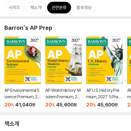
시리즈
책소개
관련분류
품목정보
Barron's AP Prep
AP Environmental S
AP World History: M
AP U.S. History Pre
A
cience Premium, 20
odern Premium, 202
mium, 2027: 5 Practi
m
27: Prep Book with
7: Prep Book With 5
ce Tests + Compre
wi
20
41,040
20
45,600
20
45,600
2
%
%
%
원
원
원
5 Practice Tests +
Practice Tests + Co
hensive Review + O
s
Comprehensive Re
mprehensive Revie
nline Practice
Re
view + Online Practi
w + Online Practice
ct
책소개
ce