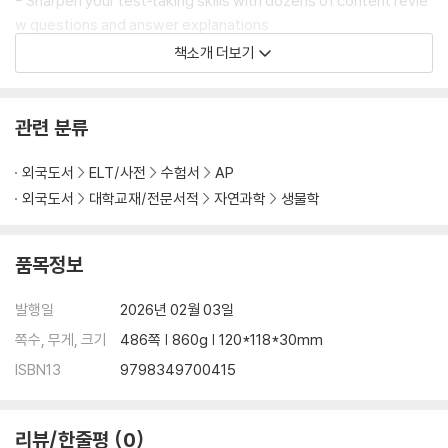
- Sharpen your test‑taking skills with dozens of content revie
w questions and answer explanations
- Expand your learning with a review of common lab topics, st
책소개 더보기
atistical tools needed for test day, and task verbs that are lik
ely to appear in the free-response questions
관련 분류
Check out Barron’s AP Biology Premium for even more review,
full‑length practice tests, and access to Barron’s Online Learni
외국도서
ELT/사전
수험서
AP
ng Hub for a timed test option and scoring.
외국도서
대학교재/전문서적
자연과학
생물학
Power up your study sessions with Barron's AP Biology on
품목정보
Kahoot!‑‑additional, free practice to help you ace your ex
am!
발행일
2026년 02월 03일
쪽수, 무게, 크기
486쪽 | 860g | 120*118*30mm
ISBN13
9798349700415
리뷰/한줄평
0