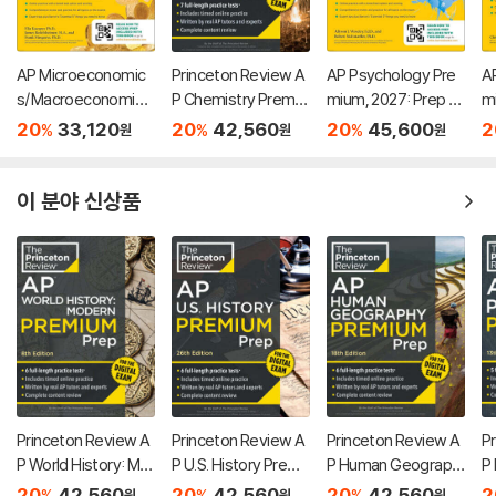
AP Microeconomic
Princeton Review A
AP Psychology Pre
AP
s/Macroeconomics
P Chemistry Premiu
mium, 2027: Prep B
m
Premium, Eighth Edi
m Prep, 28th Editio
ook with 4 Practice
oo
20
33,120
20
42,560
20
45,600
2
%
%
%
원
원
원
tion: Prep Book with
n: 7 Practice Tests
Tests + Comprehe
T
4 Practice Tests +
+ Digital Practice On
nsive Review + Onli
ns
Comprehensive Re
line + Content Revie
ne Practice
ne
이 분야 신상품
view + Online Practi
w
ce
Princeton Review A
Princeton Review A
Princeton Review A
P
P World History: Mo
P U.S. History Premi
P Human Geograph
P
dern Premium Prep,
um Prep, 26th Editio
y Premium Prep, 18t
Pr
20
42,560
20
42,560
20
42,560
2
%
%
%
원
원
원