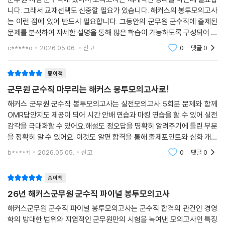
3. OMR 답안지로 실전 감각 극대화
니다. 그래서 교재선택도 신중할 필요가 있습니다. 해커스의 봉투모의고사
1) 실제 OMR 답안지와 유사한 낱장 OMR 답안지 5회분을 수록하였습니
는 이런 점에 있어 반드시 필요합니다. 그동안의 군무원 군수직에 출제된
다.
문제를 분석하여 자세한 설명을 통해 많은 학습이 가능하도록 구성되어 있
2) 시험장에서 실제로 OMR 답안지를 작성하는 것처럼 감각을 익히며 실
습니다. 특히 경영학에 있어서 고득점을 위한 대비를 위해 꼭 보시기를 바
c*****o
2026.05.06.
신고
0
댓글
0
전을 경험해 볼 수 있습니다.
랍니다.
종이책
4. 입실 5분 전! 점수 끌어올리는 국어 핵심포인트 & 행정법, 경영학 핵심
군무원 군수직 마무리는 해커스 봉투모의고사로!
지문으로 학습 마무리
1) 군무원 국어 시험에서 빈출되는 맞춤법, 띄어쓰기, 표준어, 표준발음,
해커스 군무원 군수직 봉투모의고사는 실전모의고사 5회분 문제와 함께
외래어, 로마자 표기, 한자성어를 따로 정리하여 수록하였습니다. 이를 통
OMR답안지도 제공이 되어 시간 안배 연습과 마킹 연습을 할 수 있어 실전
감각을 극대화할 수 있어요.해설도 정오답을 명확히 알려주기에 틀린 부분
해 시험 직전 핵심포인트들을 효율적으로 확인할 수 있습니다.
을 정확히 알 수 있어요. 이것도 알면 합격을 통해 출제포인트와 심화 개념
2) 행정법, 경영학 문제의 지문들 중 다시 한번 짚고 넘어가야 할 핵심지문
까지 빈틈없이 학습할 수 있어요.
들을 엄선하여 수록하였습니다. 이를 통해 시험 직전 행정법, 경영학의 주
b*****l
2026.05.05.
신고
0
댓글
0
요 지문들을 빠르게 복습해 고득점을 달성할 수 있습니다.
종이책
5. 학습 효율을 높이고, 취약점까지 파악할 수 있는 무료 모바일 자동 채점
26년 해커스군무원 군수직 파이널 봉투모의고사
+ 성적 분석 서비스
해커스군무원 군수직 파이널 봉투모의고사는 군수직 합격의 관건인 경영
1) OMR 답안지 및 해설집 내 QR코드를 인식하여 모바일 OMR에 답안을
학의 방대한 범위와 지엽적인 군무원만의 시험을 녹여낸 모의고사인 특징
입력하면 손쉽게 성적을 확인할 수 있습니다.