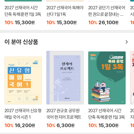
2027 선재국어 시간
2027 선재국어 독해야
2027 공단기 선재국어
2
단축 독해 훈련 1일 3독
산다 1일 1독
한 권으로 끝장내는 올
시
인원 공무원 국어
10
15,300
10
15,300
10
26,100
1
%
%
%
원
원
원
이 분야 신상품
2027 선재국어 신유형
2027 권규호 공무원
2027 선재국어 시간
2
매일 국어 시즌 1
국어 한자어 프로젝트
단축 독해 훈련 1일 3독
지
10
16,200
10
6,300
10
15,300
1
%
%
%
원
원
원