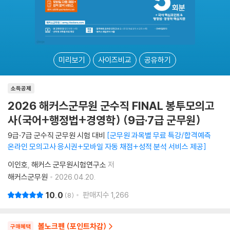
미리보기
사이즈비교
공유하기
소득공제
2026 해커스군무원 군수직 FINAL 봉투모의고
사(국어+행정법+경영학) (9급·7급 군무원)
9급·7급 군수직 군무원 시험 대비
군무원 과목별 무료 특강/합격예측
온라인 모의고사 응시권+모바일 자동 채점+성적 분석 서비스 제공
이인호
해커스 군무원시험연구소
저
해커스군무원
2026.04.20.
10.0
판매지수
1,266
8
볼노크펜 (포인트차감)
구매혜택