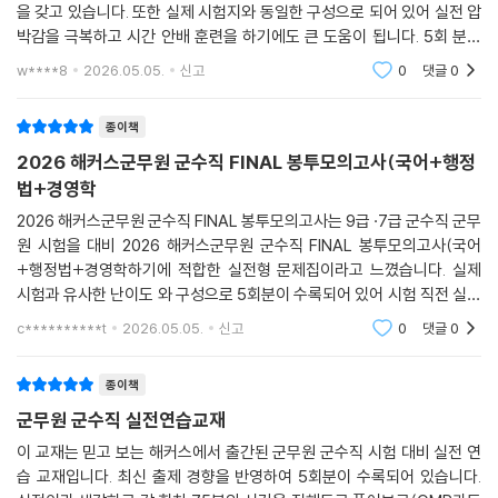
을 갖고 있습니다. 또한 실제 시험지와 동일한 구성으로 되어 있어 실전 압
2) 각 회차별 성적 분석 결과를 제공하여 본인이 현재 취약한 부분을 자가
박감을 극복하고 시간 안배 훈련을 하기에도 큰 도움이 됩니다. 5회 분량
진단하고 보완할 수 있습니다.
으로, 출제 가능성 있는 문제들을 통해 약점 보완하여 합격의 길에 더 다가
w****8
2026.05.05.
신고
0
댓글
0
갈 거라 생각합니
[군무원 시험 합격을 위한 해커스군무원만의 추가 학습 자료 (해커스군무
원 army.Hackers.com)]
종이책
2026 해커스군무원 군수직 FINAL 봉투모의고사(국어+행정
1. 본 교재 인강(교재 내 할인쿠폰 수록)
법+경영학
2. 군무원 과목별 무료 특강
2026 해커스군무원 군수직 FINAL 봉투모의고사는 9급 ·7급 군수직 군무
3. 합격예측 온라인 모의고사(응시권 및 해설강의 수강권 수록)
원 시험을 대비 2026 해커스군무원 군수직 FINAL 봉투모의고사(국어
4. OMR 답안지(PDF 제공)
+행정법+경영학하기에 적합한 실전형 문제집이라고 느꼈습니다. 실제
5. 해커스 매일국어 어플
시험과 유사한 난이도 와 구성으로 5회분이 수록되어 있어 시험 직전 실력
점 검과 시간 관리 연습에 도움이 되었으며, 국어·행정법·경 영학이 균형
c**********t
2026.05.05.
신고
0
댓글
0
[공무원 시험 합격을 위한 해커스공무원만의 추가 학습 자료 (해커스공무
있게 구성되어 있고 국어 핵
원 gosi.Hackers.com)]
종이책
군무원 군수직 실전연습교재
1. 모바일 자동 채점 + 성적 분석 서비스
2. 해커스 매일국어 어플
이 교재는 믿고 보는 해커스에서 출간된 군무원 군수직 시험 대비 실전 연
3. 합격예측 온라인 모의고사
습 교재입니다. 최신 출제 경향을 반영하여 5회분이 수록되어 있습니다.