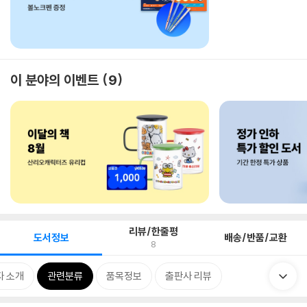
이 분야의 이벤트
9
리뷰/한줄평
도서정보
배송/반품/교환
8
자 소개
관련분류
품목정보
출판사 리뷰