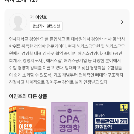
부가물
OMR 답안지(5회분)
저
이인호
입실 5분 전! 점수 끌어올리는 국어 핵심포인트
관심작가 알림신청
입실 5분 전! 점수 끌어올리는 행정법 핵심지문
입실 5분 전! 점수 끌어올리는 경영학 핵심지문
연세대학교 경영학과를 졸업하고 동 대학원에서 경영학 석사 및 박사
학위를 취득한 경영학 전문가이다. 현재 해커스공무원 및 해커스군무
원에서 경영학 대표 강사로 활약 중이며, 해커스경영아카데미(공인
회계사, 경영지도사), 해커스잡, 해커스공기업 등 다양한 분야에서
수험 경영학 강의를 이끌고 있다. 방대하고 낯선 경영학을 수험생들
이 쉽게 소화할 수 있도록, 기초 개념부터 전체적인 뼈대와 구조까지
친절하고 체계적으로 짚어주는 강의로 널리 인정받고 있다.
이인호
의 다른 상품