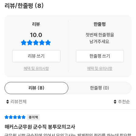
리뷰/한줄평
8
[해커스 교재만의 특장점]
1. 2026년 9, 7급 군무원 군수직 대비! 최신 군무원 출제경향을 완벽 반영
리뷰
한줄평
한 국어+행정법+경영학 모의고사 5회분 수록
10.0
첫번째 한줄평을
1) 최근 군무원 군수직 기출문제의 문항별 난이도와 출제포인트, 단원별
남겨주세요.
출제 문항 수 등의 출제경향을 분석하여 모든 문제에 반영하였습니다.
2) 모의고사 1회분의 풀이 제한시간(75분)을 제시하여 효율적인 시간 안
리뷰 쓰기
한줄평 쓰기
배 연습이 가능하며 실전 감각을 키울 수 있습니다.
혜택 및 유의사항
혜택 및 유의사항
2. '상세한 문제풀이+오답 분석+약점 보완'까지 한 번에 다 되는 만능 해
설로 시험 전 막판 실력 향상
리뷰
8
한줄평
0
1) 모든 문제에 대해 상세한 해설을 제공해 문제를 확실하게 이해하고 실
력을 향상시킬 수 있습니다.
리뷰전체
추천순
2) 정답이 왜 정답인지 알려주는 '정답 분석', 오답의 개념이 무엇이 짚어주
는 '오답 분석'을 통해 틀린 문제의 원인을 파악하고 보완할 수 있습니다.
3) '이것도 알면 합격!'을 통해 출제포인트와 관련된 심화 개념까지 학습할
종이책
수 있습니다.
해커스군무원 군수직 봉투모의고사
군무원 시험 군수직에 있어서 모의고사는 체계적인 정리를 하는데 필요합