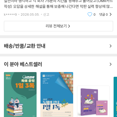
실전이라 생각하고 각 회차 75분의 시간을 정해두고 풀어보고(OMR카드
작성) 오답을 상세한 해설을 통해 보충해 나간다면 막판 실력 향상에 많은
[군무원 1위] 한경비즈니스 2024 한국품질만족도 교육(온·오프라인 군
도움이 될 것입니다.
무원학원) 1위
k*****9
2026.05.05.
신고
0
댓글
0
리뷰 전체보기
배송/반품/교환 안내
이 분야 베스트셀러