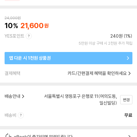
24,000
원
10
21,600
YES포인트
240원 (1%)
5만원 이상 구매 시 2천원 추가 적립
앱 다운 시 1천원 상품권
결제혜택
카드/간편결제 혜택을 확인하세요
배송안내
서울특별시 영등포구 은행로 11(여의도동,
변경
일신빌딩)
배송비
무료
eBook이 출간되면 알려드립니다.