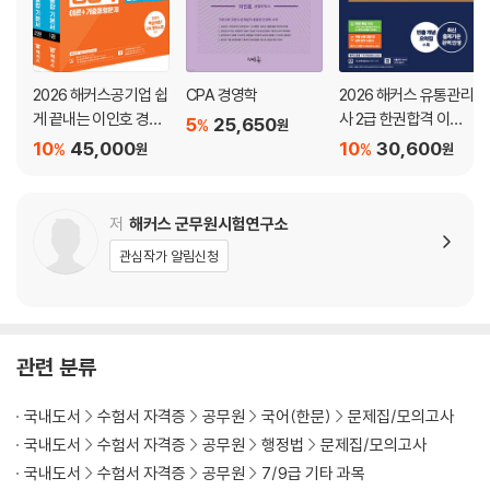
2026 해커스공기업 쉽
CPA 경영학
2026 해커스 유통관리
게 끝내는 이인호 경영
사 2급 한권합격 이론
5
25,650
%
원
학 통합 기본서
+최신기출+무료특강
10
45,000
10
30,600
%
%
원
원
저
해커스 군무원시험연구소
관심작가 알림신청
관련 분류
국내도서
수험서 자격증
공무원
국어(한문)
문제집/모의고사
국내도서
수험서 자격증
공무원
행정법
문제집/모의고사
국내도서
수험서 자격증
공무원
7/9급 기타 과목