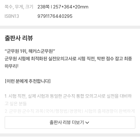
쪽수, 무게, 크기
238쪽 | 257*364*20mm
ISBN13
9791176440295
출판사 리뷰
“군무원 1위, 해커스군무원”
군무원 시험에 최적화된 실전모의고사로 시험 직전, 막판 점수 잡고 최종
마무리!
[이런 분에게 추천합니다]
1. 시험 직전, 실제 시험과 동일한 군수직 통합 모의고사로 실전을 대비하
고 싶은 분들
2. 군무원 군수직 과목(국어/행정법/경영학) 시험의 출제경향이 완벽하게
반영된 모의고사로 실전 감각을 극대화하고 싶은 분들
출판사 리뷰 더보기
3. 상세한 해설과 모바일 성적 분석 서비스를 통해 본인의 취약점을 보완
하고 싶은 분들