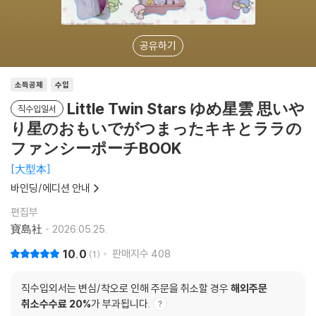
공유하기
소득공제
수입
Little Twin Stars ゆめ星雲 思いや
직수입일서
り星のおもいでがつまったキキとララの
ファンシーポーチBOOK
大型本
바인딩/에디션 안내
편집부
寶島社
2026.05.25.
10.0
판매지수
408
1
직수입외서는 변심/착오로 인해 주문을 취소할 경우
해외주문
취소수수료 20%
가 부과됩니다.