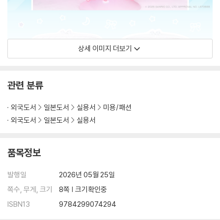
상세 이미지 더보기
관련 분류
외국도서
일본도서
실용서
미용/패션
외국도서
일본도서
실용서
품목정보
발행일
2026년 05월 25일
쪽수, 무게, 크기
8쪽 | 크기확인중
ISBN13
9784299074294