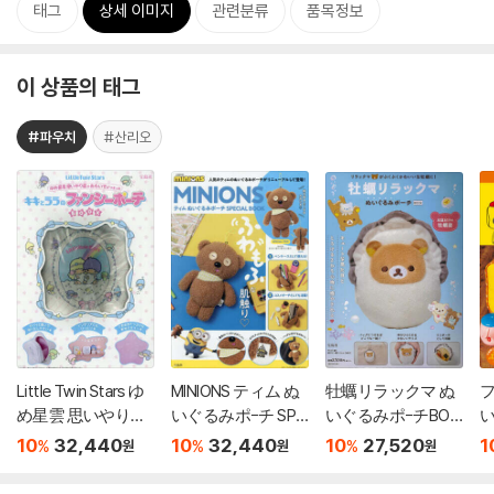
태그
상세 이미지
관련분류
품목정보
이 상품의 태그
#파우치
#산리오
Little Twin Stars ゆ
MINIONS ティム ぬ
牡蠣リラックマ ぬ
め星雲 思いやり星
いぐるみポ-チ SPE
いぐるみポ-チBOO
い
のおもいでがつま
CIAL BOOK
K
ポ
10
32,440
10
32,440
10
27,520
1
%
%
%
원
원
원
ったキキとララの
ファンシ?ポ?チBO