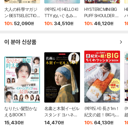
大人の科學マガジ
(예약도서) HELLO KI
HYSTERIC MINI BIG
H
ン BESTSELECTION
TTY ぬいぐるみチ
PUFF SHOULDER B
バ
07 小さな活版印刷
ャ-ムBOOK shell pe
AG BOOK
ol
10
52,090
10
34,510
10
46,120
1
%
%
%
원
원
원
機
arl ver.
이 분야 신상품
なりたい髮型かな
名畵と木製イ-ゼル
(예약도서) 長さ1m！
(
えるBOOK 1
スタンド ヨハネス.
紀文の超！ BIGちく
超
フ
わクッションBOOK
15,430
14,470
10
64,130
1
%
원
원
원
グ