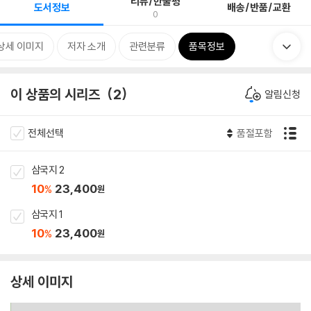
리뷰/한줄평
도서정보
배송/반품/교환
0
상세 이미지
저자 소개
관련분류
품목정보
이 상품의 시리즈
2
알림신청
전체선택
품절포함
삼국지 2
10
23,400
%
원
삼국지 1
10
23,400
%
원
상세 이미지