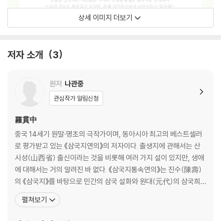
상세 이미지 더보기
저자 소개
3
원저
나관중
관심작가 알림신청
羅貫中
중국 14세기 원말·명초의 극작가이며, 동아시아 최고의 베스트셀러
로 평가받고 있는 《삼국지연의》의 저자이다. 출생지에 관해서는 산
시성(山西省) 출신이라는 것을 비롯해 여러 가지 설이 있지만, 생애
에 대해서는 거의 알려진 바 없다. 《삼국지통속연의》는 진수(陳壽)
의 《삼국지》를 바탕으로 민간의 삼국 설화와 원대(元代)의 삼국희
(三國戱) 등 여기저기 흩어져 있는 삼국에 관한 이야기를 한꺼번에
펼쳐보기
엮어 펴낸 것이다. 이 외에 《수호지》, 《수당연의》, 《잔당오대사연
의》, 《평요전》 등의 작품이 있다. 서양에서는 《삼국지연의》를 소개할