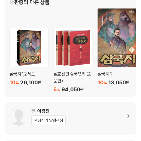
나관중
의 다른 상품
때 동아시아에서 셰익스피어 또는 일리아스를 쓴 호메로스
삼국지 1,2 세트
삼호신편 삼국연의 (중
삼국지 1
문판)
10
26,100
10
13,050
%
%
원
원
5
94,050
%
원
글
이광진
관심작가 알림신청