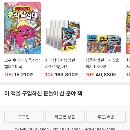
고구마머리TV 음식 탐
최태성의 한능검 한국
심용환의 한국사 탈출
최
험대 2 미국
사 1~13권 세트
하기 1~3 세트
사
10
15,210
10
163,800
10
40,830
1
%
%
%
원
원
원
이 책을 구입하신 분들이 산 분야 책
로그인
최근 본 상품
주문/배송
고객센터 1544-3800
티켓 1544-6399
중고샵 1566-4295