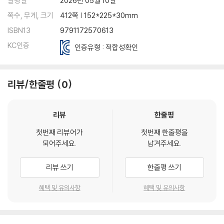
발행일
2026년 05월 10일
쪽수, 무게, 크기
412쪽 | 152*225*30mm
ISBN13
9791172570613
KC인증
인증유형 : 적합성확인
리뷰/한줄평
0
리뷰
한줄평
첫번째 리뷰어가
첫번째 한줄평을
되어주세요.
남겨주세요.
리뷰 쓰기
한줄평 쓰기
혜택 및 유의사항
혜택 및 유의사항