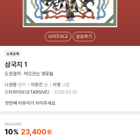
사이즈비교
공유하기
소득공제
삼국지 1
도원결의 · 떠오르는 영웅들
나관중
원저
이광진
글
서영
그림
스타파이브(STAR5IVE)
2026.05.10.
첫번째 리뷰어가 되어주세요
26,000
원
10
23,400