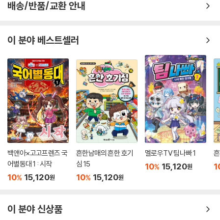
배송/반품/교환 안내
이 분야 베스트셀러
백앤아×고고프렌즈 국
흔한남매의 흔한 호기
멜로우TV 팀나빠 1
흔
어별동대 1 : 시작
심 15
10
15,120
1
%
원
10
15,120
10
15,120
%
%
원
원
이 분야 신상품