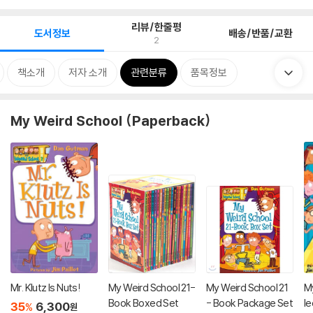
리뷰/한줄평
도서정보
배송/반품/교환
2
책소개
저자 소개
관련분류
품목정보
My Weird School (Paperback)
Mr. Klutz Is Nuts!
My Weird School 21-
My Weird School 21
M
Book Boxed Set
- Book Package Set
le
35
6,300
%
원