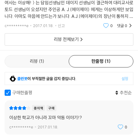
여사는 이상해!＞는 담임선생님인 데이지 선생님이 결근하여 대리교사로
토드 선생님이 오셨지만 주인공 A. J.(에이제이) 에게는 이상하게만 보입
니다. 아마도 마음에 안드는가 보니다. A.J.(에이제이)의 장난이 통하지 않
기 때문인것 같기도 합니다만, 우선은 싫어하는 안드레아와 너무나 똑같이
c*********e
2017.01.18.
신고
0
댓글
0
생겨서 일지도 모
리뷰 전체보기
리뷰
1
한줄평
1
클린봇
이 부적절한 글을 감지 중입니다.
설정
구매한줄평
추천순
종이책
구매
이상한 학교가 아니라 꼬마 악동 이야기!?
c*********e
2017.01.18.
0