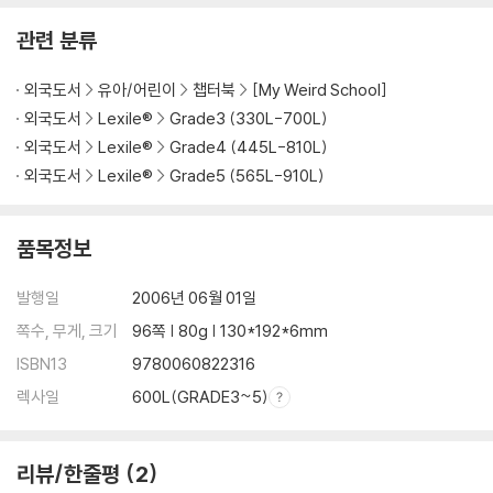
관련 분류
외국도서
유아/어린이
챕터북
[My Weird School]
외국도서
Lexile®
Grade3 (330L-700L)
외국도서
Lexile®
Grade4 (445L-810L)
외국도서
Lexile®
Grade5 (565L-910L)
품목정보
발행일
2006년 06월 01일
쪽수, 무게, 크기
96쪽 | 80g | 130*192*6mm
ISBN13
9780060822316
렉사일
600L(GRADE3~5)
리뷰/한줄평
2