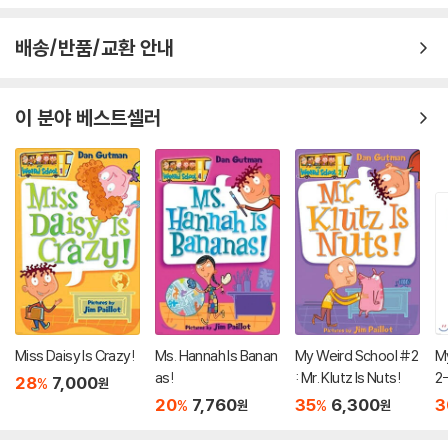
배송/반품/교환 안내
이 분야 베스트셀러
Miss Daisy Is Crazy!
Ms. Hannah Is Banan
My Weird School #2
My
as!
: Mr. Klutz Is Nuts!
2
28
7,000
%
원
짜
20
7,760
35
6,300
3
%
%
원
원
박