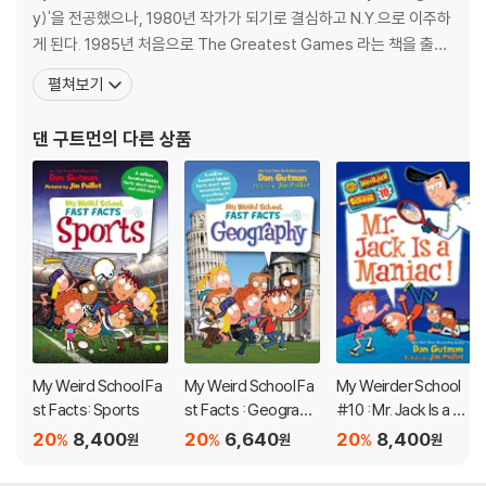
y)'을 전공했으나, 1980년 작가가 되기로 결심하고 N.Y.으로 이주하
게 된다. 1985년 처음으로 The Greatest Games 라는 책을 출간
한 이래 지금까지 다양한 방면의 책을 출간하였으며 주로 스포츠와
펼쳐보기
관련된 책을 많이 저술하였다. 또한, 그는 글을 쓰지 않을 때는 학교를
방문해서 아이들에게 쓰기와 읽기를 지도하는 프로그램을 운영하기
댄 구트먼
의 다른 상품
도 한다.
My Weird School Fa
My Weird School Fa
My Weirder School
st Facts: Sports
st Facts : Geograph
#10 : Mr. Jack Is a M
y
aniac!
20
8,400
20
6,640
20
8,400
%
%
%
원
원
원