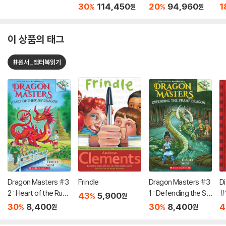
30
114,450
20
94,960
1
%
%
원
원
이 상품의 태그
#원서_챕터북읽기
Dragon Masters #3
Frindle
Dragon Masters #3
Di
2 : Heart of the Ruby
1 : Defending the Sw
#
43
5,900
%
원
Dragon (A Branches
amp Dragon (A Bran
30
8,400
30
8,400
4
%
%
원
원
Book)
ches Book)