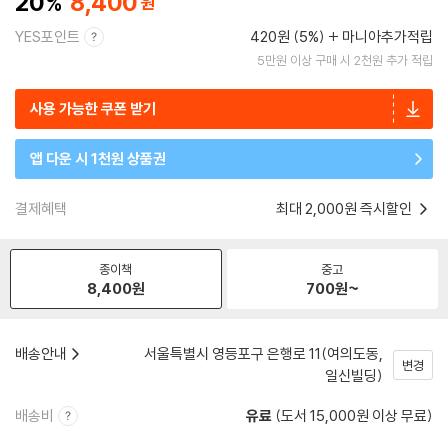
20
8,400
YES포인트
420원 (5%)
마니아추가적립
5만원 이상 구매 시 2천원 추가 적립
사용 가능한 쿠폰 받기
앱 다운 시 1천원 상품권
결제혜택
최대 2,000원 즉시할인
종이책
중고
8,400
원
700
원~
배송안내
서울특별시 영등포구 은행로 11(여의도동,
변경
일신빌딩)
배송비
유료
(도서 15,000원 이상 무료)