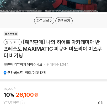
파트너샵
공유하기
베스트셀러
[예약판매] 나의 히어로 아카데미아 반
문구/GIFT
프레스토 MAXIMATIC 피규어 미도리야 이즈쿠
더 비기닝
첫번째 리뷰어가 되어주세요
판매지수
1,044
주간베스트
취미/여행
12위
29,000
원
10
26,100
YES포인트
0원