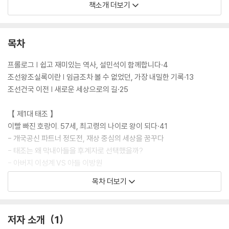
적인 삶이 낱낱이 드러난 모습들은 교과서에서는 결코 찾아볼 수 없는 남
책소개 더보기
다른 재미를 선사한다.
목차
프롤로그 | 쉽고 재미있는 역사, 설민석이 함께합니다·4
조선왕조실록이란 | 임금조차 볼 수 없었던, 가장 내밀한 기록·13
조선건국 이전 | 새로운 세상으로의 길·25
【 제1대 태조 】
이빨 빠진 호랑이. 57세, 최고령의 나이로 왕이 되다·41
- 개국공신 파트너 정도전, 재상 중심의 세상을 꿈꾸다
- 태조는 왜 막내아들을 후계자로 선택했을까?
- 아버지 이성계 VS 아들 이방원
목차 더보기
【 제2대 정종 】
무늬만 호랑이. 유약한 왕? NO! 처세의 달인!·63
- 왜, 정종은 개경으로 다시 수도를 옮겼을까?
저자 소개
1
- 동생 이방원(태종)을 ‘왕세자’로 선언하다