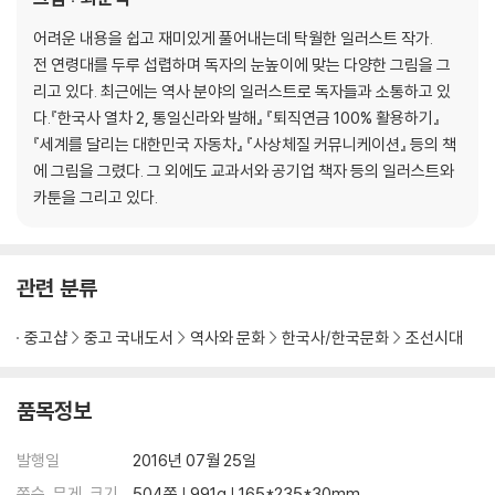
어린 호랑이. 15세에 상왕이 된 외로운 소년 군주·151
어려운 내용을 쉽고 재미있게 풀어내는데 탁월한 일러스트 작가.
- 단종이 고명대신에게 의지할 수밖에 없었던 이유
전 연령대를 두루 섭렵하며 독자의 눈높이에 맞는 다양한 그림을 그
- 수양대군, 조카인 어린 왕에게 칼을 겨누다!
리고 있다. 최근에는 역사 분야의 일러스트로 독자들과 소통하고 있
다.『한국사 열차 2, 통일신라와 발해』 『퇴직연금 100% 활용하기』
【 제7대 세조 】
『세계를 달리는 대한민국 자동차』 『사상체질 커뮤니케이션』 등의 책
무서운 호랑이. 피로써 이룬 세조의 ‘왕권 강화’·165
에 그림을 그렸다. 그 외에도 교과서와 공기업 책자 등의 일러스트와
- 모사꾼 한명회, 수양대군을 왕으로 만들기 위해 살생부를 만들다
카툰을 그리고 있다.
- 형제와 조카를 죽이고 이룩한 왕권 강화
- 세조의 아내와 술! 그리고 불교 사랑
관련 분류
【 제8대 예종 】
단명한 호랑이. 12세에 아들을 낳은 임금·187
중고샵
중고 국내도서
역사와 문화
한국사/한국문화
조선시대
- 아버지 세조처럼 왕권강화를 꿈꿨던 임금
- 재위 1년 만의 갑작스러운 죽음, 예종을 죽게 한 병은?
품목정보
【 제9대 성종 】
모범생 호랑이. 조선 최고의 모범 임금·197
발행일
2016년 07월 25일
- 왕위 계승 서열 3위, 장인 한명회의 힘으로 왕이 되다
쪽수, 무게, 크기
504쪽 | 991g | 165*235*30mm