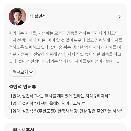
- 이방원(태종)도 부러워한 정종의 유유자적한 말년
저
설민석
【 제3대 태종 】
진짜 호랑이. 조선 유일! 과거에 합격한 임금? 왕권을 강화하다!·77
- 피로 잡은 왕좌, 참된 왕권을 선보이다
머리에는 지식을, 가슴에는 교훈과 감동을 전하는 우리나라 최고의
- 자발적인 의지로 왕위에서 내려온 유일한 임금
역사 선생님이다. 어른, 아이 할 것 없이 누구나 쉽고 명쾌하게 역사를
접하도록 노력하고 있다. 살아 숨 쉬는 생생한 역사 지식과 지혜를 여
【 제4대 세종 】
러분 가슴속에 전달하기 위해 강의, 저서 집필 등 다양한 활동을 하고
위대한 호랑이. 백성의, 백성에 의한, 백성을 위한 임금·101
있다. 설민석 선생님의 강의는 유익함과 재미를 뛰어넘어 감동이 있
- 노력하는 천재, 세종!
다. 사람들이 원하는 메시지, 대중들에게 꼭 필요한 지식을 한국사와
펼쳐보기
- 행복한 백성들 뒤에는 뼈 빠지게 고생하는 신하들이 있었다?!
접목하여 남녀노소 누구나 이해하기 쉽게 전달한다. ‘한국사는 지루
- 세종의 며느리가 동성애자였다니…
하고 딱딱하다’는 선입견을 깨고, 함께 배우고 이야기할 수 있는 새로
설민석
인터뷰
운 콘텐츠로 인식된다. 20년 이상을 수험생들을
【 제5대 문종 】
[읽다]
설민석 “나는 역사를 재미있게 전하는 지식큐레이터”
피곤한 호랑이. 세자만 30년, 아버지 세종을 쏙 닮은 임금·139
[읽다]
설민석 “제 책이 올해의 책이라고요?”
- 문종(文宗)은 사실 무종(武宗)이어야 했다?!
[읽다]
설민석 “<무한도전> 한국사 특강, 인상 깊은 출연자는 하하”
- 준비된 임금 문종, 그의 죽음이 안타까운 이유
그림 : 최준석
【 제6대 단종 】