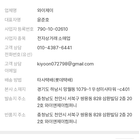
기력이 오히려 강건하여 국정을 잡을 만하고, 만일 질병이 생겼다면 마땅
【 제20대 경종 】
『설민석의 조선왕조실록』은 27명의 조선의 왕들을 한 권으로 불러 모아
히 의약의 치료를 가해야 할 것이요, 설사 상투적인 허식(虛飾)은 아니라
병약한 호랑이. 장희빈의 아들로 태어난 비운의 임금·379
업체명
와이제이
핵심적인 주요 사건들을 풀어쓴 책이다. 설민석 특유의 흡입력 있는 간결
할지라도, 어찌 상규(常規)에 구애로 직임을 사퇴하리오.”
- 힘이 없는 임금의 험난한 왕위 지키기
함과 재치 있는 말투를 구어체 그대로 책에다 담았다. 중간에 갑자기 등장
대표자명
윤준호
『세종실록』 56권, 14년(1432) 4월 20일
- 동생 연잉군(영조)이 올린 게장과 감, 그리고 경종의 죽음
하는 질의응답 구성은 마치 바로 앞에서 강연을 듣고 있다는 느낌을 들게
사업자 등록번호
790-10-02610
한다. 또한 실록에 등장하는 왕의 목소리를 현대어로 풀어써 당시의 정책
사업자 종목
전자상거래 소매업
몸이 여기저기 쑤시고 고장나서 은퇴하겠다는 68세의 노인에게 ‘아직 죽
【 제21대 영조 】
과 주요 사건들이 일어난 배경을 명확히 이해하는 데 도움이 된다.
을 만큼 쇠약하지 않고 병 또한 깊지 않으며 만일 큰 질병이 발견된다면 치
최장수 호랑이. 조선 최초의 천민 출신 임금·389
고객 상담
010-4387-6441
료를 하면 되지 않겠냐’라고 말하고 있는 겁니다. 정말 환장할 노릇이지요.
- 영조 曰, “나는 형님을 독살하지 않았다! 이것들아!”
전화번호(유선)
역사시간에 단순히 외우는 데만 급급했던 사건들이 하나씩 이해되고, 뒤죽
---「제4대 세종」중에서
- 탕평비를 세우며 조선의 중흥을 이끈 정책들은?
고객 상담
kiyoon072798@gmail.com
박죽 엉망으로 기억되었던 얕은 국사 지식의 파편들이 차분히 정리된다.
- 아들 사도세자를 뒤주에 가두어 죽여 버린 비운의 부정(父情)
이메일
연산군 11년(1505) 6월, 연산군은 전국 팔도의 미녀와 튼튼한 말을 구하
· 성군과 폭군, 존재감 없이 무능했던 왕들을 역사는 어떻게 평가하고 있는
배송 방법
타사택배(롯데택배)
는 지방 관리인 ‘채홍준사’를 파견하지요. 또한 천 명의 기생들을 둡니다.
【 제22대 정조 】
지
본사 소재지
경기도 하남시 망월동 1079-1 우성미사타워 -c401
그중에 재주만 뛰어나면 ‘운평’이라 하였고, 재주뿐만 아니라 미모가 아름
완벽한 호랑이. 백성들과 소통하기 위해 힘쓴 임금·417
· 왕좌를 둘러싼 치열했던 당파싸움의 비하인드 스토리
다운 기생은 ‘흥청’이라 불렀어요. 이들은 연산군의 증조할아버지인 세조
발송지 주소
충청남도 천안시 서북구 쌍용동 828 삼환빌딩 2층 20
- 역적의 아들, 애민군주가 되다
· 조선후기 외척 정치가 만연할 수밖에 없었던 까닭 등등
2호 와이앤제이컴퍼니
가 세운 원각사(현 탑골공원)에 수용되지요. 연산군은 수많은 기생들에게
- 지덕체를 모두 갖춘 임금, 정조
많은 상을 내리고 궁궐에서 함께 놀이를 즐깁니다. 이러한 놀이 때문에 국
- 아버지 사도세자를 그리며 수원 화성을 축성하다
반품지 주소
충청남도 천안시 서북구 쌍용동 828 삼환빌딩 2층 20
나아가, 이 책의 백미는 기존의 역사책이 가진 고리타분한 어려움을 과감
고는 텅텅 비게 되고, 나라가 망할 지경까지 이르게 됩니다. 여기서 바로
2호 와이앤제이컴퍼니
히 버린데 있다. 왕이기 이전에 아들로서, 남편으로서, 아버지로서의 인간
‘흥청망청’이라는 말이 유래한 거지요.
【 제23대 순조 】
적인 삶이 낱낱이 드러난 모습들은 교과서에서는 결코 찾아볼 수 없는 남
---「제10대 연산군」중에서
무능한 호랑이. 수렴청정에 휘둘린 허수아비 임금·445
다른 재미를 선사한다.