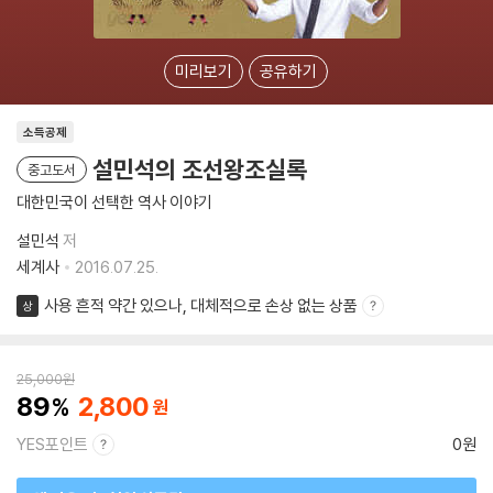
미리보기
공유하기
소득공제
설민석의 조선왕조실록
중고도서
대한민국이 선택한 역사 이야기
설민석
저
세계사
2016.07.25.
사용 흔적 약간 있으나, 대체적으로 손상 없는 상품
상
25,000
원
89
2,800
YES포인트
0원