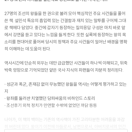
27명의 조선의 왕들을 한 권으로 불러 모아 핵심적인 주요 사건들을 풀어
쓴 책. 설민석 특유의 흡입력 있는 간결함과 재치 있는 말투를 구어체 그대
로 책에다 담았다. 중간에 갑자기 등장하는 질의응답 구성은 마치 바로 앞
에서 강연을 듣고 있다는 느낌을 들게 한다. 또한 실록에 등장하는 왕의 목
소리를 현대어로 풀어써 당시의 정책과 주요 사건들이 일어난 배경을 명확
히 이해하는 데 도움이 된다.
역사시간에 단순히 외우는 데만 급급했던 사건들이 하나씩 이해되고, 뒤죽
박죽 엉망으로 기억되었던 얕은 국사 지식의 파편들이 차분히 정리된다.
· 성군과 폭군, 존재감 없이 무능했던 왕들을 역사는 어떻게 평가하고 있는
지
· 왕좌를 둘러싼 치열했던 당파싸움의 비하인드 스토리
· 조선후기 외척 정치가 만연할 수밖에 없었던 까닭 등등
나아가, 이 책의 백미는 기존의 역사책이 가진 고리타분한 어려움을 과감
히 버린데 있다. 왕이기 이전에 아들로서, 남편으로서, 아버지로서의 인간