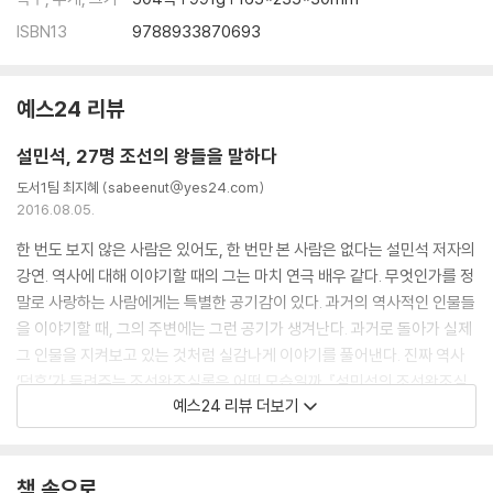
- 조선 고유의 법전, 경국대전을 완성하다
ISBN13
9788933870693
- 왕으로서는 100점! 남편으로서는 0점!이었던 성종
【 제10대 연산군 】
예스24 리뷰
미친 호랑이. 조선 최고의 폭군·215
- 어머니 폐비 윤씨의 죽음을 알고도 복수의 칼날을 숨기다
설민석, 27명 조선의 왕들을 말하다
- 신하들의 입을 막고, 자신의 귀를 닫은 연산군
도서1팀 최지혜 (sabeenut@yes24.com)
- 천 명의 기생과 ‘흥청망청’했던 임금
2016.08.05.
【 제11대 중종 】
한 번도 보지 않은 사람은 있어도, 한 번만 본 사람은 없다는 설민석 저자의
변덕쟁이 호랑이. 조광조를 등용하고 버린 임금·233
강연. 역사에 대해 이야기할 때의 그는 마치 연극 배우 같다. 무엇인가를 정
- 임금도 읽어야 했던 초등 교과서 [소학]
말로 사랑하는 사람에게는 특별한 공기감이 있다. 과거의 역사적인 인물들
- 중종의 남자, 조광조! 중종에게 버림을 받다
을 이야기할 때, 그의 주변에는 그런 공기가 생겨난다. 과거로 돌아가 실제
그 인물을 지켜보고 있는 것처럼 실감나게 이야기를 풀어낸다. 진짜 역사
【 제12대 인종 】
‘덕후’가 들려주는 조선왕조실록은 어떤 모습일까. 『설민석의 조선왕조실
9개월만 호랑이. 1년도 채우지 못한 조선 최단기 임금·251
예스24 리뷰 더보기
록』 역시 한 편의 생생한 강연을 보듯 술술 넘어간다.
- 3세 때부터 책을 줄줄 읽었던 신동
- 거식증에 걸린 인종이 단식을 한 이유는?
차례로 쌓아 올리면 아파트 12층 높이가 되는 기록물인 조선왕조실록은 임
책 속으로
금조차 볼 수 없었던 국가기밀문서다. 언제부터 어떤 이유로 실록이 만들