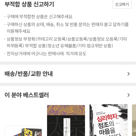
부적합 상품 신고하기
- 순조의 증조할머니 정순왕후, 정치적 야욕을 드러내다
신고하기
왜군이 한양으로 쭉쭉 침입해오고 있는 가운데, 한양에서는 희대의 사건이
- 정약용이 18년 동안 귀양살이를 하게 된 까닭
학생부터 성인까지 모두에게,
구매에 부적합한 상품은 신고해주세요.
발생합니다. 임금이 궁궐을 버리고 도망을 간 거지요. 선조는 자신의 몸을
- 세도정치의 시작은 정조 때문이었다?!
철저하게 기획된 대중 인문교양서
구매하신 상품의 상태, 배송, 취소 및 반품 문의는 판매자 묻고 답하기를
보전하기 위해 한양을 떠나 개성으로, 평양으로, 의주로 옮기며 점점 북쪽
이용해주세요.
으로 몸을 피신하였습니다. 물론 조선에서 왕의 신변은 중요했지만, 선조
【 제24대 헌종 】
최근 역사에 대한 콘텐츠가 다시 쏟아져 나오는 이유도 ‘현재’에 대한 진정
상품정보 부정확(카테고리 오등록/상품오등록/상품정보 오등록/기타
의 행동은 일본이 전혀 상상하지 못했던 일이었습니다. 일본은 작은 성의
최연소 호랑이. 8세에 즉위한 어린 임금·457
한 답을 구하기 위해서가 아닐까? 명칭이 왕에서 대통령으로 바뀌었을지
허위등록) 부적합 상품(청소년 유해물품/기타 법규위반 상품)
성주일지라도 전쟁에서 질 위협에 처하면 할복하거나 항복하지, 절대 자기
- 위기와 혼란의 시대
라도 그들의 정책과 역할은 국민들의 삶에 지대한 영향을 미쳐왔다. 600
전자상거래에 어긋나는 판매사례: 직거래 유도
성을 버리고 도망가지 않거든요. 왕이 도망갔다는 사실에 왜군뿐만 아니라
- 서로가 서로를 감시하는 ‘옆집감시제도’
여 년 전 세종은 남자 노비에게도 한 달간의 육아휴직을 주었고, 420여 년
조선의 백성들 또한 분노했습니다. 한 나라의 어버이가 자식인 백성을 버
전 선조는 전쟁이 나자 백성들을 버리고 독선기신했다. 이처럼 조선왕조실
리고 자기만 살려고 도망을 치다니! 백성들의 분노는 경복궁으로 향합니
【 제25대 철종 】
록을 읽는 가장 큰 즐거움은 '리더의 역할을 평가하는 안목'과 '미래를 바라
배송/반품/교환 안내
다. 그리고 경복궁의 노비 문서들을 불태우면서 궁궐도 함께 활활 불태웠
신데렐라 호랑이. 조선의 꼭두각시 임금·4 63
보는 혜안'을 얻을 수 있다는 데에 있다. 『설민석의 조선왕조실록』은 조선
습니다.
- 촌수까지 고쳐가며 강화도 도령을 왕으로 만들다
사의 큰 줄기와 핵심을 알고 싶어 하는 독자들에게 안성맞춤이다. 학생부
---「제14대 선조」중에서
- 죽은 사람에게도 세금을 걷었던 부패한 시대
이 분야 베스트셀러
터 성인까지 모두가 읽어도 편안하게 즐길 수 있는 대중적인 인문교양 콘
텐츠다.
그런데 문제는 조선은 백성들이 직접 왕을 뽑을 권리가 없던 시대라는 거
【 제26대 고종 대한제국 제1대 황제 】
지요. 모든 왕의 성이 이씨인 것만을 보아도 알 수 있듯, 조선은 ‘태조 이성
비운의 호랑이. 변혁과 침략의 시대에 서 있던 임금·734
계의 후손들’만이 계승할 수 있었으니까요. 결국 백성들의 입장에서는 운
- 고종의 아버지 흥선대원군의 10년간 섭정
좋게 애민군주를 만나면 천만다행인 것이고 운 나쁘게 무능한 왕을 만나면
- 개항 이후, 근대 변화의 바람이 불다
외척들이 판을 치는 세상에서 일생이 고달플 수밖에 없습니다. 이제 우리
- 흔들리는 조선, 국호를 고쳐 새로운 변화를 꾀하지만…