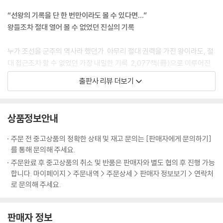
그리고 문안 인사 이후 개인 시간에도 일을 해야 합니다. 관리들의 이야기
- 인조 맏아들 소현세자, 의문의 죽음 속 진실은?
“선왕의 기록을 단 한 번만이라도 볼 수 있다면…”
를 들어야 하기 때문이죠. 아래로는 선비부터 위로는 재상까지 그들의 상
왕들조차 절대 열어 볼 수 없었던 진실의 기록
소문을 받아서 읽어야 하는데, 이 상소문을 읽는 시간을 하필 잠자기 직전
【 제17대 효종 】
으로 배치합니다. 상소문에는 비판적인 내용이 있었기 때문에 상소문을 읽
와신상담 호랑이. 북벌로 아버지의 치욕을 씻으려 했던 임금·337
누가 조선을 군주의 역사라 했던가. 아무리 절대 권력을 가진 왕이라도, 절
는다는 것은 오늘날로 따지면 인터넷에 달린 악플(악성댓글)을 읽는 것과
- 청룡언월도를 휘두르며 북벌을 꿈꾸다
대 접근조차 할 수 없었던 가장 내밀한 기록. 2,077책(冊)으로 이루어진
비슷하다고 볼 수 있어요. 한번 생각해보세요, 자신이 쓴 글에 달린 악플을
- 제주도에 표류한 네덜란드인을 붙잡은 조선의 사정
이 방대한 기록물은 세계적인 가치를 인정받아 현재 유네스코 세계기록유
출판사 리뷰 더보기
줄줄이 읽으면 잠이 잘 올까요? 정말 죽을 맛이겠지요. 이처럼 조선시대 왕
산으로 등재되어있다.
들을 쥐 잡듯이 잡아서 성군으로 만들겠다는 게 바로 정도전의 전략이라고
【 제18대 현종 】
볼 수 있답니다.
힘없는 호랑이. 조선 최고의 논쟁, 예송논쟁의 중심에 선 임금·351
500여 년의 역사를 가진 조선왕조실록이 지금도 의미를 갖는 까닭은 당대
상품정보안내
---「제1대 태조」중에서
- 의복을 둘러싼 정치적 갈등에 휘말린 현종
의 정치, 경제, 문화 등 사회 전반에 관한 고민을 고스란히 담고 있기 때문
- 시대의 로맨티시스트? 부인이 단 한 명뿐인 조선의 왕
이다. 실제로 조선왕조실록에는 그 당시 왕과 신하들의 목소리가 그대로
주문 전 중고상품의 정확한 상태 및 재고 문의는 [판매자에게 문의하기]
황희는 ‘노쇠하고 질병이 있다’는 이유로 끈질기게 사직을 요청합니다. 하
인용된다. 사관의 날카로운 평가도 존재한다. 따라서 실록을 읽는다는 것
를 통해 문의해 주세요.
지만 세종 역시 줄기차게 이를 거절하지요. 결국 세종의 재임기간이 32년
【 제19대 숙종 】
은 조선시대의 적나라한 민낯을 보는 것과 같다. 그리고 그 민낯은 오늘날
주문완료 후 중고상품의 취소 및 반품은 판매자와 별도 협의 후 진행 가능
인데, 황희는 그중 18년을 영의정으로 재직하며 울며 겨자 먹기로 일을 합
금수저 호랑이. 장자 프리미엄의 끝판왕·359
의 대한민국과 어쩐지 많이 닮아있다.
합니다. 마이페이지 > 주문내역 > 주문상세 > 판매자 정보보기 > 연락처
니다. 황희가 힘들어할 때마다 세종은 다음과 같이 말하며 그를 어르고 달
- 소년 군주 숙종, 정치 9단 송시열을 누르다
로 문의해 주세요.
랩니다.
- 3차례의 환국으로 숙종이 얻은 왕권강화
27명 조선의 리더들을
- 실록이 인정한 조선 최고의 미녀, 장희빈
설민석표 강연으로 풀어낸 지식 콘서트
“경의 나이가 아직 극쇠에 미치지 않았고, 병 또한 깊은 데 이르지 않은즉,
판매자 정보