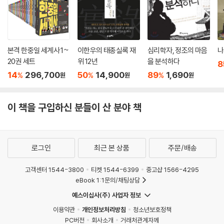
에게는 세종과 같은 어진 리더, 참된 일꾼을 대통령으로 뽑을 수 있는 소중
한 투표권이 있습니다. 그렇다면 어떻게 사람들을 다르게 만들까요? 그건
【 제27대 순종 대한제국 제2대 황제 】
바로 우리 모두가 사회에 대한 끊임없는 관심과 애정을 가져야 가능한 일
나라 뺏긴 고양이. 병약했던 마지막 임금·847
일 겁니다. 우리 손으로 직접 세종을 선택할 수도 있고, 연산군을 선택할 수
- 독차(毒茶)를 마신 조선의 마지막 왕자
본격 한중일 세계사 1~
이한우의 태종실록 재
심리학자, 정조의 마음
나
도 있는 것입니다.
- 주인공이 참석하지 않은 황제 즉위식
20권 세트
위 12년
을 분석하다
8
---「에필로그」중에서
14
296,700
50
14,900
89
1,690
%
%
%
원
원
원
에필로그 | 역사를 아는 당신, 현재가 다르게 보입니다·492
부록 1 | 조선을 배경으로 한 영화 목록·495
이 책을 구입하신 분들이 산 분야 책
부록 2 | 조선을 배경으로 한 드라마 목록·497
부록 3 | 한눈으로 보는 인포그래픽·501
로그인
최근 본 상품
주문/배송
고객센터 1544-3800
티켓 1544-6399
중고샵 1566-4295
eBook 1:1문의/채팅상담
예스이십사(주) 사업자 정보
이용약관
개인정보처리방침
청소년보호정책
PC버전
회사소개
거래처관계자께