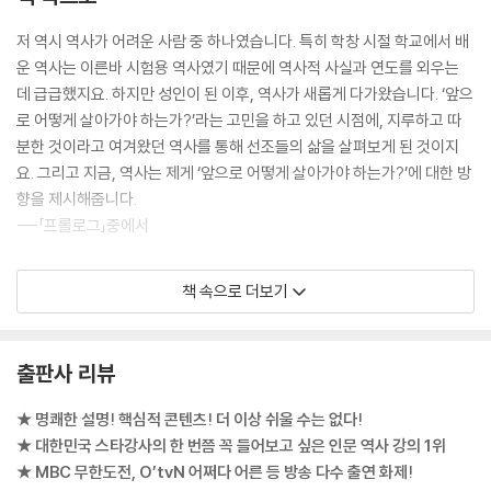
【 제13대 명종 】
어지기 시작했는지, 실록과 일기는 어떻게 다른지, 이 대단히 중요한 문서
저 역시 역사가 어려운 사람 중 하나였습니다. 특히 학창 시절 학교에서 배
엄마가 호랑이. 어머니의 그늘에 가린 존재감 없는 임금·263
는 대체 어디에 보관되어 왔는지 등 왕들에 대한 자세한 이야기를 하기에
운 역사는 이른바 시험용 역사였기 때문에 역사적 사실과 연도를 외우는
- 임금 위의 여왕, 문정왕후! 대규모 숙청을 일으키다
앞서 독자들이 궁금해 할만한 조선왕조실록에 얽힌 중요한 사실들을 정리
데 급급했지요. 하지만 성인이 된 이후, 역사가 새롭게 다가왔습니다. ‘앞으
- 이제 도저히 못 참겠다, 임꺽정의 난!
하여 설명한다. 본격적인 왕들의 이야기는 각 임금의 특징을 정리해 놓은
로 어떻게 살아가야 하는가?’라는 고민을 하고 있던 시점에, 지루하고 따
페이지에서 시작한다. 중간 중간 등장하는 Q&A 구성은, 저자가 일방적으
분한 것이라고 여겨왔던 역사를 통해 선조들의 삶을 살펴보게 된 것이지
【 제14대 선조 】
로 정보를 전달하는 게 아니라, 실제 강연에서처럼 저자에게 묻고 그에 대
요. 그리고 지금, 역사는 제게 ‘앞으로 어떻게 살아가야 하는가?’에 대한 방
도망간 고양이. 백성을 버리고 도망간 임금·277
한 답을 듣는 것 같은 느낌을 준다. 조선시대의 장남은 어떤 존재였는지, 한
향을 제시해줍니다.
- 조선 최초의 방계 출신 임금, 선조
글을 과학적이라고 말하는 이유가 정확히 무엇인지, 왕의 24시간은 어떻
---「프롤로그」중에서
- 임진왜란 발발 1년 전! 조선은 무엇을 했는가?
게 구성되는지 등 실록을 보면서 궁금해 할만한 내용을 문답 형태로 풀어
- 임진왜란에서 일본이 질 수밖에 없었던 3가지 이유
낸다.
이전의 왕들은 어느 정도 자신이 원하는 방식으로 생활할 수 있었지요. 술
책 속으로 더보기
을 먹고 싶으면 마시면 되고, 놀고 싶으면 어느 정도 놀 수 있는 여유가 있
【 제15대 광해군 】
태조는 ‘이빨 빠진’ 호랑이로, 또 세종은 ‘위대한’ 호랑이로, 27명의 왕들은
었어요. 그러나 조선시대 왕들은 이것이 불가능합니다. 정도전이 구상한
억울한 호랑이. 백성을 사랑한 전쟁의 영웅·303
저마다 다른 호랑이로 표현된다. 광해군은 과연 어떤 호랑이로 표현되어
경연제도 때문입니다. 경연이란 왕이 신하와 함께 학문을 토론하고 현실
- 명나라와 후금 사이에서 이유 있는 양다리
있을까? 나만의 단어로 별명을 붙여 조선왕조를 정리해보는 건 어떨까.
출판사 리뷰
정치를 의논하는 것인데, 사실상 왕을 공부시키는 것입니다. 조강(朝講)
- 어머니를 폐하고 동생을 죽일 수밖에 없었던 광해군의 최후
이라 하여 아침에 공부하였고, 점심시간에는 주강(晝講)을, 저녁시간엔
★ 명쾌한 설명! 핵심적 콘텐츠! 더 이상 쉬울 수는 없다!
석강(夕講)을 했습니다. 이렇게 의무적으로 2시간씩 하루에 총 6시간을
【 제16대 인조 】
★ 대한민국 스타강사의 한 번쯤 꼭 들어보고 싶은 인문 역사 강의 1위
신하들과 공부를 한 겁니다.
무릎 꿇은 호랑이. 오랑캐에게 사죄한 임금·321
★ MBC 무한도전, O’tvN 어쩌다 어른 등 방송 다수 출연 화제!
- 친명배금이 일으킨 2차례의 전쟁