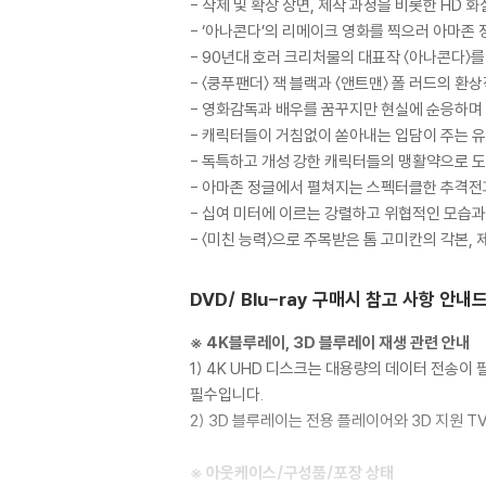
- 삭제 및 확장 장면, 제작 과정을 비롯한 HD 
- ‘아나콘다’의 리메이크 영화를 찍으러 아마존
- 90년대 호러 크리처물의 대표작 〈아나콘다
- 〈쿵푸팬더〉 잭 블랙과 〈앤트맨〉 폴 러드의 
- 영화감독과 배우를 꿈꾸지만 현실에 순응하며 
- 캐릭터들이 거침없이 쏟아내는 입담이 주는 유
- 독특하고 개성 강한 캐릭터들의 맹활약으로 
- 아마존 정글에서 펼쳐지는 스펙터클한 추격전
- 십여 미터에 이르는 강렬하고 위협적인 모습
- 〈미친 능력〉으로 주목받은 톰 고미칸의 각본, 
DVD/ Blu-ray 구매시 참고 사항 안내
※ 4K블루레이, 3D 블루레이 재생 관련 안내
1) 4K UHD 디스크는 대용량의 데이터 전송
필수입니다.
2) 3D 블루레이는 전용 플레이어와 3D 지원 
※ 아웃케이스/구성품/포장 상태