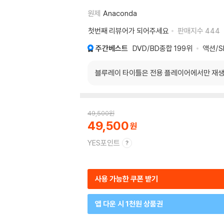
원제
Anaconda
첫번째 리뷰어가 되어주세요
판매지수
444
주간베스트
DVD/BD종합
199위
액션/S
블루레이 타이틀은 전용 플레이어에서만 재생
49,500
원
49,500
YES포인트
사용 가능한 쿠폰 받기
앱 다운 시 1천원 상품권