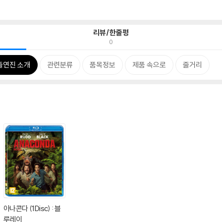
리뷰/한줄평
0
출연진 소개
관련분류
품목정보
제품 속으로
줄거리
아나콘다 (1Disc) : 블
루레이