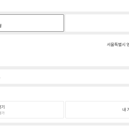
원
서울특별시 영
.
팔기
내 
불가