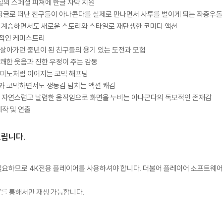
화질의 스페셜 피쳐에 한글 자막 지원
 정글로 떠난 친구들이 아나콘다를 실제로 만나면서 사투를 벌이게 되는 좌충우
〉를 계승하면서도 새로운 스토리와 스타일로 재탄생한 코미디 액션
환상적인 케미스트리
살아가던 중년이 된 친구들의 용기 있는 도전과 모험
쾌한 웃음과 진한 우정이 주는 감동
도미노처럼 이어지는 코믹 해프닝
과 코믹하면서도 생동감 넘치는 액션 쾌감
과 자연스럽고 날렵한 움직임으로 화면을 누비는 아나콘다의 독보적인 존재감
제작 및 연출
드립니다.
이 필요하므로 4K전용 플레이어를 사용하셔야 합니다. 더불어 플레이어 소프트웨
TV를 통해서만 재생 가능합니다.