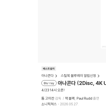
베스트셀러
아나콘다
스틸북 블루레이 알림신청
아나콘다 (2Disc, 4K
Blu-ray
4/23 14시 오픈!
톰 고미칸
감독
잭 블랙
Paul Rudd
출연
소니픽쳐스
2026.05.27.