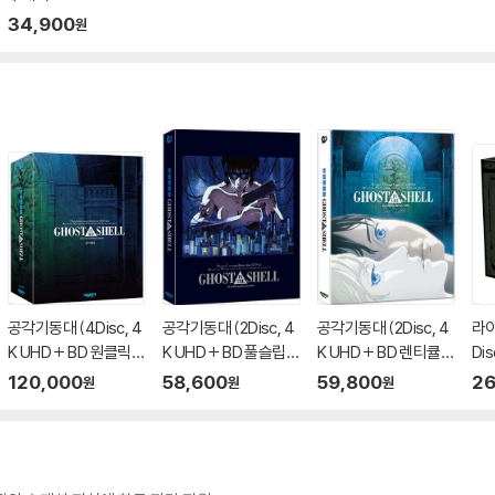
34,900
원
공각기동대 (4Disc, 4
공각기동대 (2Disc, 4
공각기동대 (2Disc, 4
라이
K UHD + BD 원클릭박
K UHD + BD 풀슬립
K UHD + BD 렌티큘러
Dis
스 스틸북 한정판 C Ty
스틸북 한정판 B Typ
풀슬립 스틸북 한정판
LI
120,000
58,600
59,800
26
원
원
원
pe) : 블루레이
e) : 블루레이
A Type) : 블루레이
판)