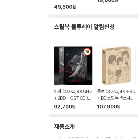
원
정판) : 블루레이
49,500
원
스틸북 블루레이 알림신청
19
파과 (4Disc, 4K UHD
룩백 (3Disc, 4K + BD
+ 2BD + OST CD 15
+ BD 스틸북 박스세트
00장 한정 스틸북 한정
한정판) : 블루레이
92,700
107,900
원
원
판) : 블루레이
제품소개