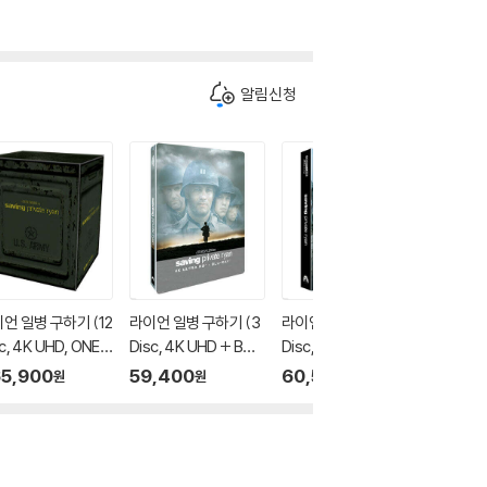
알림신청
언 일병 구하기 (12
라이언 일병 구하기 (3
라이언 일병 구하기 (3
라이언 일
c, 4K UHD, ONE C
Disc, 4K UHD + BD
Disc, 4K UHD + BD
Disc, 4
CK BOX 스틸북 한정
+ Bonus BD, 쿼터슬
+ Bonus BD, 렌티큘
+ Bonu
5,900
59,400
60,500
60,5
원
원
원
 : 블루레이
립 C 스틸북 한정판) :
러 풀슬립 B 스틸북 한
A2 스틸북
블루레이
정판) : 블루레이
루레이