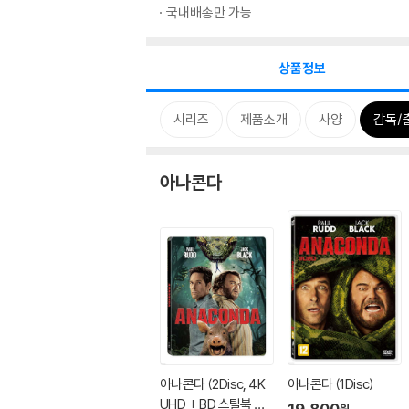
국내배송만 가능
상품정보
시리즈
제품소개
사양
감독/
아나콘다
아나콘다 (2Disc, 4K
아나콘다 (1Disc)
UHD + BD 스틸북 한
19,800