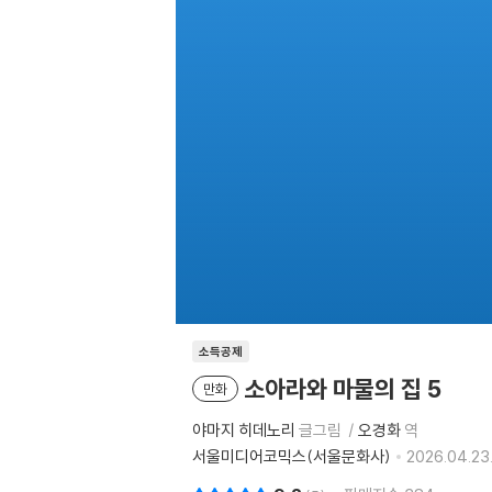
소득공제
소아라와 마물의 집 5
만화
야마지 히데노리
글그림
오경화
역
서울미디어코믹스(서울문화사)
2026.04.23