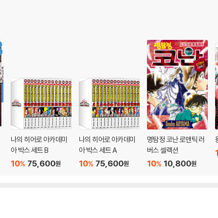
나의 히어로 아카데미
나의 히어로 아카데미
명탐정 코난 로맨틱 러
아 박스 세트 B
아 박스 세트 A
버스 셀렉션
10
75,600
10
75,600
10
10,800
%
%
%
원
원
원