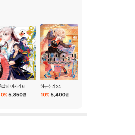
용살의 이사기 6
허구추리 24
사랑이라든가 복수라
든가 3
10
5,850
10
5,400
%
%
원
원
10
5,850
%
원