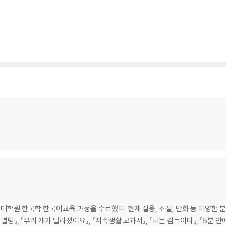
학원 한국학 한국어교육 과정을 수료했다. 현재 실용, 소설, 만화 등 다양한 분
구멸망』, 『우리 개가 달라졌어요』, 『저축생활 교과서』, 『나는 감독이다』, 『5분 안