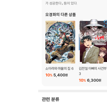
가 성공한다』 등이 있다.
오경화
의 다른 상품
소아라와 마물의 집 ６
김전일 아빠의 사건부
3
10
5,400
%
원
10
6,300
%
원
관련 분류