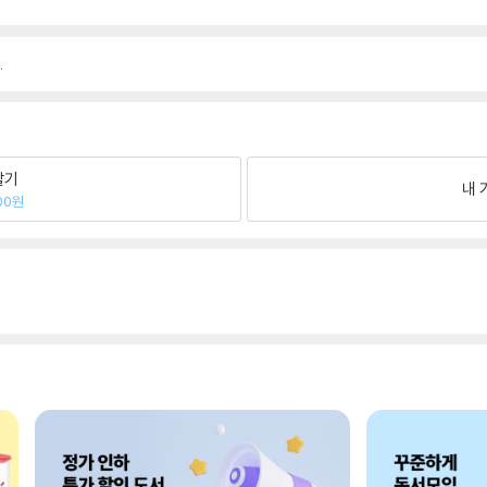
.
팔기
내 
00원