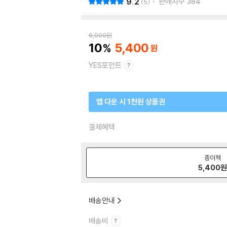
9.2
판매지수
384
5
6,000
원
10
5,400
YES포인트
앱 다운 시 1천원 상품권
결제혜택
종이책
5,400
배송안내
배송비