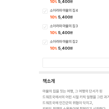
10
5,400
%
원
소아라와 마물의 집 4
10
5,400
%
원
소아라와 마물의 집 3
10
5,400
%
원
소아라와 마물의 집 2
10
5,400
%
원
책소개
마물의 집을 짓는 여행, 그 여행의 단서가 된
드워프국에서의 어린 시절 키릭 일행을 그린 과거
드워프국에 인간군의 위협이 닥치고,
키릭도 전쟁의 소용돌이에 휘말리기 시작한다.