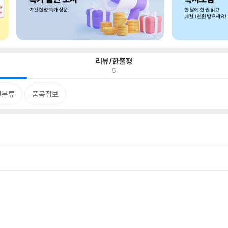
리뷰/한줄평
5
련분류
품목정보