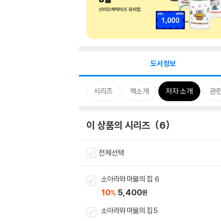
도서정보
시리즈
책소개
저자 소개
관
이 상품의 시리즈
6
전체선택
소아라와 마물의 집 ６
10
5,400
%
원
소아라와 마물의 집 5