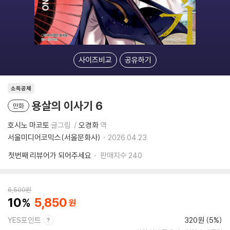
사이즈비교
공유하기
소득공제
용살의 이사기 6
만화
호시노 마코토
글그림
오경화
역
서울미디어코믹스(서울문화사)
2026.04.23.
첫번째 리뷰어가 되어주세요
판매지수
240
6,500
원
10
5,850
YES포인트
320원 (5%)