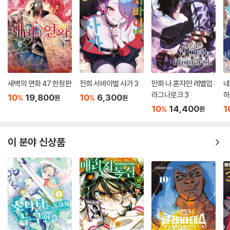
새벽의 연화 47 한정판
전희 서바이벌 사가 3
만화 나 혼자만 레벨업 :
네
라그나로크 3
하
10
19,800
10
6,300
%
%
원
원
10
14,400
1
%
원
이 분야 신상품