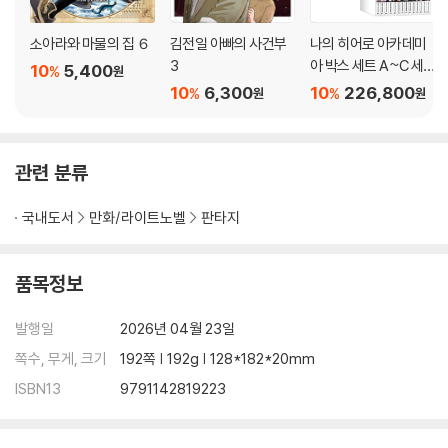
소아라와 마물의 집 ６
김전일 아빠의 사건부
나의 히어로 아카데미
3
아 박스 세트 A~C 세
10
5,400
%
원
트
10
6,300
10
226,800
%
%
원
원
관련 분류
국내도서
만화/라이트노벨
판타지
품목정보
발행일
2026년 04월 23일
쪽수, 무게, 크기
192쪽 | 192g | 128*182*20mm
ISBN13
9791142819223