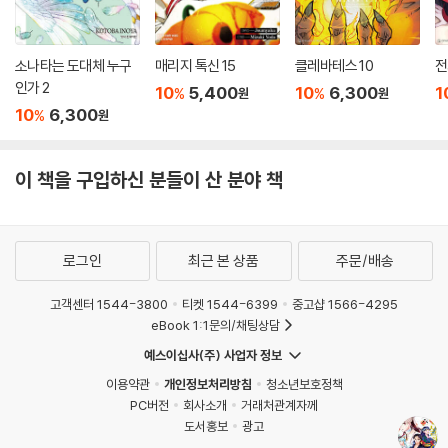
소나타는 도대체 누구
매리지 톡신 15
클레바테스 10
전
인가 2
10
5,400
10
6,300
1
%
%
원
원
10
6,300
%
원
이 책을 구입하신 분들이 산 분야 책
로그인
최근 본 상품
주문/배송
고객센터 1544-3800
티켓 1544-6399
중고샵 1566-4295
eBook 1:1문의/채팅상담
예스이십사(주) 사업자 정보
이용약관
개인정보처리방침
청소년보호정책
PC버전
회사소개
거래처관계자께
도서홍보
광고