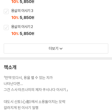
10
5,850
%
원
용살의 이사기 3
10
5,850
%
원
용살의 이사기 2
10
5,850
%
원
더보기
책소개
「만약 또다시, 용을 벨 수 있는 자가
나타난다면…
그건 스사 타츠나미의 제자 쿠시나다 이사기.」
대도시 신토(心都)에서 소용돌이치는 모략.
갈라지게 된 이사기 일행.