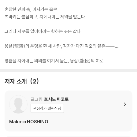
혼잡한 인파 속, 이사기는 홀로.
츠바키는 붙잡히고, 치에나미는 제약을 받는다.
그러나 서로를 잃어버려도 향하는 곳은 같다.
용살(龍殺)의 운명을 쥔 세 사람, 각자가 다진 각오의 끝은――….
영혼을 자아내는 의의를 여기서 묻는, 용살(龍殺)의 여로.
저자 소개
2
글그림
호시노 마코토
관심작가 알림신청
Makoto HOSHINO