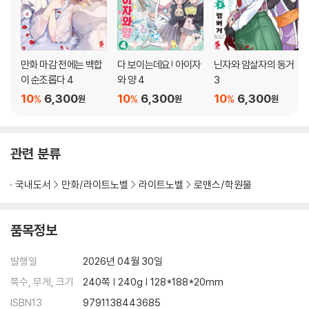
만화 마감 전에는 백합
다 보이는데요! 아이자
닌자와 암살자의 동거
이 순조롭다 4
와 양 4
3
10
6,300
10
6,300
10
6,300
%
%
%
원
원
원
관련 분류
국내도서
만화/라이트노벨
라이트노벨
로맨스/학원물
품목정보
발행일
2026년 04월 30일
쪽수, 무게, 크기
240쪽 | 240g | 128*188*20mm
ISBN13
9791138443685