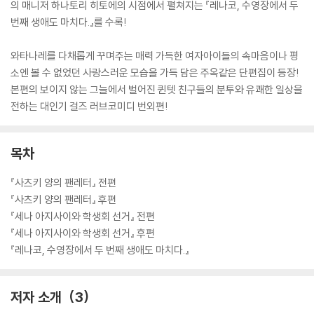
의 매니저 하나토리 히토에의 시점에서 펼쳐지는 『레나코, 수영장에서 두
번째 생애도 마치다.』를 수록!
와타나레를 다채롭게 꾸며주는 매력 가득한 여자아이들의 속마음이나 평
소엔 볼 수 없었던 사랑스러운 모습을 가득 담은 주옥같은 단편집이 등장!
본편의 보이지 않는 그늘에서 벌어진 퀸텟 친구들의 분투와 유쾌한 일상을
전하는 대인기 걸즈 러브코미디 번외편!
목차
『사츠키 양의 팬레터』 전편
『사츠키 양의 팬레터』 후편
『세나 아지사이와 학생회 선거』 전편
『세나 아지사이와 학생회 선거』 후편
『레나코, 수영장에서 두 번째 생애도 마치다.』
저자 소개
3