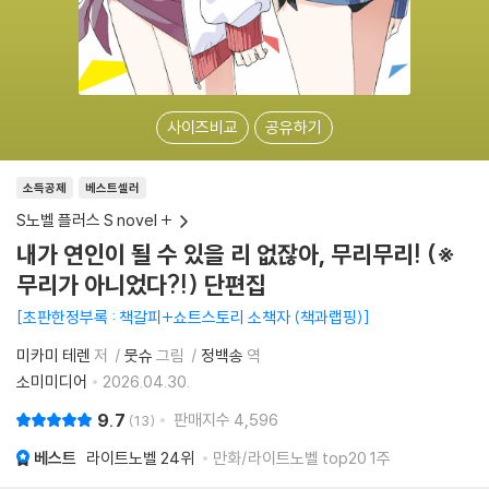
사이즈비교
공유하기
소득공제
베스트셀러
S노벨 플러스 S novel +
내가 연인이 될 수 있을 리 없잖아, 무리무리! (※
무리가 아니었다?!) 단편집
초판한정부록 : 책갈피+쇼트스토리 소책자 (책과랩핑)
미카미 테렌
저
뭇슈
그림
정백송
역
소미미디어
2026.04.30.
9.7
판매지수
4,596
13
베스트
라이트노벨
24위
만화/라이트노벨 top20 1주