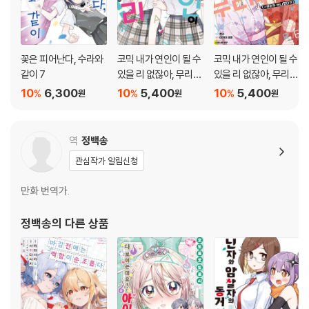
꽃은 피어난다, 수라와
코믹 내가 연인이 될 수
코믹 내가 연인이 될 수
같이 7
있을 리 없잖아, 무리무
있을 리 없잖아, 무리무
리! (※무리가 아니었
리! (※무리가 아니었
10
6,300
10
5,400
10
5,400
%
%
%
원
원
원
다?!) 8
다?!) 7
역
정백송
관심작가 알림신청
만화 번역가.
정백송
의 다른 상품