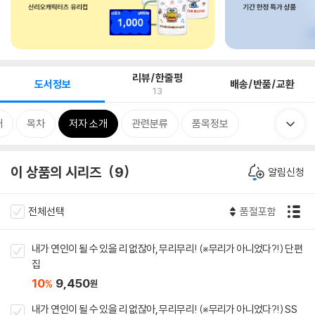
리뷰/한줄평
도서정보
배송/반품/교환
13
개
목차
저자 소개
관련분류
품목정보
이 상품의 시리즈
9
알림신청
전체선택
품절포함
내가 연인이 될 수 있을 리 없잖아, 무리무리! (※무리가 아니었다?!) 단편
집
10
9,450
%
원
내가 연인이 될 수 있을 리 없잖아, 무리무리! (※무리가 아니었다?!) SS