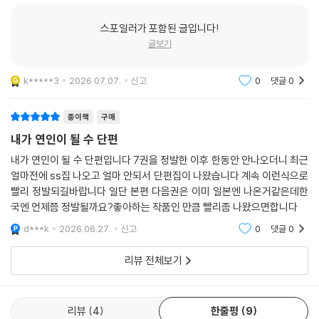
스포일러가 포함된 글입니다!
글보기
k*****3
2026.07.07.
신고
0
댓글
0
종이책
구매
내가 연인이 될 수 단편
내가 연인이 될 수 단편입니다 7권을 정발한 이후 한동안 안나오더니 최근
얼마전에 ss집 나오고 얼마 안되서 단편집이 나왔습니다 계속 이런식으로
빨리 정발되길바랍니다 일단 본편 다음권은 이미 일본엔 나온거같은데한
국엔 언제쯤 정발될까요?좋아하는 작품인 만큼 빨리좀 나왔으면합니다
d***k
2026.06.27.
신고
0
댓글
0
리뷰 전체보기
리뷰
4
한줄평
9