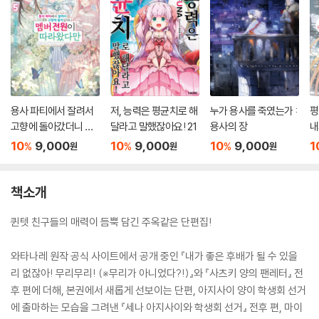
용사 파티에서 잘려서
저, 능력은 평균치로 해
누가 용사를 죽였는가 :
평
고향에 돌아갔더니 멤
달라고 말했잖아요! 21
용사의 장
내
버 전원이 따라왔다만
돌
10
9,000
10
9,000
10
9,000
1
%
%
%
원
원
원
5
책소개
퀸텟 친구들의 매력이 듬뿍 담긴 주옥같은 단편집!
와타나레 원작 공식 사이트에서 공개 중인 『내가 좋은 후배가 될 수 있을
리 없잖아! 무리무리! (※무리가 아니었다?!)』와 『사츠키 양의 팬레터』 전
후 편에 더해, 본권에서 새롭게 선보이는 단편, 아지사이 양이 학생회 선거
에 출마하는 모습을 그려낸 『세나 아지사이와 학생회 선거』 전후 편, 마이