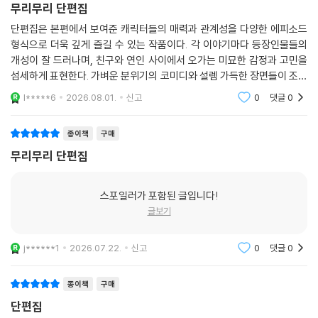
무리무리 단편집
단편집은 본편에서 보여준 캐릭터들의 매력과 관계성을 다양한 에피소드
형식으로 더욱 깊게 즐길 수 있는 작품이다. 각 이야기마다 등장인물들의
개성이 잘 드러나며, 친구와 연인 사이에서 오가는 미묘한 감정과 고민을
섬세하게 표현한다. 가벼운 분위기의 코미디와 설렘 가득한 장면들이 조화
를 이루고, 짧은 이야기 속에서도 캐릭터들의 관계 변화와 성장 과정을 자
l*****6
2026.08.01.
신고
0
댓글
0
연스럽게 담아낸
종이책
구매
무리무리 단편집
스포일러가 포함된 글입니다!
글보기
j******1
2026.07.22.
신고
0
댓글
0
종이책
구매
단편집