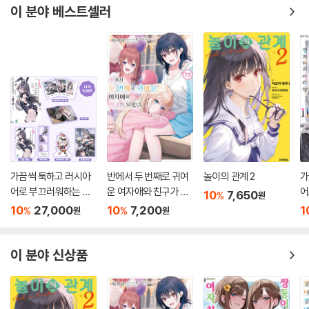
이 분야 베스트셀러
가끔씩 툭하고 러시아
반에서 두 번째로 귀여
놀이의 관계 2
가
어로 부끄러워하는 옆
운 여자애와 친구가 되
어
10
7,650
%
원
자리의 아랴 양 11 특별
었다 7.5
자
10
27,000
10
7,200
1
%
%
원
원
판
이 분야 신상품