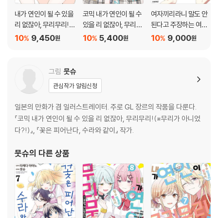
내가 연인이 될 수 있을
코믹 내가 연인이 될 수
여자끼리라니 말도 안
리 없잖아, 무리무리!
있을 리 없잖아, 무리무
된다고 주장하는 여자
(※무리가 아니었다?!)
리! (※무리가 아니었
애를 백일동안 철저하
10
9,450
10
5,400
10
9,000
%
%
%
원
원
원
SS집
다?!) 8
게 함락시키는 백합 이
야기 7
그림
뭇슈
관심작가 알림신청
일본의 만화가 겸 일러스트레이터. 주로 GL 장르의 작품을 다룬다.
『코믹 내가 연인이 될 수 있을 리 없잖아, 무리무리!(※무리가 아니었
다?!)』, 『꽃은 피어난다, 수라와 같이』 작가.
뭇슈
의 다른 상품