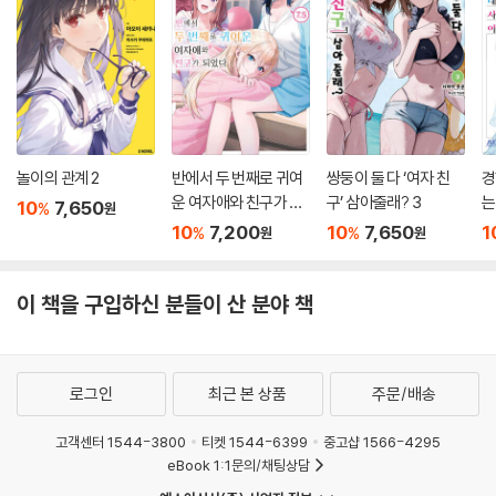
놀이의 관계 2
반에서 두 번째로 귀여
쌍둥이 둘 다 ‘여자 친
경
운 여자애와 친구가 되
구’ 삼아줄래? 3
는
10
7,650
%
원
었다 7.5
기
10
7,200
10
7,650
1
%
%
원
원
이 책을 구입하신 분들이 산 분야 책
로그인
최근 본 상품
주문/배송
고객센터 1544-3800
티켓 1544-6399
중고샵 1566-4295
eBook 1:1문의/채팅상담