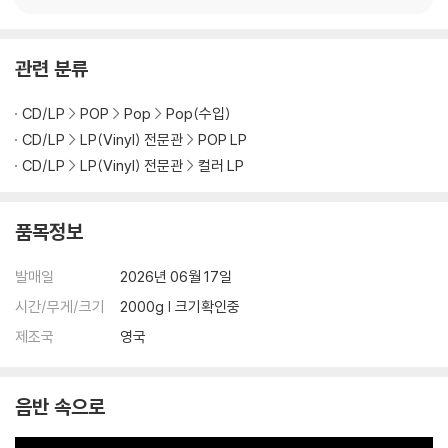
** 트랙리스트 TBA **
관련 분류
LP 구매시 참고 사항 안내드립니다.
CD/LP
POP
Pop
Pop(수입)
※ 재킷/구성품/포장 상태
CD/LP
LP(Vinyl) 전문관
POP LP
1) 제작/배송 과정에 따라 경미한 재킷 주름, 모서리 눌림, 갈라짐이 발생
CD/LP
LP(Vinyl) 전문관
컬러 LP
할 수 있으며 속지(이너 슬리브)는 디스크와의 접촉으로 인해 갈라질 수
있습니다.
품목정보
외관상 불량 확인되는 상품을 개봉 시엔 반품/교환 처리 불가합니다.
2) 디스크 라벨은 공정상 매끄럽게 부착되지 않을 수도 있으며 겉포장 비
발매일
2026년 06월 17일
닐은 품질보증대상이 아닙니다.
3) 일본 제작 LP는 대부분 겉비닐이 밀봉되어 있지 않습니다.
시간/무게/크기
2000g | 크기확인중
4) 디지털 다운로드 코드는 본사에서 공지 없이 증정 종료될 수 있습니다.
제조국
영국
※ 재생 불량
1) 침압 조절 기능이 없는 턴테이블을 사용하시는 경우, (주로 올인원 형태
음반 속으로
모델) 다이내믹 사운드의 편차가 큰 트랙을 재생할 때 이상 현상이 발생할
수 있습니다.