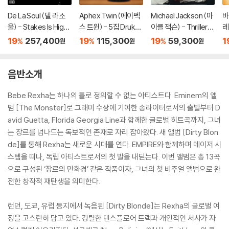
De La Soul (델 라 소
Aphex Twin (에이펙
Michael Jackson (마
바
울) - Stakes Is High
스 트윈) - 5집 Drukqs
이클 잭슨) - Thriller
레
[컬러 4LP]
[4LP]
[레드 앤 블랙 마블 LP]
B
19
257,400
19
115,300
19
59,300
1
%
%
%
원
원
원
il
1
음반소개
Bebe Rexha는 하나의 틀로 정의할 수 없는 아티스트다. Eminem의 앨
범 [The Monster]로 그래미 수상에 기여한 송라이터로서의 출발부터 D
avid Guetta, Florida Georgia Line과 함께한 글로벌 히트곡까지, 그녀
는 장르를 넘나드는 독보적인 존재로 자리 잡아왔다. 새 앨범 [Dirty Blon
de]를 통해 Rexha는 새로운 시대를 연다. EMPIRE와 함께하며 메이저 시
스템을 떠나, 독립 아티스트로서의 첫 발을 내딛는다. 이번 앨범은 총 13곡
으로 구성된 ‘장르의 만화경’ 같은 작품이자, 그녀의 첫 비주얼 앨범으로 완
전한 창작적 재탄생을 의미한다.
런던, 도쿄, 유럽 등지에서 녹음된 [Dirty Blonde]는 Rexha의 글로벌 여
정을 고스란히 담고 있다. 강렬한 댄스플로어 트랙과 개인적인 서사가 자