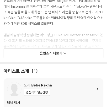
연스럽게 어우러진다. 선공개곡 ‘New Religion’에서는 Faithless의 클
래식 ‘Insomnia’를 재해석해 클럽 사운드로 이끈다. ‘Tokyo’는 일본에서
의 늦은 밤을 떠올리게 하는 드럼 앤 베이스 리듬을 중심으로 전개되며, ‘Ci
ke Cike’(DJ Snake 프로듀싱)는 알바니아적 뿌리를 반영한 언어적 요소
와 현대적인 808 베이스를 결합한다.
앨범의 감정적인 중심에는 리드 싱글 ‘I Like You Better Than Me’가 있
다. 이 곡은 팝 스타의 이미지를 걷어내고 불안과 자기 성찰이라는 주제를
솔직하게 다룬다. 팝 록적인 사운드 위에 날것의 감정을 담아낸 트랙이다.
‘Drink and a Little Love’에서는 저지 클럽 리듬과 컨트리 감성이 결합
음반소개 더보기
된 색다른 분위기를 보여주며, 전반적으로 [Dirty Blonde]는 자신의 방식
대로 음악을 만들어가는 아티스트의 선언과도 같은 작품이다. Rexha는
“예전의 나는 이제 없다”고 말하며, 더 단단해진 창작자로서 진짜 자신이
아티스트 소개
1
원하는 음악을 만들어가고 있음을 강조한다.
노래
Bebe Rexha
[Dirty Blonde]는 비주얼 앨범 형태로 제작되어 전 곡에 대한 뮤직비디오
가 순차적으로 공개될 예정이다. 이번 앨범은 2023년 이후 처음 선보이는
관심작가 알림신청
정규작이자, 독립 아티스트로서 발표하는 첫 앨범으로 Rexha의 음악적
비비 렉사
방향성과 태도의 변화를 보여주는 중요한 전환점이다.