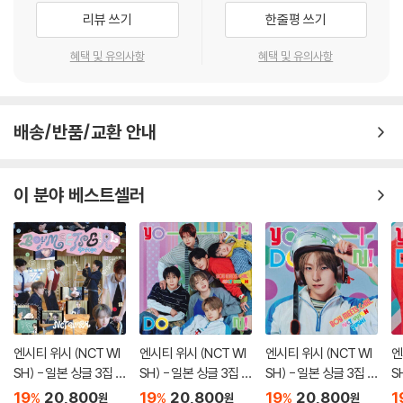
리뷰 쓰기
한줄평 쓰기
※ 컬러 디스크
아래에 해당하는 경우는 불량이 아니므로 개봉 후 반품/교환이 불가합니
혜택 및 유의사항
혜택 및 유의사항
다.
1) 컬러 디스크는 웹 이미지와 실제 색상이 차이가 날 수 있습니다.
2) 컬러 디스크의 특성상 제작 공정시 앨범마다 색상 차이가 나는 경우도
배송/반품/교환 안내
있습니다.
3) 컬러 디스크는 제작 과정에서 다른 색상 염료가 섞여 얼룩과 번짐, 반점
등이 발생할 수 있습니다.
이 분야 베스트셀러
※ 반품/교환 안내
1) 불량으로 인한 반품/교환 요청 시에는 불량 확인을 위해 개봉 시의 동영
상을 요청할 수 있으며, 동영상이 없는 경우 반품/교환이 제한될 수 있습니
다.
관련 사진과 동영상 및 재생 기기 모델명을 첨부하여 첨부하여 고객센터에
문의 바랍니다.
2) LP는 잦은 배송 과정에서 재킷에 손상이 발생할 가능성이 높고 재판매
엔시티 위시 (NCT WI
엔시티 위시 (NCT WI
엔시티 위시 (NCT WI
엔
SH) - 일본 싱글 3집 Y
SH) - 일본 싱글 3집 Y
SH) - 일본 싱글 3집 Y
S
가 어려우므로 신중한 구매를 부탁드립니다.
O-I-DON! / BOY ME
O-I-DON! / BOY ME
O-I-DON! / BOY ME
O
19
20,800
19
20,800
19
20,800
1
%
%
%
원
원
원