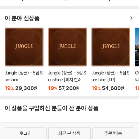
ETS GIRL [통상판 BO
ETS GIRL [통상판 YO
ETS GIRL [YUSHI Ve
ET
Y MEETS GIRL Ver.]
-I-DON! Ver.]
r.]
이 분야 신상품
Jungle (정글) - 5집 S
Jungle (정글) - 5집 S
Jungle (정글) - 5집 S
C
unshine
unshine [피치 컬러 L
unshine [LP]
씨
P]
19
29,300
19
57,200
19
54,600
1
%
%
%
원
원
원
이 상품을 구입하신 분들이 산 분야 상품
로그인
최근 본 상품
주문/배송