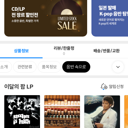
리뷰/한줄평
상품정보
배송/반품/교환
0
 소개
관련분류
품목정보
음반 속으로
이달의 팝 LP
알림신청