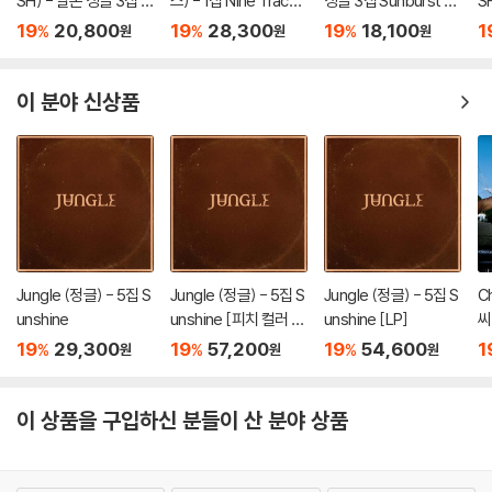
SH) - 일본 싱글 3집 Y
스) - 1집 Nine Track
싱글 3집 Sunburst [I
S
가 어려우므로 신중한 구매를 부탁드립니다.
O-I-DON! / BOY ME
Mind [LP]
NITIAL PRESS]
O
19
20,800
19
28,300
19
18,100
1
%
%
%
원
원
원
ETS GIRL [통상판 BO
E
Y MEETS GIRL Ver.]
r.]
이 분야 신상품
Jungle (정글) - 5집 S
Jungle (정글) - 5집 S
Jungle (정글) - 5집 S
C
unshine
unshine [피치 컬러 L
unshine [LP]
씨
P]
19
29,300
19
57,200
19
54,600
1
%
%
%
원
원
원
이 상품을 구입하신 분들이 산 분야 상품