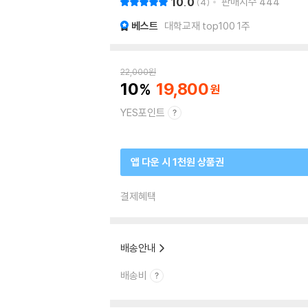
10.0
판매지수
444
4
베스트
대학교재 top100 1주
22,000
원
10
19,800
YES포인트
앱 다운 시 1천원 상품권
결제혜택
배송안내
배송비