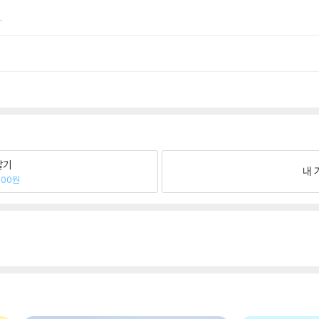
.
팔기
내 
300원