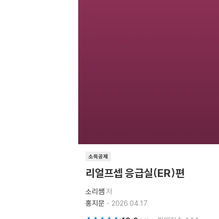
소득공제
리얼프셉 응급실(ER)편
소리쌤
저
홍지문
2026.04.17.