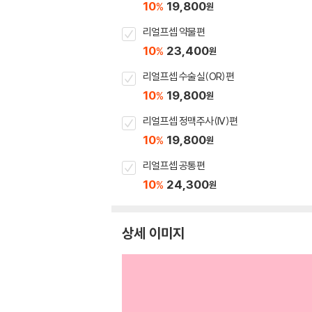
10
19,800
%
원
리얼프셉 약물편
10
23,400
%
원
리얼프셉 수술실(OR)편
10
19,800
%
원
리얼프셉 정맥주사(IV)편
10
19,800
%
원
리얼프셉 공통편
10
24,300
%
원
상세 이미지