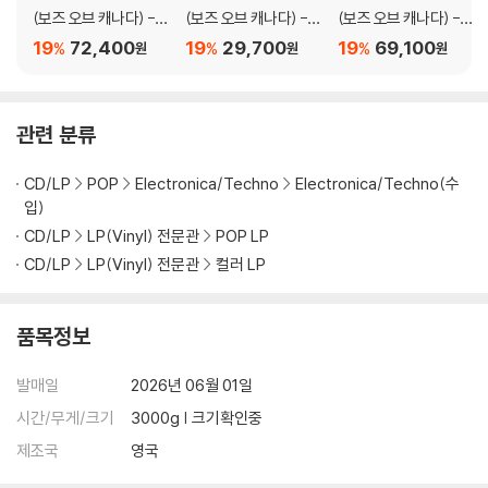
다.
(보즈 오브 캐나다) - 5
(보즈 오브 캐나다) - 5
(보즈 오브 캐나다) -
관련 사진과 동영상 및 재생 기기 모델명을 첨부하여 첨부하여 고객센터에
집 Inferno [2LP]
집 Inferno
Music Has The Right
19
72,400
19
29,700
19
69,100
%
%
%
원
원
원
문의 바랍니다.
To Children [2LP]
2) LP는 잦은 배송 과정에서 재킷에 손상이 발생할 가능성이 높고 재판매
가 어려우므로 신중한 구매를 부탁드립니다.
관련 분류
CD/LP
POP
Electronica/Techno
Electronica/Techno(수
입)
CD/LP
LP(Vinyl) 전문관
POP LP
CD/LP
LP(Vinyl) 전문관
컬러 LP
품목정보
발매일
2026년 06월 01일
시간/무게/크기
3000g | 크기확인중
제조국
영국