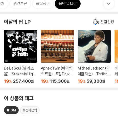
소개
관련분류
품목정보
음반 속으로
이달의 팝 LP
알림신청
De La Soul (델 라 소
Aphex Twin (에이펙
Michael Jackson (마
바
울) - Stakes Is High
스 트윈) - 5집 Drukqs
이클 잭슨) - Thriller
레
[컬러 4LP]
[4LP]
[레드 앤 블랙 마블 LP]
B
19
257,400
19
115,300
19
59,300
1
%
%
%
원
원
원
il
1
이 상품의 태그
#IDM
#전자음악