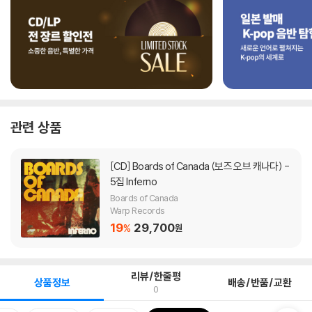
관련 상품
[CD]
Boards of Canada (보즈 오브 캐나다) -
5집 Inferno
Boards of Canada
Warp Records
19
29,700
%
원
리뷰/한줄평
상품정보
배송/반품/교환
0