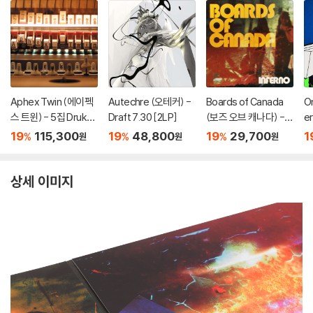
Aphex Twin (에이펙
Autechre (오테커) -
Boards of Canada
O
스 트윈) - 5집 Drukqs
Draft 7.30 [2LP]
(보즈 오브 캐나다) - 5
e
[4LP]
집 Inferno
네버
19
115,300
19
48,800
19
29,700
1
%
%
%
원
원
원
상세 이미지