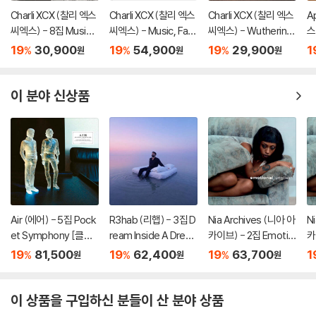
Charli XCX (찰리 엑스
Charli XCX (찰리 엑스
Charli XCX (찰리 엑스
A
씨엑스) - 8집 Music,
씨엑스) - Music, Fas
씨엑스) - Wuthering
스
Fashion, Film
hion, Film [LP]
Heights
[
19
30,900
19
54,900
19
29,900
1
%
%
%
원
원
원
이 분야 신상품
Air (에어) - 5집 Pock
R3hab (리햅) - 3집 D
Nia Archives (니아 아
N
et Symphony [클리
ream Inside A Drea
카이브) - 2집 Emotio
카
어 컬러 2LP]
m [마블 컬러 LP]
nal Junglist [블랙 &
na
19
81,500
19
62,400
19
63,700
1
%
%
%
원
원
원
화이트 마블 컬러 LP]
이 상품을 구입하신 분들이 산 분야 상품