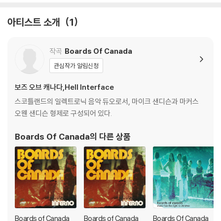
블 스핀들에 맞지 않는 경우에는 전용 제품 등을 이용하여 센터 홀을 조정
아티스트 소개
1
하시면 해결됩니다.
3) 디스크에 미세한 잔 흠집이 남아있거나 인쇄 면이 깨끗하지 않은 경우
가 있으며, 이는 상품의 불량이 아닙니다. 단, 재생에 이상이 있는 경우에는
작곡
Boards Of Canada
불량으로 인한 반품/교환이 가능합니다
관심작가 알림신청
※ 컬러 디스크
보즈 오브 캐나다,Hell Interface
아래에 해당하는 경우는 불량이 아니므로 개봉 후 반품/교환이 불가합니
스코틀랜드의 일렉트로닉 음악 듀오로서, 마이크 샌디슨과 마커스
다.
오웬 샌디슨 형제로 구성되어 있다.
1) 컬러 디스크는 웹 이미지와 실제 색상이 차이가 날 수 있습니다.
2) 컬러 디스크의 특성상 제작 공정시 앨범마다 색상 차이가 나는 경우도
Boards Of Canada
의 다른 상품
있습니다.
3) 컬러 디스크는 제작 과정에서 다른 색상 염료가 섞여 얼룩과 번짐, 반점
등이 발생할 수 있습니다.
※ 반품/교환 안내
1) 불량으로 인한 반품/교환 요청 시에는 불량 확인을 위해 개봉 시의 동영
상을 요청할 수 있으며, 동영상이 없는 경우 반품/교환이 제한될 수 있습니
Boards of Canada
Boards of Canada
Boards Of Canada