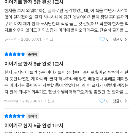
이야기로 한자 5급 완성 1교시
한자를 그저 외워야 하는 글자로만 생각했었는데, 이 책을 보면서 시각이
많이 달라졌어요. 글자 하나하나에 담긴 옛날이야기들이 정말 흥미롭더라
구요. 마치 제가 한자 도사님한테 직접 듣는 것 같았어요.덕분에 한자를 억
지로 외우지 않아도 자연스럽게 머리에 들어오더라구요. 단순히 글자를 익
히는 걸 넘어서, 이야기 속에 숨겨진 의미를 파악하면서 어휘력이랑 독해
p****1
2026.07.01.
신고
0
댓글
0
력까지 같이 늘어
종이책
이야기로 한자 5급 완성 1교시
한자 도사님이 들려주는 이야기들이 생각보다 흥미로웠어요. 딱딱하게 한
자 뜻만 나열된 게 아니라, 글자 하나하나에 얽힌 배경이나 유래를 재미있
는 이야기로 풀어줘서 지루할 틈이 없었네요. 왜 이 글자가 이렇게 생겼는
지 알게 되니까 외우기도 훨씬 수월하더라고요.가장 좋았던 건 한자를 그
냥 글자로만 보지 않고, 그 속에 담긴 조상들의 지혜나 생각을 엿볼 수 있었
f*****a
2026.06.17.
신고
0
댓글
0
다는 점이에요.
종이책
이야기로 한자 5급 완성 1교시