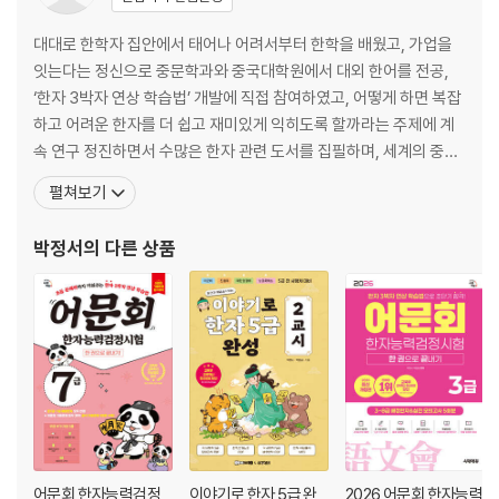
대대로 한학자 집안에서 태어나 어려서부터 한학을 배웠고, 가업을
잇는다는 정신으로 중문학과와 중국대학원에서 대외 한어를 전공,
‘한자 3박자 연상 학습법’ 개발에 직접 참여하였고, 어떻게 하면 복잡
하고 어려운 한자를 더 쉽고 재미있게 익히도록 할까라는 주제에 계
속 연구 정진하면서 수많은 한자 관련 도서를 집필하며, 세계의 중심
이 된 한자 문화권의 자유로운 교류를 위하여 한중일 상용한자 통일
펼쳐보기
에 앞장서고 있습니다. 저서로는 『어문회 한자능력검정시험 2, 3, 4,
5, 6, 7, 8급 한 권으로 끝내기』, 『진흥회 한자자격시험 2, 3급 한 권
박정서
의 다른 상품
으로 끝내기』 등 수십 종의 한자 관련
어문회 한자능력검정
이야기로 한자 5급 완
2026 어문회 한자능력