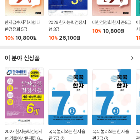
한자급수자격시험 대
2026 한자능력검정시
대한검정회 한자 준5급
어
한검정회 5급
험 3급
시
10
10,800
%
원
내
10
10,800
10
26,100
1
%
%
원
원
이 분야 신상품
2027 한자능력검정시
꾹꾹 눌러쓰는 한자 습
꾹꾹 눌러쓰는 한자 습
꾹
험 기출예상문제집 6급
관 7급 ②
관 7급 ③
관