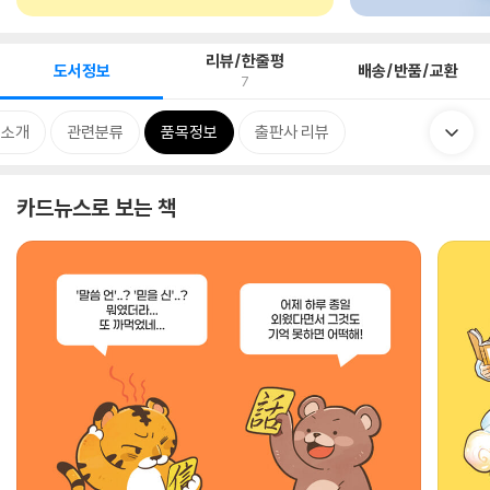
리뷰/한줄평
도서정보
배송/반품/교환
7
 소개
관련분류
품목정보
출판사 리뷰
카드뉴스로 보는 책