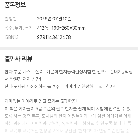
품목정보
발행일
2026년 07월 10일
쪽수, 무게, 크기
412쪽 | 190*260*30mm
ISBN13
9791143412478
출판사 리뷰
한자 부문 베스트 셀러 『어문회 한자능력검정시험 한 권으로 끝내기』 박정
서·박원길 저자 신간!
한자 도사님이 생생하게 들려주는 이야기로 완성하는 5급 한자!
재미있는 이야기로 읽고 즐기는 5급 한자!
이 책은 아이들이 5급 수준의 필수 한자를 쉽게 익혀 시험에 합격할 수 있
도록 하는 것은 물론, 도사님의 한자 어원풀이와 그에 얽힌 이야기를 이해
하는 과정에서 어휘력과 문해력, 독해력까지 향상될 수 있도록 합니다. 특
히 교육부 교육혁신 현상공모에서 당선된 ‘한자 3박자 연상 학습법’을 중