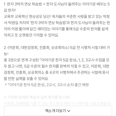
1. 한자 3박자 연상 학습법 + 한자 도사님이 들려주는 이야기로 배우는 5
급 한자!
교육부 교육혁신 현상공모 당선! 독자들의 꾸준한 사랑을 받고 있는 박정
서·박원길 저자의 ‘한자 3박자 연상 학습법’과 한자 도사님이 들려주는 한
자의 어원 풀이에 담긴 재미있는 이야기를 통해 5급 수준의 한자를 쉽게
익히고 또 오랫동안 기억할 수 있어요.
2. 〈어문회, 대한검정회, 진흥회, 상공회의소〉 5급 전 시행처 시험 대비 가
능!
총 3권으로 연계 구성된 『이야기로 한자 5급 완성』 1, 2, 3교시 수업을 모
두 듣고 나면, 5급 수준의 필수 한자를 완벽히 익힐 수 있고, 어문회, 대한
검정회, 진흥회, 상공회의소 총 4곳의 시행처에서 주관하는 시험에 응시
할 만한 실력을 갖출 수 있어요.
＊『이야기로 한자 5급 완성』 2교시, 3교시 순차 출간 예정.
3. 다양한 문제로 복습과 실력 체크를 동시에!
어휘력, 문해력을 기를 수 있는 퀴즈형 문제와 각 시행처별 기출 유형을 담
은 레벨업 문제로 배운 내용을 복습할 수 있고, 기출 문제 유형을 미리 풀어
책소개 더보기
보며 실력 체크를 할 수 있어요.