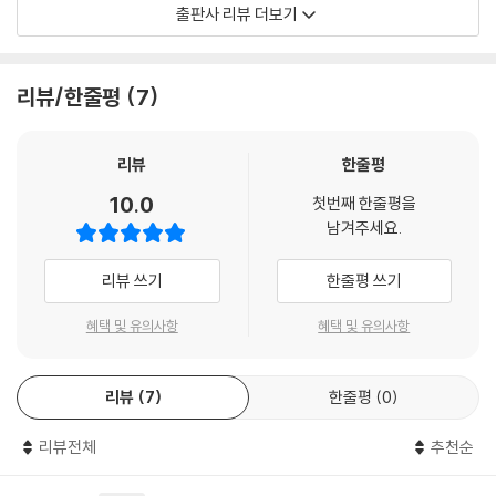
심으로 풀이된 5급 한자에, 한자 도사님의 특별한 어원풀이 이야기를 더해
출판사 리뷰 더보기
한자를 ‘암기’하는 것이 아닌 ‘읽고 즐길’ 수 있도록 합니다.
『이야기로 한자 5급 완성』 1~3교시를 학습하며 도사님의 한자 어원풀이
를 따라가다 보면, 한자의 구조를 분석해 암기하는 방법을 터득할 수 있고,
리뷰/한줄평
7
상위 급수의 새로운 한자를 만나더라도 도사님의 학습법이 적용된 나만의
방법으로 쉽게 학습할 수 있습니다.
리뷰
한줄평
재미있는 한자 이야기로 한자 급수 시험까지 한번에!
10.0
첫번째 한줄평을
1~3교시 수업을 모두 듣고 나면, 5급 수준의 필수 한자를 모두 익히게 되
남겨주세요.
므로 본인이 원하는 시행처의 시험을 골라 응시할 수 있습니다.
리뷰 쓰기
한줄평 쓰기
혜택 및 유의사항
혜택 및 유의사항
리뷰
7
한줄평
0
리뷰전체
추천순