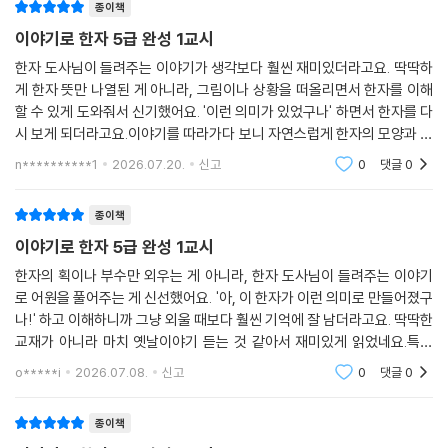
종이책
이야기로 한자 5급 완성 1교시
한자 도사님이 들려주는 이야기가 생각보다 훨씬 재미있더라고요. 딱딱하
게 한자 뜻만 나열된 게 아니라, 그림이나 상황을 떠올리면서 한자를 이해
할 수 있게 도와줘서 신기했어요. '이런 의미가 있었구나' 하면서 한자를 다
시 보게 되더라고요.이야기를 따라가다 보니 자연스럽게 한자의 모양과 뜻
이 연결되는 경험을 했어요. 억지로 외우지 않아도 저절로 머릿속에 남는
n**********1
2026.07.20.
신고
0
댓글
0
느낌이랄까요?
종이책
이야기로 한자 5급 완성 1교시
한자의 획이나 부수만 외우는 게 아니라, 한자 도사님이 들려주는 이야기
로 어원을 풀어주는 게 신선했어요. '아, 이 한자가 이런 의미로 만들어졌구
나!' 하고 이해하니까 그냥 외울 때보다 훨씬 기억에 잘 남더라고요. 딱딱한
교재가 아니라 마치 옛날이야기 듣는 것 같아서 재미있게 읽었네요.특히
한자 하나를 배우면서 그 한자가 들어간 다양한 어휘까지 함께 알려줘서
o*****i
2026.07.08.
신고
0
댓글
0
좋았어요. 그
종이책