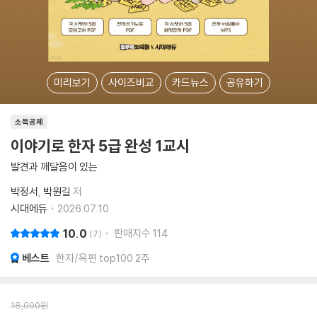
미리보기
사이즈비교
카드뉴스
공유하기
소득공제
이야기로 한자 5급 완성 1교시
발견과 깨달음이 있는
박정서
박원길
저
시대에듀
2026.07.10.
10.0
판매지수
114
7
베스트
한자/옥편 top100 2주
18,000
원