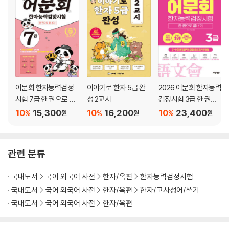
어문회 한자능력검정
이야기로 한자 5급 완
2026 어문회 한자능력
시험 7급 한 권으로 끝
성 2교시
검정시험 3급 한 권으
내기
로 끝내기
10
15,300
10
16,200
10
23,400
%
%
%
원
원
원
관련 분류
국내도서
국어 외국어 사전
한자/옥편
한자능력검정시험
국내도서
국어 외국어 사전
한자/옥편
한자/고사성어/쓰기
국내도서
국어 외국어 사전
한자/옥편