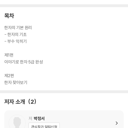
4. 한자 학습을 도와줄 부가 자료 4종 제공!
목차
① 각 시행처 5급 실전모의고사 PDF
응시를 원하는 시행처의 모의고사를 출력해 풀이하여 실전 감각을 기르고
한자의 기본 원리
실력을 점검할 수 있어요.
- 한자의 기초
- 부수 익히기
② 각 시행처 5급 배정한자 PDF
각 시행처의 5급 배정한자를 한눈에 확인할 수 있어요.
제1편
이야기로 한자 5급 완성
③ 한자쓰기노트 PDF
교재에 수록된 5급 배정한자를 써 보며 복습과 동시에 쓰기 실력을 키울
제2편
수 있어요.
한자 찾아보기
④ 한자 어원풀이 MP3
저자 소개
2
학습 시 한자 어원풀이를 함께 들으며 학습할 수 있도록 MP3 파일을 제공
해요.
저
박정서
관심작가 알림신청