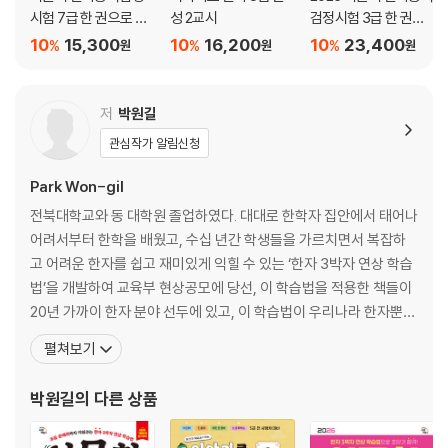
시험 7급 한 권으로 끝
성 2교시
검정시험 3급 한 권으
내기
로 끝내기
10
15,300
10
16,200
10
23,400
%
%
%
원
원
원
저
박원길
관심작가 알림신청
Park Won-gil
전북대학교와 동 대학원 졸업하였다. 대대로 한학자 집안에서 태어나
어려서부터 한학을 배웠고, 수십 년간 학생들을 가르치면서 복잡하
고 어려운 한자를 쉽고 재미있게 익힐 수 있는 ‘한자 3박자 연상 학습
법’을 개발하여 교육부 현상공모에 당선, 이 학습법을 적용한 책들이
20년 가까이 한자 분야 선두에 있고, 이 학습법이 우리나라 한자뿐만
아니라 중국어와 일본어 한자 학습법의 정도로 통일되었다. 12년간
펼쳐보기
[일간신문]에 「박원길의 생생 한자교실」을 연재하였고, 이제는 세계
의 중심이 된 한자문화권의 자유로운 교류를 위하여 한중일 상용한자
박원길
의 다른 상품
의 통일에 앞장서고 있다. 저서로는 『한자암기박사 1