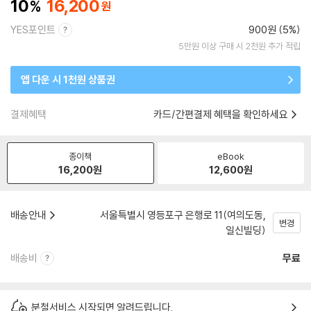
10
16,200
YES포인트
900원 (5%)
5만원 이상 구매 시 2천원 추가 적립
앱 다운 시 1천원 상품권
결제혜택
카드/간편결제 혜택을 확인하세요
종이책
eBook
16,200
원
12,600
원
배송안내
서울특별시 영등포구 은행로 11(여의도동,
변경
일신빌딩)
배송비
무료
분철서비스 시작되면 알려드립니다.