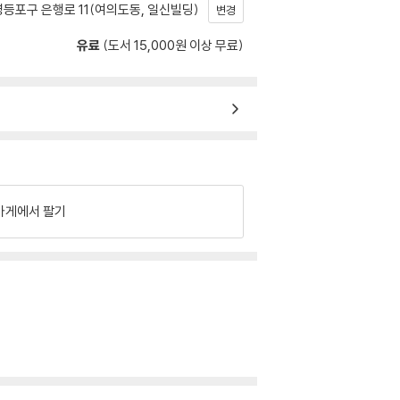
등포구 은행로 11(여의도동, 일신빌딩)
변경
유료
(도서 15,000원 이상 무료)
가게에서 팔기