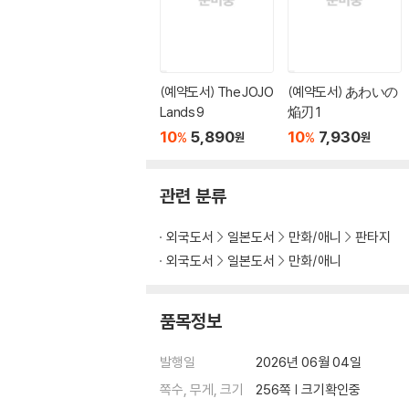
(예약도서) The JOJO
(예약도서) あわいの
Lands 9
焔刃 1
10
5,890
10
7,930
%
%
원
원
관련 분류
외국도서
일본도서
만화/애니
판타지
외국도서
일본도서
만화/애니
품목정보
발행일
2026년 06월 04일
쪽수, 무게, 크기
256쪽 | 크기확인중