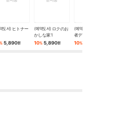
예약도서) ヒトナー
(예약도서) ロクのお
(예약도서) 2年B組 勇
(예약도
かしな家 1
者デストロイヤー
1
ず 1
5,890
10
5,890
10
5,890
10
6
%
%
%
%
원
원
원