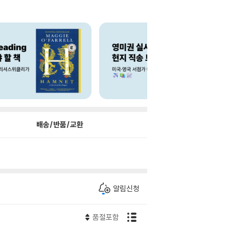
배송/반품/교환
알림신청
품절포함