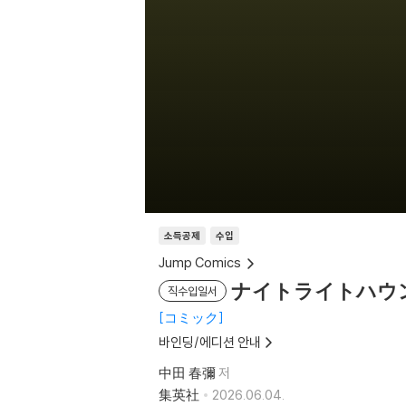
소득공제
수입
Jump Comics
ナイトライトハウン
직수입일서
コミック
바인딩/에디션 안내
中田 春彌
저
集英社
2026.06.04.