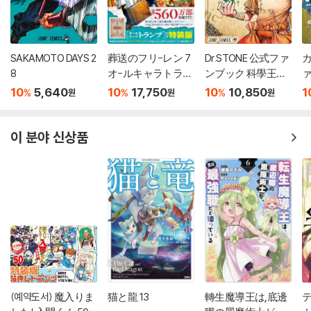
SAKAMOTO DAYS 2
葬送のフリ-レン 7
Dr.STONE 公式ファ
カ
8
オ-ルキャラトラン
ンブック 科學王國
ァ
プ付き特裝版
事典
10
5,640
10
17,750
10
10,850
1
%
%
%
원
원
원
이 분야 신상품
(예약도서) 魔入りま
猫と龍 13
轉生魔導王は,底邊
テ