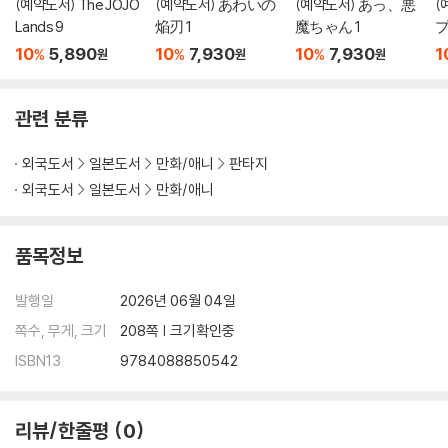
(예약도서) The JOJO
(예약도서) あわいの
(예약도서) あっ、悪
(
Lands 9
焔刃 1
魔ちゃん 1
プ
10
5,890
10
7,930
10
7,930
1
%
%
%
원
원
원
관련 분류
외국도서
일본도서
만화/애니
판타지
외국도서
일본도서
만화/애니
품목정보
발행일
2026년 06월 04일
쪽수, 무게, 크기
208쪽 | 크기확인중
ISBN13
9784088850542
리뷰/한줄평
0