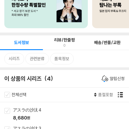
리뷰/한줄평
도서정보
배송/반품/교환
0
시리즈
관련분류
품목정보
이 상품의 시리즈
4
알림신청
전체선택
품절포함
アスラの沙汰 4
8,680
원
アスラの沙汰 3