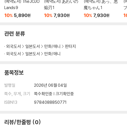
(예약도서) The JOJO
(예약도서) あわいの
(예약도서) あっ、悪
(
Lands 9
焔刃 1
魔ちゃん 1
プ
10
5,890
10
7,930
10
7,930
1
%
%
%
원
원
원
관련 분류
외국도서
일본도서
만화/애니
판타지
외국도서
일본도서
만화/애니
품목정보
발행일
2026년 06월 04일
쪽수, 무게, 크기
쪽수확인중 | 크기확인중
ISBN13
9784088850771
리뷰/한줄평
0