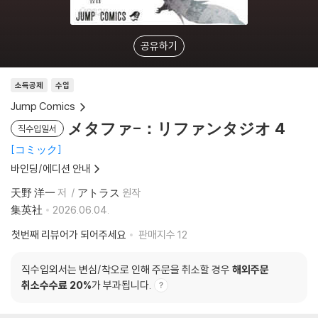
공유하기
소득공제
수입
Jump Comics
メタファ-：リファンタジオ 4
직수입일서
コミック
바인딩/에디션 안내
天野 洋一
저
アトラス
원작
集英社
2026.06.04.
첫번째 리뷰어가 되어주세요
판매지수
12
직수입외서는 변심/착오로 인해 주문을 취소할 경우
해외주문
취소수수료 20%
가 부과됩니다.