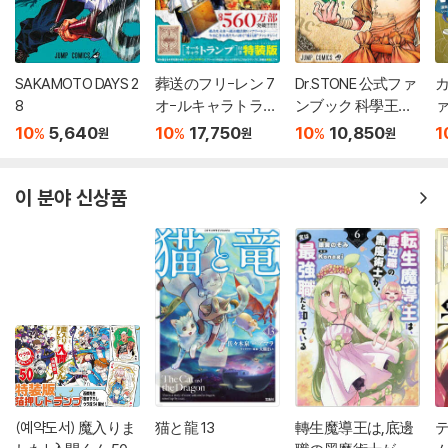
SAKAMOTO DAYS 2
葬送のフリ-レン 7
Dr.STONE 公式ファ
カ
8
オ-ルキャラトラン
ンブック 科學王國
ァ
プ付き特裝版
事典
10
5,640
10
17,750
10
10,850
1
%
%
%
원
원
원
이 분야 신상품
(예약도서) 魔入りま
猫と龍 13
轉生魔導王は,底邊
テ