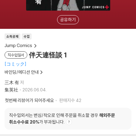
공유하기
소득공제
수입
Jump Comics
伴天連怪談 1
직수입일서
コミック
바인딩/에디션 안내
三木 有
저
集英社
2026.06.04.
첫번째 리뷰어가 되어주세요
판매지수
42
직수입외서는 변심/착오로 인해 주문을 취소할 경우
해외주문
취소수수료 20%
가 부과됩니다.