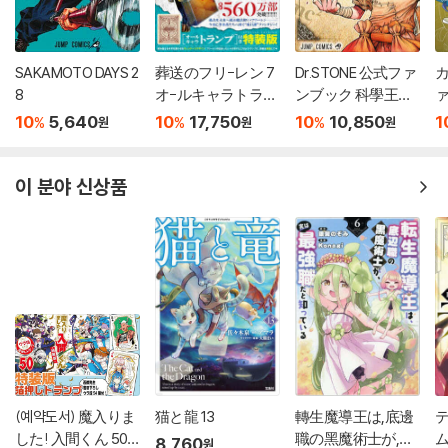
SAKAMOTO DAYS 2
葬送のフリ-レン 7
Dr.STONE 公式ファ
カ
8
オ-ルキャラトラン
ンブック 科學王國
ァ
プ付き特裝版
事典
10
5,640
10
17,750
10
10,850
1
%
%
%
원
원
원
이 분야 신상품
(예약도서) 魔入りま
猫と龍 13
轉生魔導王は,底邊
テ
した! 入間くん 50
職の黑魔術士が,實
8,760
원