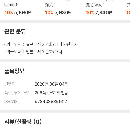
Lands 9
焔刃 1
魔ちゃん 1
プ
10
5,890
10
7,930
10
7,930
1
%
%
%
원
원
원
관련 분류
외국도서
일본도서
만화/애니
판타지
외국도서
일본도서
만화/애니
품목정보
발행일
2026년 06월 04일
쪽수, 무게, 크기
208쪽 | 크기확인중
ISBN13
9784088851617
리뷰/한줄평
0