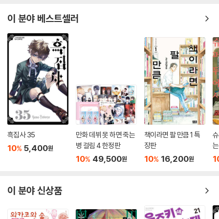
이 분야 베스트셀러
흑집사 35
만화 데뷔 못 하면 죽는
책이라면 팔 만큼 1 특
슈
병 걸림 4 한정판
장판
는
10
5,400
%
원
10
49,500
10
16,200
1
%
%
원
원
이 분야 신상품