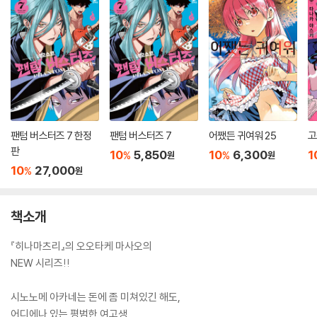
팬텀 버스터즈 7 한정
팬텀 버스터즈 7
어쨌든 귀여워 25
고
판
10
5,850
10
6,300
1
%
%
원
원
10
27,000
%
원
책소개
『히나마츠리』의 오오타케 마사오의
NEW 시리즈!!
시노노메 아카네는 돈에 좀 미쳐있긴 해도,
어디에나 있는 평범한 여고생.