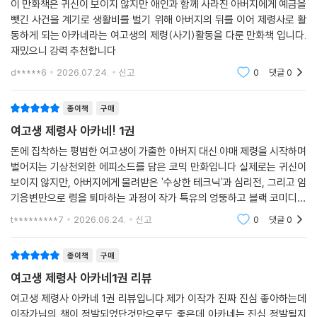
이 만화책은 귀신이 보이지 않지만 애인과 함께 사라진 아버지에게 예금을
뺏긴 사건을 계기로 생활비를 벌기 위해 아버지의 뒤를 이어 제령사로 활
동하게 되는 아카네라는 여고생의 제령(사기)활동을 다룬 만화책 입니다.
재밌으니 강력 추천합니다
d*****6
2026.07.24.
신고
0
댓글
0
종이책
구매
여고생 제령사 아카네! 1권
돈에 집착하는 평범한 여고생이 가출한 아버지 대신 야매 제령을 시작하며
벌어지는 기상천외한 에피소드를 담은 코믹 만화입니다 실제로는 귀신이
보이지 않지만, 아버지에게 물려받은 '수상한 테크닉'과 심리전, 그리고 임
기응변만으로 령을 퇴마하는 과정이 작가 특유의 엉뚱하고 블랙 코미디적
인 연출과 완벽하게 어우러집니다. 진지한 퇴마물보다는 특유의 병맛 유머
t*********7
2026.06.24.
신고
0
댓글
0
와 시원한 전개
종이책
구매
여고생 제령사 아카네1권 리뷰
여고생 제령사 아카네 1권 리뷰입니다.제가 이작가 진짜 진심 좋아하는데
이작가님의 책이 정발되었단것만으로도 좋은데 아카네는 진심 정발될지