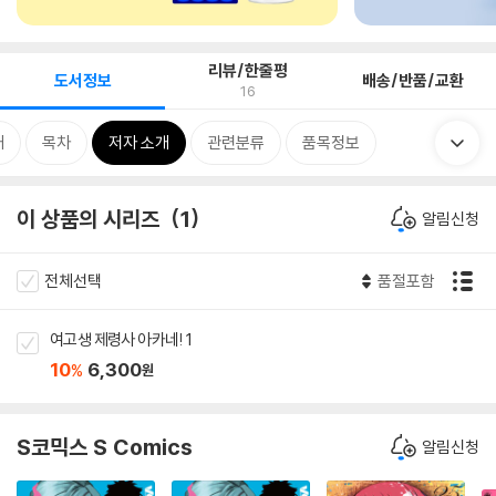
리뷰/한줄평
도서정보
배송/반품/교환
16
개
목차
저자 소개
관련분류
품목정보
이 상품의 시리즈
1
알림신청
전체선택
품절포함
여고생 제령사 아카네! 1
10
6,300
%
원
S코믹스 S Comics
알림신청