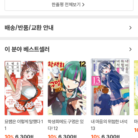
한줄평 전체보기
배송/반품/교환 안내
이 분야 베스트셀러
묘쌤은 이렇게 말했다 1
학생회에도 구멍은 있
내 마음의 위험한 녀석
마
1
다! 12
13
1
10
6,300
10
6,300
10
6,300
%
%
%
원
원
원