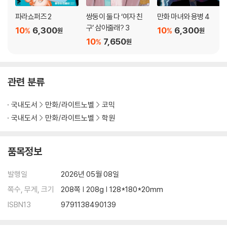
파라쇼퍼즈 2
쌍둥이 둘 다 ‘여자 친
만화 마녀와 용병 4
구’ 삼아줄래? 3
10
6,300
10
6,300
%
%
원
원
10
7,650
%
원
관련 분류
국내도서
만화/라이트노벨
코믹
국내도서
만화/라이트노벨
학원
품목정보
발행일
2026년 05월 08일
쪽수, 무게, 크기
208쪽 | 208g | 128*180*20mm
ISBN13
9791138490139