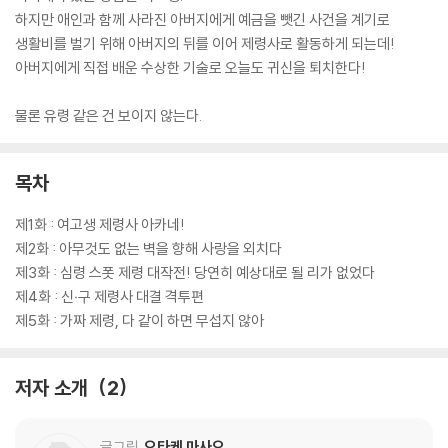
하지만 애인과 함께 사라진 아버지에게 예금을 뺏긴 사건을 계기로
생활비를 벌기 위해 아버지의 뒤를 이어 제령사로 활동하게 되는데!
아버지에게 직접 배운 수상한 기술로 오늘도 귀신을 퇴치한다!
물론 유령 같은 건 보이지 않는다.
목차
제1화 : 여고생 제령사 아카네!
제2화 : 아무것도 없는 벽을 향해 사랑을 외치다
제3화 : 심령 스폿 제령 대작전! 당연히 예상대로 될 리가 없었다
제4화 : 신‧구 제령사 대결 격투편
제5화 : 가짜 제령, 다 같이 하면 무섭지 않아
저자 소개
2
글그림
오타케 마사오