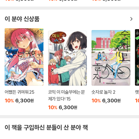
이 분야 신상품
어쨌든 귀여워 25
코믹 이 미술부에는 문
숫자로 놀자. 2
렛
제가 있다! 15
10
6,300
10
6,300
1
%
%
원
원
10
6,300
%
원
이 책을 구입하신 분들이 산 분야 책