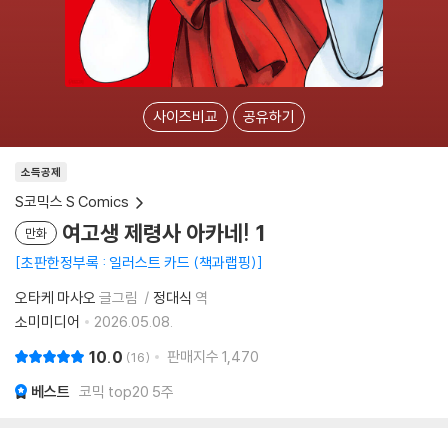
사이즈비교
공유하기
소득공제
S코믹스 S Comics
여고생 제령사 아카네! 1
만화
초판한정부록 : 일러스트 카드 (책과랩핑)
오타케 마사오
글그림
정대식
역
소미미디어
2026.05.08.
10.0
판매지수
1,470
16
베스트
코믹 top20 5주