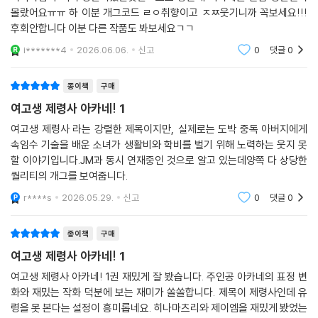
몰랐어요ㅠㅠ 하 이분 개그코드 ㄹㅇ취향이고 ㅈㅉ웃기니까 꼭보세요!!!
후회안합니다 이분 다른 작품도 봐보세요ㄱㄱ
i*******4
2026.06.06.
신고
0
댓글
0
종이책
구매
여고생 제령사 아카네! 1
여고생 제령사 라는 강렬한 제목이지만, 실제로는 도박 중독 아버지에게
속임수 기술을 배운 소녀가 생활비와 학비를 벌기 위해 노력하는 웃지 못
할 이야기입니다.JM과 동시 연재중인 것으로 알고 있는데양쪽 다 상당한
퀄리티의 개그를 보여줍니다.
r****s
2026.05.29.
신고
0
댓글
0
종이책
구매
여고생 제령사 아카네! 1
여고생 제령사 아카네! 1권 재밌게 잘 봤습니다. 주인공 아카네의 표정 변
화와 재밌는 작화 덕분에 보는 재미가 쏠쏠합니다. 제목이 제령사인데 유
령을 못 본다는 설정이 흥미롭네요. 히나마츠리와 제이엠을 재밌게 봤었는