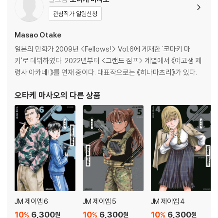
관심작가 알림신청
Masao Otake
일본의 만화가 2009년 <Fellows!> Vol.6에 게재한 '코마키 마
키'로 데뷔하였다. 2022년부터 <그랜드 점프> 계열에서 《여고생 제
령사 아카네!》를 연재 중이다. 대표작으로는 《히나마츠리》가 있다.
오타케 마사오
의 다른 상품
JM 제이엠 6
JM 제이엠 5
JM 제이엠 4
10
6,300
10
6,300
10
6,300
%
%
%
원
원
원