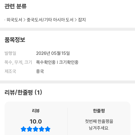
관련 분류
외국도서
중국도서/기타 아시아 도서
잡지
품목정보
발행일
2026년 05월 15일
쪽수, 무게, 크기
쪽수확인중 | 크기확인중
제조국
중국
리뷰/한줄평
1
리뷰
한줄평
10.0
첫번째 한줄평을
남겨주세요.