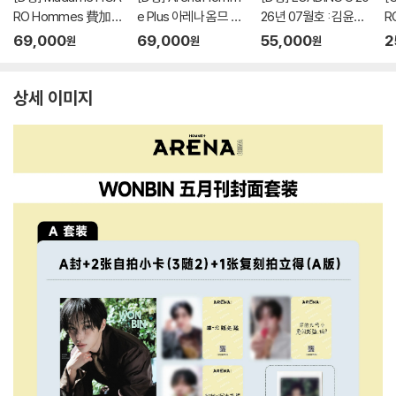
RO Hommes 費加
e Plus 아레나 옴므 플
26년 07월호 : 김윤식
R
羅男士 마담 피가로 옴
러스 중국 2026년 05
&박시우 커버 (A형 잡
羅
69,000
69,000
55,000
2
원
원
원
므 비가라남사 중국 20
월 : 라이즈 (RIIZE) 원
지+B형 잡지+C형 잡
므
26년 08월 : 김윤식&
빈 커버 (A형 잡지+B
지+카드 18장)
2
박시우 커버 (A형 잡지
형 잡지+C형 잡지+애
박
상세 이미지
+B형 잡지+C형 잡지
장판 잡지+카드 15장
/
+랜덤 카드 35장+인
+인생네컷 1장)
8
생 네컷 1장)
+
각