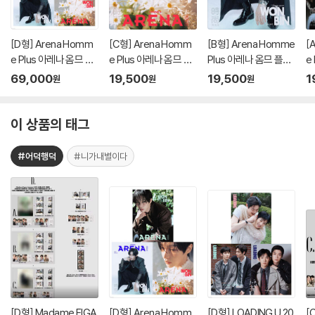
[D형] Arena Homm
[C형] Arena Homm
[B형] Arena Homme
[
e Plus 아레나 옴므 플
e Plus 아레나 옴므 플
Plus 아레나 옴므 플러
e
러스 중국 2026년 05
러스 중국 2026년 05
스 중국 2026년 05월 :
러
69,000
19,500
19,500
1
원
원
원
월 : 라이즈 (RIIZE) 원
월 : 라이즈 (RIIZE) 원
라이즈 (RIIZE) 원빈 커
월
빈 커버 (A형 잡지+B
빈 커버 (C형 잡지+랜
버 (B형 잡지+랜덤 카
빈
형 잡지+C형 잡지+애
덤 카드 3장)
드 3장)
덤
이 상품의 태그
장판 잡지+카드 15장
+인생네컷 1장)
#어덕행덕
#니가내별이다
[D형] Madame FIGA
[D형] Arena Homm
[D형] LOADING U 20
[