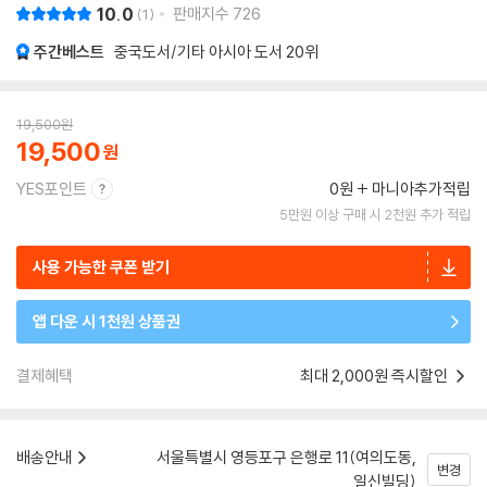
10.0
판매지수
726
1
주간베스트
중국도서/기타 아시아 도서
20위
19,500
원
19,500
YES포인트
0원
마니아추가적립
5만원 이상 구매 시 2천원 추가 적립
사용 가능한 쿠폰 받기
앱 다운 시 1천원 상품권
결제혜택
최대 2,000원 즉시할인
배송안내
서울특별시 영등포구 은행로 11(여의도동,
변경
일신빌딩)