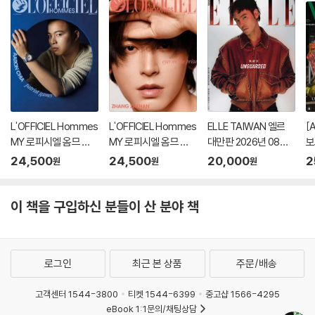
+랜덤 카드 35장+인
+인생네컷 1장)
8
생 네컷 1장)
+
각
L'OFFICIEL Hommes
L'OFFICIEL Hommes
ELLE TAIWAN 엘르
[
MY 로피시엘 옴므 말
MY 로피시엘 옴므 말
대만판 2026년 08월
보
레이시아 2026년 08
레이시아 2026년 07
호 임정억, 원경천 커버
월
24,500
24,500
20,000
2
원
원
원
월호 : Aaron Chia 커
월호 : 장철한 (Zhang
랜덤 출고 (잔나비 인터
형
버
Zhehan) 커버
뷰 8페이지 수록)
이 책을 구입하신 분들이 산 분야 책
로그인
최근 본 상품
주문/배송
고객센터 1544-3800
티켓 1544-6399
중고샵 1566-4295
eBook 1:1문의/채팅상담