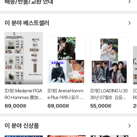
배송/반품/교환 안내
이 분야 베스트셀러
[D형] Madame FIGA
[D형] Arena Homm
[D형] LOADING U 20
[
RO Hommes 費加
e Plus 아레나 옴므 플
26년 07월호 : 김윤식
R
羅男士 마담 피가로 옴
러스 중국 2026년 05
&박시우 커버 (A형 잡
羅
69,000
69,000
55,000
2
원
원
원
므 비가라남사 중국 20
월 : 라이즈 (RIIZE) 원
지+B형 잡지+C형 잡
므
26년 08월 : 김윤식&
빈 커버 (A형 잡지+B
지+카드 18장)
2
박시우 커버 (A형 잡지
형 잡지+C형 잡지+애
박
이 분야 신상품
+B형 잡지+C형 잡지
장판 잡지+카드 15장
/