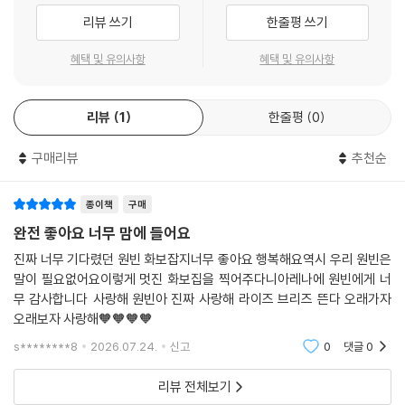
리뷰 쓰기
한줄평 쓰기
혜택 및 유의사항
혜택 및 유의사항
리뷰
1
한줄평
0
구매리뷰
추천순
종이책
구매
완전 좋아요 너무 맘에 들어요
진짜 너무 기다렸던 원빈 화보잡지너무 좋아요 행복해요역시 우리 원빈은
말이 필요없어요이렇게 멋진 화보집을 찍어주다니아레나에 원빈에게 너
무 감사합니다 사랑해 원빈아 진짜 사랑해 라이즈 브리즈 뜬다 오래가자
오래보자 사랑해🧡🧡🧡🧡
s********8
2026.07.24.
신고
0
댓글
0
리뷰 전체보기