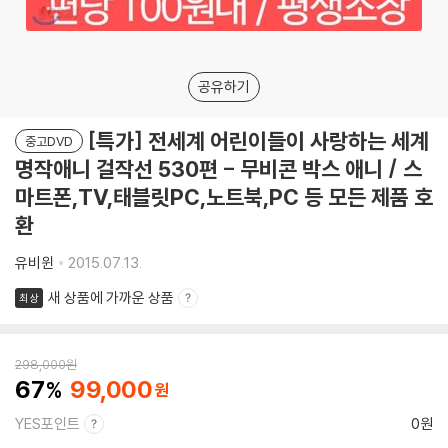
공유하기
[특가] 전세계 어린이들이 사랑하는 세계
중고DVD
명작애니 걸작선 530편 - 무비콘 박스 애니 / 스
마트폰,TV,태블릿PC,노트북,PC 등 모든 제품 호
환
유비윈
2015.07.13.
새 상품에 가까운 상품
최상
298,000
원
67
99,000
YES포인트
0원