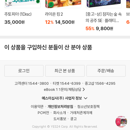
주토피아 (1Disc)
라이온 킹 2
[중고-상] 잠자는 숲 속
브
의 공주 SE : 플래티넘
35,000
12
14,500
6
%
원
원
에디션 (2Disc)
55
9,800
%
원
이 상품을 구입하신 분들이 산 분야 상품
로그인
최근 본 상품
주문/배송
고객센터 1544-3800
티켓 1544-6399
중고샵 1566-4295
eBook 1:1문의/채팅상담
예스이십사(주) 사업자 정보
이용약관
개인정보처리방침
청소년보호정책
PC버전
회사소개
거래처관계자께
도서홍보
광고
Copyright © YES24 Corp. All Rights Reserved.