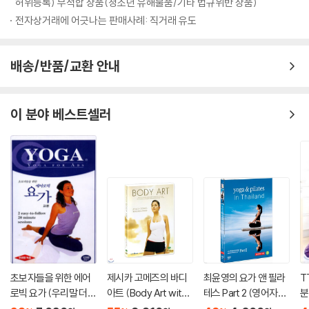
허위등록) 부적합 상품(청소년 유해물품/기타 법규위반 상품)
전자상거래에 어긋나는 판매사례: 직거래 유도
배송/반품/교환 안내
이 분야 베스트셀러
초보자들을 위한 에어
제시카 고메즈의 바디
최윤영의 요가 앤 필라
T
로빅 요가 (우리말 더
아트 (Body Art with J
테스 Part 2 (영어자
분
빙)
essica Gomes DVD)
막)