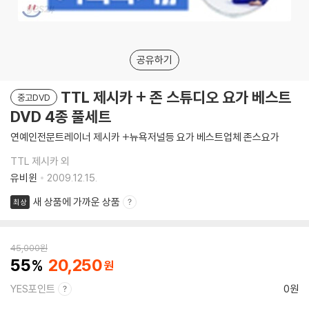
공유하기
TTL 제시카 + 존 스튜디오 요가 베스트
중고DVD
DVD 4종 풀세트
연예인전문트레이너 제시카 +뉴욕저널등 요가 베스트업체 존스요가
TTL 제시카 외
유비윈
2009.12.15.
새 상품에 가까운 상품
최상
45,000
원
55
20,250
YES포인트
0원