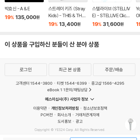
박효신 - A & E
스트레이 키즈 (Stray
스텔라이브 (STELLIV
Yo
Kids) - THIS & THAT
E) - STELLIVE Cliche
O
19
135,000
%
원
[FANS ALBUM VER.]
1st EP 「Colorful Stro
Ke
19
13,400
19
31,600
1
%
%
원
원
kes」 - PhotoCard V
er. [4종 SET]
이 상품을 구입하신 분들이 산 분야 상품
로그인
최근 본 상품
주문/배송
고객센터 1544-3800
티켓 1544-6399
중고샵 1566-4295
eBook 1:1문의/채팅상담
예스이십사(주) 사업자 정보
이용약관
개인정보처리방침
청소년보호정책
PC버전
회사소개
거래처관계자께
도서홍보
광고
Copyright © YES24 Corp. All Rights Reserved.
MATOM7