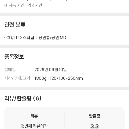
니다.
6. 작동 시간 : 약 4시간
단, 상품 개봉 후 제품의 재판매가 불가능하거나 가치가 하락할 경우 반품
처리가 불가합니다.
관련 분류
※ 상품의 교환을 위해 불량 확인을 위한 근거 자료(개봉 전후의 동영상 등)
를 요청할 수 있으며, 소비자의 과실로 입증될 경우 교환이 제한될 수 있습
CD/LP
스타샵
응원봉/공연 MD
니다.
품목정보
발매일
2026년 06월 10일
시간/무게/크기
1800g | 120*100*250mm
리뷰/한줄평
6
리뷰
한줄평
3.3
첫번째 리뷰어가