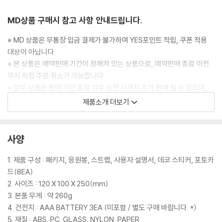
MD상품 구매시 참고 사항 안내드립니다.
※ MD 상품은 무통장 입금 결제가 불가하며 YES포인트 적립, 쿠폰 적용
대상이 아닙니다.
※ 본 상품은 예약판매 기간이 정해져 있는 상품으로, 예약판매 종료 이전
까지 직접 주문 취소가 가능합니다.
※ 일부 상품은 판매 기간 종료 이후 소진 시까지 추가 판매 될 수 있으며,
준비된 재고 소진 시 예고없이 조기 종료될 수 있습니다.
제품소개 더보기
※ 주문 전 발매일을 반드시 확인 바라며, 상기 발매일은 추후 제작상의 사
유로 변경될 수 있습니다.
※ MD별 배송 일정이 상이하며, 주문하신 모든 MD가 배송 준비되었을 때
사양
함께 배송됩니다.
※ 멤버 / 사이즈 별 상품의 경우 구매하고자 하시는 버전을 정확히 확인 후
1. 제품 구성 : 패키지, 응원봉, 스트랩, 사용자 설명서, 데코 스티커, 포토카
구매 부탁 드립니다.
드(8EA)
※ 외부 케이스는 상품을 보호하기 위한 보호재로, 케이스의 경미한 스크래
2. 사이즈 : 120 X 100 X 250(mm)
치 및 변색 등은 제품의 하자가 아님을 알려드립니다.
3. 본품 무게 : 약 260g
※ 외관상 불량으로 인한 반품 접수는 가급적 미개봉 상태로 문의를 부탁드
4. 건전지 : AAA BATTERY 3EA (미포함 / 별도 구매 바랍니다. *)
리며, 내부 구성품 불량에 한 해 해당 구성품만 별도로 교환 처리가 가능합
5. 재질 : ABS, PC, GLASS, NYLON, PAPER