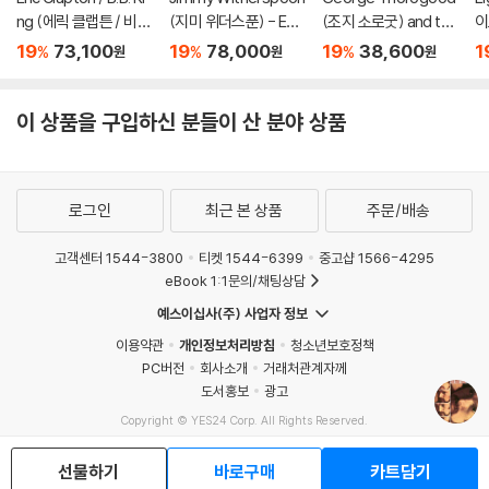
ng (에릭 클랩튼 / 비비
(지미 위더스푼) - Eve
(조지 소로굿) and the
이
킹) - Riding With Th
nin' Blues [LP]
Destroyers - The B
Bl
19
73,100
19
78,000
19
38,600
1
%
%
%
원
원
원
e King [골드 컬러 2L
addest Show on Ear
pk
P]
th: Greatest Hits Liv
e [LP]
이 상품을 구입하신 분들이 산 분야 상품
로그인
최근 본 상품
주문/배송
고객센터 1544-3800
티켓 1544-6399
중고샵 1566-4295
eBook 1:1문의/채팅상담
예스이십사(주) 사업자 정보
이용약관
개인정보처리방침
청소년보호정책
PC버전
회사소개
거래처관계자께
도서홍보
광고
Copyright © YES24 Corp. All Rights Reserved.
MATOM13
선물하기
바로구매
카트담기