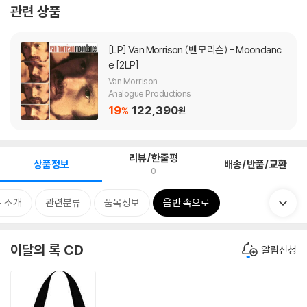
관련 상품
[LP]
Van Morrison (밴 모리슨) - Moondanc
e [2LP]
Van Morrison
Analogue Productions
19
122,390
%
원
리뷰/한줄평
상품정보
배송/반품/교환
0
 소개
관련분류
품목정보
음반 속으로
이달의 록 CD
알림신청