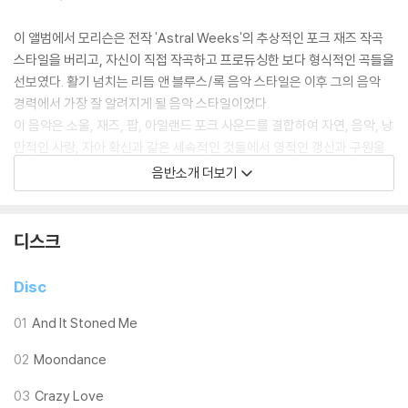
이 앨범에서 모리슨은 전작 'Astral Weeks'의 추상적인 포크 재즈 작곡
스타일을 버리고, 자신이 직접 작곡하고 프로듀싱한 보다 형식적인 곡들을
선보였다. 활기 넘치는 리듬 앤 블루스/록 음악 스타일은 이후 그의 음악
경력에서 가장 잘 알려지게 될 음악 스타일이었다.
이 음악은 소울, 재즈, 팝, 아일랜드 포크 사운드를 결합하여 자연, 음악, 낭
만적인 사랑, 자아 확신과 같은 세속적인 것들에서 영적인 갱신과 구원을
찾는 것에 대한 노래들을 담았다.
음반소개 더보기
'Moondance'는 모리슨을 주요 팝 음악 아티스트로 자리매김하게 하는
데 기여했으며, 타이틀곡을 포함한 여러 곡들은 1970년대 초 FM 라디오
디스크
에서 큰 인기를 얻었다. 롤링 스톤이 선정한 역대 최고의 앨범 500선에서
Moondance가 120위에 올랐다. 매튜 루트한스가 마스터링 랩에서 DSD
Disc
로 마스터링했다. (오리지널 마스터 테이프를 24/192 디지털 전송 방식으
로 마스터링하고, 마스터링 랩의 아날로그 진공관 시스템을 통해 EQ 작업
01
And It Stoned Me
을 거쳤다). 멜로디, 분위기, 그리고 로맨스 - 모리슨의 가장 자연스럽고
02
Moondance
영감 넘치는 모습을 느껴보세요!
03
Crazy Love