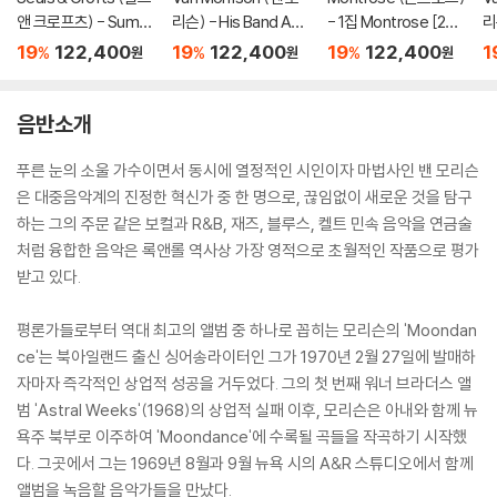
앤 크로프츠) - Summ
리슨) - His Band And
- 1집 Montrose [2L
리
er Breeze [2LP]
The Street Choir [2L
P]
[
19
122,400
19
122,400
19
122,400
1
%
%
%
원
원
원
P]
음반소개
푸른 눈의 소울 가수이면서 동시에 열정적인 시인이자 마법사인 밴 모리슨
은 대중음악계의 진정한 혁신가 중 한 명으로, 끊임없이 새로운 것을 탐구
하는 그의 주문 같은 보컬과 R&B, 재즈, 블루스, 켈트 민속 음악을 연금술
처럼 융합한 음악은 록앤롤 역사상 가장 영적으로 초월적인 작품으로 평가
받고 있다.
평론가들로부터 역대 최고의 앨범 중 하나로 꼽히는 모리슨의 'Moondan
ce'는 북아일랜드 출신 싱어송라이터인 그가 1970년 2월 27일에 발매하
자마자 즉각적인 상업적 성공을 거두었다. 그의 첫 번째 워너 브라더스 앨
범 'Astral Weeks'(1968)의 상업적 실패 이후, 모리슨은 아내와 함께 뉴
욕주 북부로 이주하여 'Moondance'에 수록될 곡들을 작곡하기 시작했
다. 그곳에서 그는 1969년 8월과 9월 뉴욕 시의 A&R 스튜디오에서 함께
앨범을 녹음할 음악가들을 만났다.