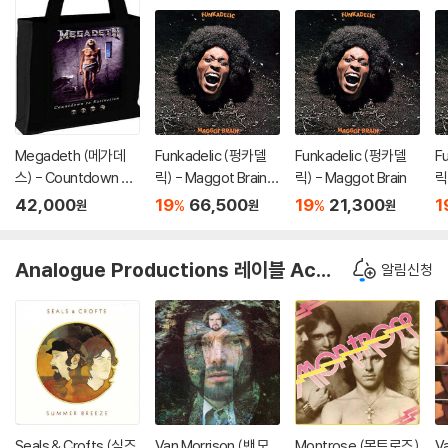
Megadeth (메가데
Funkadelic (펑카델
Funkadelic (펑카델
F
스) - Countdown To
릭) - Maggot Brain
릭) - Maggot Brain
릭
Extinction 캔버스 쇼
[SACD Hybrid]
[
42,000
19
66,500
19
21,300
1
%
%
원
원
원
퍼백
Analogue Productions 레이블 Acoustic Sounds 40 시리즈
알림신청
Seals & Crofts (실즈
Van Morrison (밴 모
Montrose (몬트로즈)
V