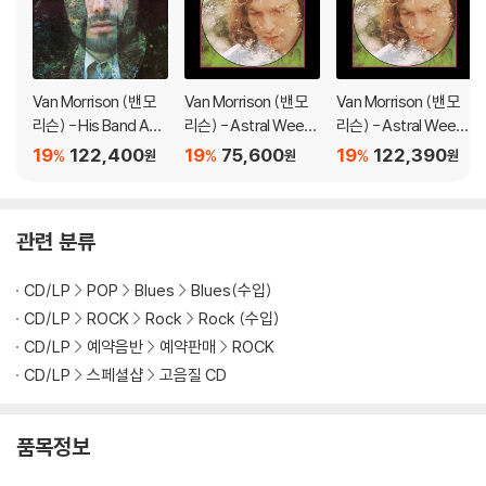
Van Morrison (밴 모
Van Morrison (밴 모
Van Morrison (밴 모
리슨) - His Band And
리슨) - Astral Week
리슨) - Astral Week
The Street Choir [2L
s [SACD Hybrid]
s [2LP]
19
122,400
19
75,600
19
122,390
%
%
%
원
원
원
P]
관련 분류
CD/LP
POP
Blues
Blues(수입)
CD/LP
ROCK
Rock
Rock (수입)
CD/LP
예약음반
예약판매
ROCK
CD/LP
스페셜샵
고음질 CD
품목정보