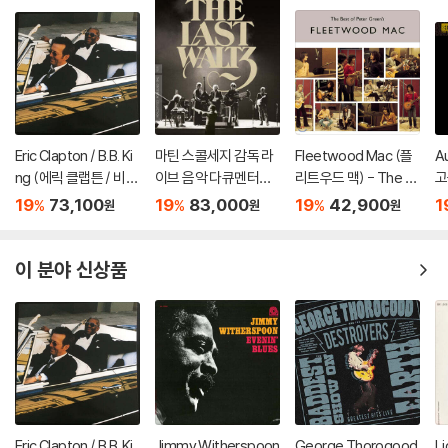
Eric Clapton / B.B. Ki
마틴 스콜세지 감독 라
Fleetwood Mac (플
A
ng (에릭 클랩튼 / 비비
이브 음악 다큐멘터리
리트우드 맥) - The B
고
킹) - Riding With Th
(The Last Waltz) [4
est Of Peter Gree
음
19
73,100
19
83,000
19
42,900
1
%
%
%
원
원
원
e King [골드 컬러 2L
K UHD + BD]
n's Fleetwood Mac
P]
[2LP]
이 분야 신상품
Eric Clapton / B.B. Ki
Jimmy Witherspoon
George Thorogood
Li