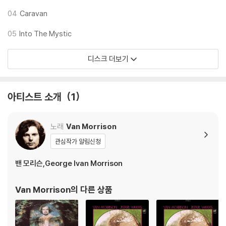
어쿠스틱 사운드 40 시리즈의 일부로, 어쿠스틱 사운드 40주년을 기념하
여 40개의 타이틀을 출시한다. 하이브리드 스테레오 SACD, 매튜 루트한
04
Caravan
스가 마스터링 랩에서 직접 DSD로 마스터링. 롤링 스톤 선정 역대 최고의
05
Into The Mystic
앨범 500선 120위!
디스크 더보기
아티스트 소개
1
노래
Van Morrison
관심작가 알림신청
밴 모리슨,George Ivan Morrison
Van Morrison
의 다른 상품