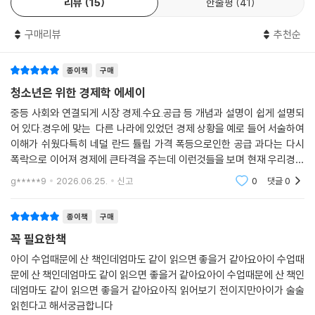
리뷰
15
한줄평
41
소년들에게 ‘경제적 사고방식’을 가질 것을 권한다. 자본주의 사회에서 경
제적 사고력은 곧 세상을 보는 눈을 키우고 자기 인생을 주체적으로 살아
구매리뷰
추천순
가는 데 매우 중요한 자질이다. 청소년들은 경제적 사고방식을 익히고 앞
으로 마주할 경제 현실에서 올바르고 합리적인 방향으로 삶을 계획하는 연
습을 할 수 있을 것이다. 비단 청소년뿐만 아니라 학생들에게 경제를 바로
종이책
구매
보는 방법을 깨우쳐 주고 싶은 교사들, 자녀들에게 경제 현상을 정확하게
청소년은 위한 경제학 에세이
알려 주고 싶은 학부모들에게 올바른 교육 방법을 일러주는 친절한 안내서
중등 사회와 연결되게 시장 경제.수요.공급 등 개념과 설명이 쉽게 설명되
가 되어줄 것이다.
어 있다.경우에 맞는 다른 나라에 있었던 경제 상황을 예로 들어 서술하여
이해가 쉬웠다특히 네덜 란드 튤립 가격 폭등으로인한 공급 과다는 다시
폭락으로 이어져 경제에 큰타격을 주는데 이런것들을 보며 현재 우리경제
흐름도 조금 이해하게되었다.
g*****9
2026.06.25.
신고
0
댓글
0
종이책
구매
꼭 필요한책
아이 수업때문에 산 책인데엄마도 같이 읽으면 좋을거 같아요아이 수업때
문에 산 책인데엄마도 같이 읽으면 좋을거 같아요아이 수업때문에 산 책인
데엄마도 같이 읽으면 좋을거 같아요아직 읽어보기 전이지만아이가 술술
읽힌다고 해서궁금합니다