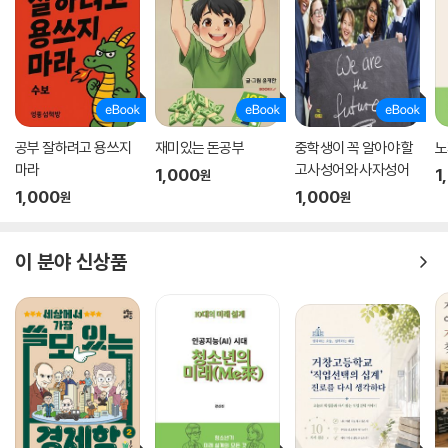
공부 잘하려고 용쓰지
재미있는 돈공부
중학생이 꼭 알아야 할
노
마라
고사성어와 사자성어
1,000
1
원
1,000
1,000
원
원
이 분야 신상품