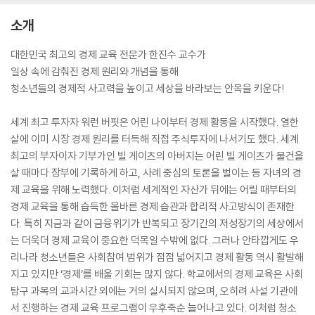
소개
대한민국 최고의 경제 교육 전문가 한진수 교수가
일상 속에 감춰진 경제 원리와 개념을 통해
청소년들의 경제적 사고력을 높이고 세상을 바라보는 안목을 키운다!
세계 최고 투자자 워런 버핏은 어린 나이부터 경제 활동을 시작했다. 열한
살에 이미 시장 경제 원리를 터득해 직접 주식투자에 나서기도 했다. 세계
최고의 부자이자 기부가인 빌 게이츠의 아버지는 어린 빌 게이츠가 물건을
살 때마다 장부에 기록하게 하고, 사례 중심의 토론을 벌이는 등 자녀의 경
제 교육을 위해 노력했다. 이처럼 세계적인 자산가 뒤에는 어릴 때부터의
경제 교육을 통해 습득한 올바른 경제 습관과 합리적 사고방식이 존재한
다. 특히 지금과 같이 금융위기가 반복되고 장기간의 저성장기의 세상에서
는 더욱더 경제 교육이 중요한 덕목일 수밖에 없다. 그러나 안타깝게도 우
리나라 청소년들은 사회참여 범위가 점점 넓어지고 경제 활동 역시 활발해
지고 있지만 ‘경제’를 배울 기회는 많지 않다. 학교에서의 경제 교육은 사회
탐구 과목의 교과시간 외에는 거의 실시되지 않으며, 오히려 사설 기관에
서 진행하는 경제 교육 프로그램이 우후죽순 늘어나고 있다. 이처럼 청소