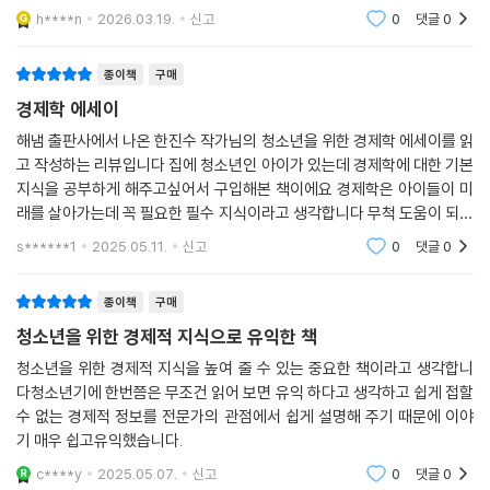
h****n
2026.03.19.
신고
0
댓글
0
종이책
구매
경제학 에세이
해냄 출판사에서 나온 한진수 작가님의 청소년을 위한 경제학 에세이를 읽
고 작성하는 리뷰입니다 집에 청소년인 아이가 있는데 경제학에 대한 기본
지식을 공부하게 해주고싶어서 구입해본 책이에요 경제학은 아이들이 미
래를 살아가는데 꼭 필요한 필수 지식이라고 생각합니다 무척 도움이 되는
좋은책인것 같아요
s******1
2025.05.11.
신고
0
댓글
0
종이책
구매
청소년을 위한 경제적 지식으로 유익한 책
청소년을 위한 경제적 지식을 높여 줄 수 있는 중요한 책이라고 생각합니
다청소년기에 한번쯤은 무조건 읽어 보면 유익 하다고 생각하고 쉽게 접할
수 없는 경제적 정보를 전문가의 관점에서 쉽게 설명해 주기 때문에 이야
기 매우 쉽고유익했습니다.
c****y
2025.05.07.
신고
0
댓글
0