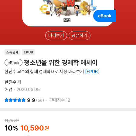
미리보기
공유하기
소득공제
EPUB
청소년을 위한 경제학 에세이
eBook
한진수 교수와 함께 경제학으로 세상 바라보기
EPUB
한진수
저
해냄
2020.06.05.
9.9
판매지수
12
56
11,760
원
10
10,590