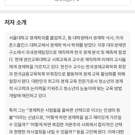
5 뭣이 중한디? 효율성이 중하다! _효율성, 생산 가능 곡선, 시장 경제
6 내가 좋으면 사회도 좋을까? _소비자 잉여, 생산자 잉여
7 수능에도 잘못 나온 ‘퍼센트’, 똑바로 알자 _퍼센트, 퍼센트포인트
저자 소개
8 용어를 정확히 알면 경제가 보인다 _돈, 투자, 자본, 희소성, 공짜, 지출
살아 있는 경제 현장 : 조기 교육보다 조기 저축이 중요하다
서울대학교 경제학과를 졸업하고, 동 대학원에서 경제학 석사, 미국
존스홉킨스 대학교에서 경제학 박사 학위를 받았다. 이후 대우경제연
2장 경제학의 역사, 한눈에 훑어보자
구소에서 국내경제팀장으로 재직하며 한국 경제 분석 및 예측에 힘썼
다. 현재 경인교육대학교 사회교육과 교수로 재직하며 미래의 교사들
1 경제학 탄생 이전의 경제 사상가들 _헤시오도스, 크세노폰, 아리스토텔
에게 경제학을 가르치고 있다. 한진수 교수는 한국경제교육학회 회장
레스
과 한국금융교육학회 부회장으로 활동하며 경제 교육 활성화를 위해
2 수입은 막고 수출은 많이, 콜베르의 중상주의 _중상주의, 보호 무역
앞장서 왔다. 대한민국 최고의 경제 교육 전문가로서 청소년의 경제
3 경제학의 아버지 애덤 스미스 _국부론, 보이지 않는 손, 자유방임, 절대
적 사고력과 논리력을 키워주고 청소년의 눈높이에 맞는 교육 방법
우위
개발에 매진하고 있다.
4 맬서스 대 리카도, 곡물법을 두고 싸우다 _비교우위, 곡물법
5 마셜, 경제를 과학적으로 분석하다 _한계 효용 체감의 법칙, 신고전학
특히 그는 “경제학은 사람들을 올바른 선택으로 이끄는 인생의 등
파, 탄력성
불”이라는 신념으로, ‘어떻게 하면 경제학을 쉽고 재미있게 가르칠
6 정부의 경제적 역할을 강조한 케인스 _세의 법칙, 재정 정책, 정부 역할
수 있을까?’ ‘어떻게 하면 복잡한 자본주의 사회에서 합리적인 선택
살아 있는 경제 현장 : 국가 발전의 원동력, 사유 재산
과 현명한 의사결정을 내릴 수 있을까?’ 등을 고민해 왔다. 이에 대한