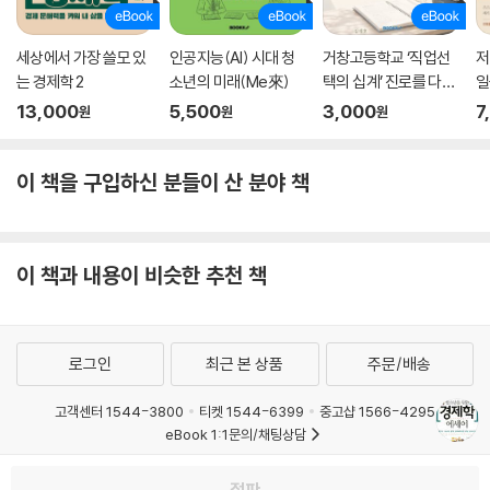
세상에서 가장 쓸모 있
인공지능(AI) 시대 청
거창고등학교 ‘직업선
저
는 경제학 2
소년의 미래(Me來)
택의 십계’ 진로를 다시
일
생각하다
13,000
5,500
3,000
7
원
원
원
이 책을 구입하신 분들이 산 분야 책
이 책과 내용이 비슷한 추천 책
로그인
최근 본 상품
주문/배송
고객센터 1544-3800
티켓 1544-6399
중고샵 1566-4295
eBook 1:1문의/채팅상담
예스이십사(주) 사업자 정보