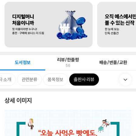
리뷰/한줄평
도서정보
배송/반품/교환
56
자 소개
관련분류
품목정보
출판사 리뷰
상세 이미지