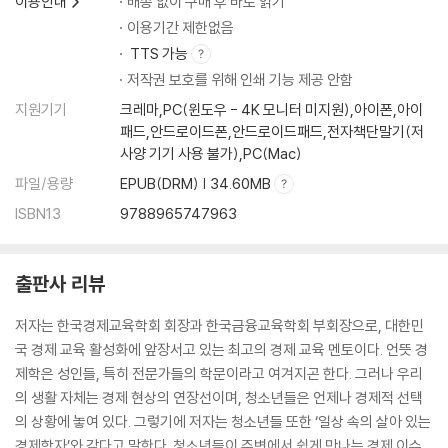
이용안내
배송 없이 구매 후 바로 읽기
4 아이돌이 말해 주는 경제 원리 _초과 수요, 암시장, 지대
5 가수야, 연기자야 _위험 분산, 포트폴리오, 범위의 경제
이용기간 제한없음
6 하나에 하나를 더하면 둘보다 커진다 _시너지 효과, 메기 효과
TTS 가능
살아 있는 경제 현장 : 의예과 정원이 늘지 않는 이유
저작권 보호를 위해 인쇄 기능 제공 안함
지원기기
크레마,PC(윈도우 - 4K 모니터 미지원),아이폰,아이
5장 국가 경제 이슈를 알고 경제학 마스터하기
패드,안드로이드폰,안드로이드패드,전자책단말기(저
사양 기기 사용 불가),PC(Mac)
1 시장 경제에서 정부가 할 일 _공공재, 무임승차, 공유자원의 비극, 외부
파일/용량
EPUB(DRM) | 34.60MB
효과
ISBN13
9788965747963
2 금수저와 흙수저 _양극화, 빈부 격차, 누진세, 낙수 효과
3 빚을 권하는 세상 _대출, 부채, 레버리지, 국가 채무
4 하늘에서 돈이 떨어지면 _인플레이션, 디플레이션, 총수요, 총공급
출판사 리뷰
5 경기 살리기 대작전 _통화 정책, 재정 정책, 양적 완화
6 내 일이 없으면 내일이 없다 _실업, 일자리 나누기, 고용률
저자는 한국경제교육학회 회장과 한국금융교육학회 부회장으로, 대한민
7 자유 무역과 보호 무역, 무엇이 좋을까? _자유 무역, 보호 무역, FTA, 유
국 경제 교육 활성화에 앞장서고 있는 최고의 경제 교육 멘토이다. 언뜻 경
치산업
제학은 성인들, 특히 전문가들의 학문이라고 여겨지곤 한다. 그러나 우리
살아 있는 경제 현장 : 우리가 미국 금리 인상에 신경 쓰는 이유
의 생활 자체는 경제 현상의 연장선이며, 청소년들은 언제나 경제적 선택
의 상황에 놓여 있다. 그렇기에 저자는 청소년들 또한 ‘일상 속의 살아 있는
주(註)
경제학자’와 같다고 말한다. 청소년들이 주변에서 쉽게 만나는 경제 이슈