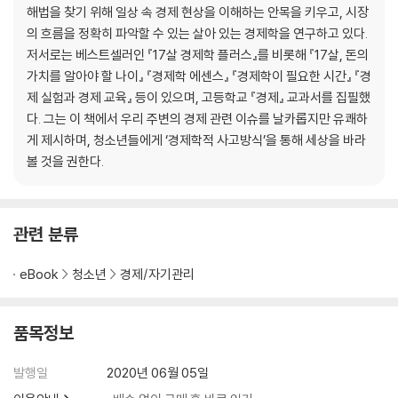
해법을 찾기 위해 일상 속 경제 현상을 이해하는 안목을 키우고, 시장
3장 시장 경제의 핵심, 가격을 파헤치자
의 흐름을 정확히 파악할 수 있는 살아 있는 경제학을 연구하고 있다.
저서로는 베스트셀러인 『17살 경제학 플러스』를 비롯해 『17살, 돈의
1 사람을 움직이는 힘, 인센티브 _인센티브, 코브라 효과
가치를 알아야 할 나이』 『경제학 에센스』 『경제학이 필요한 시간』 『경
2 농산물의 가격은 왜 오르내림이 심할까? _탄력적, 비탄력적, 풍년의 역
제 실험과 경제 교육』 등이 있으며, 고등학교 『경제』 교과서를 집필했
설
다. 그는 이 책에서 우리 주변의 경제 관련 이슈를 날카롭지만 유쾌하
3 공급과 소득에 따라 변화는 재화의 신분 _공급 탄력성, 소득 탄력성
게 제시하며, 청소년들에게 ‘경제학적 사고방식’을 통해 세상을 바라
4 많이 만들수록 줄어드는 생산비의 비밀 _고정비, 변동비, 규모의 경제,
볼 것을 권한다.
이익률
5 우리가 몰랐던 영화관의 경제학 _탄력성, 가격차별
6 독서실 하루 이용 요금은 왜 비쌀까? _수요 곡선, 가격차별
7 소비자의 지갑을 열어라 _가격 파괴, 원 플러스 원, 끼워팔기
관련 분류
살아 있는 경제 현장 : 경제와 심리가 만나다
eBook
청소년
경제/자기관리
4장 시장을 해부하면 경제학의 비밀이 풀린다
품목정보
1 매점이 너무해 _독점, 대체재, 진입 장벽
2 어느 매장이나 비슷한 교복 값의 비밀 _과점, 담합, 제품 차별, 가격 선도
발행일
2020년 06월 05일
3 치열한 경쟁, 그들이 살아남는 법 _경쟁, 독점적 경쟁, 광고, 브랜드