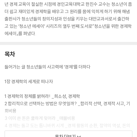
년 경제 교육이 절실한 시점에 경인교육대학교 한진수 교수는 청소년이 좀
더 쉽고 재미있게 경제학을 배우고 그 원리를 몸에 익히게 하기 위해 해냄
출판사가 청소년들의 창의지성과 인성을 키우는 대안교과서로서 출간하
고 있는 ‘청소년 에세이’ 시리즈의 열두 번째 도서로『청소년을 위한 경제학
에세이』를 펴냈다.
목차
들어가는 글 청소년들의 사고력에 ‘경제’를 더하다
1장 경제학의 세계로 떠나자
1 경제학의 정체를 밝혀라! _희소성, 경제학
2 합리적으로 선택하는 방법은 무엇일까? _합리적 선택, 경제적 사고, 기
회비용
3 이미 쓴 돈은 쿨하게 잊어라 _매몰비용
4 경제는 돌고 도는 톱니바퀴 시계 _경제 활동의 순환, 절약의 역설, 돈의
기능
목차 더보기